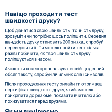
Навіщо проходити тест
швидкості друку?
Щоб дізнатися свою швидкість і точність друку,
зрозуміти чи потрібно щось поліпшити.
Середня
швидкість друку
становить 200 зн./хв., спробуй
перевершити її! Ти можеш пройти тест кілька
разів і побачити, як твоя швидкість друку
поліпшується з часом.
А якщо ти хочеш проаналізувати свій щоденний
обсяг тексту, спробуй
лічильник слів і символів
.
Після проходження тесту онлайн ти отримаєш
сертифікат швидкості друку, який зможеш
прикріпити до резюме, показати вчителю або
похизуватися перед друзями.
Як ми вимірюємо