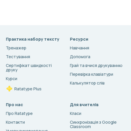
Практика набору тексту
Ресурси
Тренажер
Навчання
Тестування
Допомога
Сертифікат швидкості
Грай та вчися друкуванню
друку
Перевірка клавіатури
Курси
Калькулятор слів
Ratatype Plus
Про нас
Для вчителів
Про Ratatype
Класи
Контакти
Синхронізація з Google
Classroom
Умови використання