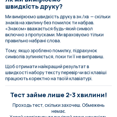
швидкість друку?
Ми вимірюємо швидкість друку в зн./хв — скільки
знаків на хвилину без помилок ти набрав.
«Знаком» вважається будь-який символ
включно з пропусками. Ми враховуємо тільки
правильно набрані слова.
Тому, якщо зроблено помилку, підрахунок
символів зупиняється, поки ти її не виправиш.
Щоб отримати найкращий результат в
швидкості набору тексту
перевір чи всі клавіші
працюють коректно на твоїй клавіатурі
.
Тест займе лише 2-3 хвилини!
Проходь тест, скільки захочеш. Обмежень
немає.