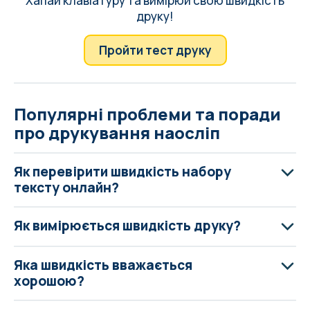
Хапай клавіатуру та вимірюй свою швидкість
друку!
Пройти тест друку
Популярні проблеми та поради
про друкування наосліп
Як перевірити швидкість набору
тексту онлайн?
Як вимірюється швидкість друку?
Яка швидкість вважається
хорошою?