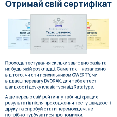
Отримай свій сертифікат
Проходь тестування скільки завгодно разів та
на
будь-якій розкладці
. Саме так — незалежно
від того, чи є ти прихильником QWERTY, чи
віддаєш перевагу DVORAK, для тебе є тест
швидкості друку клавіатури від
Ratatype
.
А ще перевір свій рейтинг у таблиці кращих
результатів після проходження тесту швидкості
друку та спробуй стати переможцем, не
потрібно турбуватися про
помилки
.