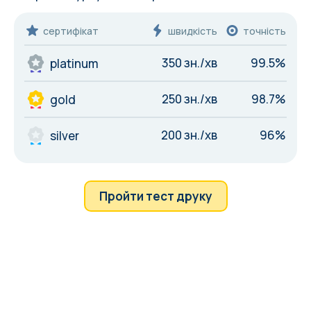
сертифікат
швидкість
точність
350 зн./хв
99.5%
platinum
250 зн./хв
98.7%
gold
200 зн./хв
96%
silver
Пройти тест друку