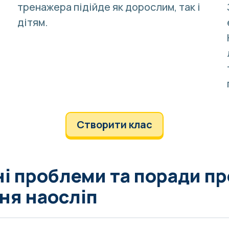
тренажера підійде як дорослим, так і
.
дітям.
Створити клас
і проблеми та поради пр
ня наосліп