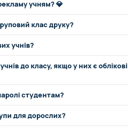
рекламу учням? 💎
груповий клас друку?
вих учнів?
учнів до класу, якщо у них є обліков
паролі студентам?
рупи для дорослих?