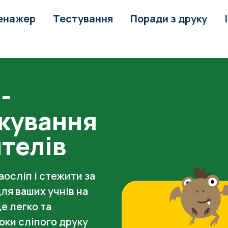
енажер
Тестування
Поради з друку
-
укування
ителів
осліп і стежити за
ля ваших учнів на
е легко та
оки сліпого друку