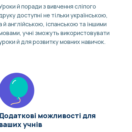
Уроки й
поради з вивчення сліпого
друку
доступні не тільки українською,
а й англійською, іспанською та
іншими
мовами
, учні зможуть використовувати
уроки й для розвитку мовних навичок.
Додаткові можливості для
ваших учнів