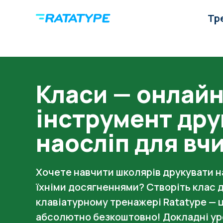
Тр
Класи — онлайн
інструмент др
наосліп для вч
Хочете навчити школярів друкувати на
їхніми досягненнями? Створіть клас д
клавіатурному тренажері Ratatype — ц
абсолютно безкоштовно! Докладні ур