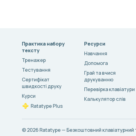
Практика набору
Ресурси
тексту
Навчання
Тренажер
Допомога
Тестування
Грай та вчися
Сертифікат
друкуванню
швидкості друку
Перевірка клавіатури
Курси
Калькулятор слів
Ratatype Plus
© 2026
Ratatype — Безкоштовний клавіатурний