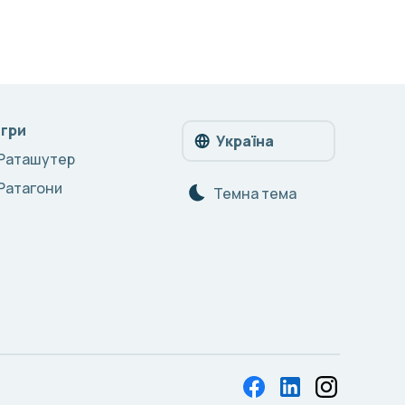
Ігри
Україна
Раташутер
Ратагони
Темна тема