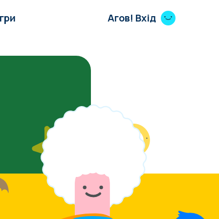
Ігри
Агов! Вхід