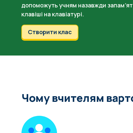
допоможуть учням назавжди запам’ят
клавіші на клавіатурі.
Створити клас
Чому вчителям варто