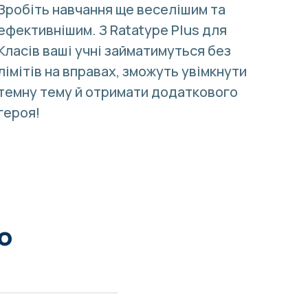
Зробіть навчання ще веселішим та
ефективнішим. З
Ratatype Plus для
Класів
ваші учні займатимуться без
лімітів на вправах, зможуть увімкнути
темну тему й отримати додаткового
героя!
о