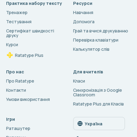
Практика набору тексту
Ресурси
Тренажер
Навчання
Тестування
Допомога
Сертифікат швидкості
Грай та вчися друкуванню
друку
Перевірка клавіатури
Курси
Калькулятор слів
Ratatype Plus
Про нас
Для вчителів
Про Ratatype
Класи
Контакти
Синхронізація з Google
Classroom
Умови використання
Ratatype Plus для Класів
Ігри
Україна
Раташутер