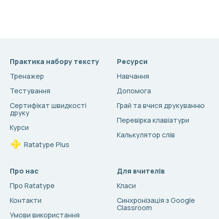
Практика набору тексту
Ресурси
Тренажер
Навчання
Тестування
Допомога
Сертифікат швидкості
Грай та вчися друкуванню
друку
Перевірка клавіатури
Курси
Калькулятор слів
Ratatype Plus
Про нас
Для вчителів
Про Ratatype
Класи
Контакти
Синхронізація з Google
Classroom
Умови використання