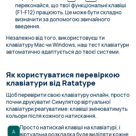
переконайся, що твої функціональні клавіші
(F1-F12) працюють. Це може бути складно
визначити за допомогою звичайного
введення.
Незалежно від того, використовуєш ти
клавіатуру Mac чи Windows, наш тест клавіатури
автоматично адаптується до твоєї системи.
Як користуватися перевіркою
клавіатури від Ratatype
Щоб перевірити свою клавіатуру онлайн, просто
почни друкувати! Симулятор віртуальної
клавіатури реагуватиме: клавіші змінюватимуть
кольори після кожного натискання.
Просто натискай клавіші на клавіатурі, і
A
віртуальна розкладка буде виділяти кожне