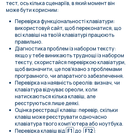
тест, ось кілька сценаріїв, в який момент він
може бути корисним:
Перевірка функціональності клавіатури:
використовуй сайт, щоб переконатися, що
всі клавіші на твоїй клавіатурі працюють
правильно.
Діагностика проблем із набором тексту:
якщо у тебе виникають труднощі із набором
тексту, скористайся перевіркою клавіатури,
щоб визначити, це пов’язано з проблемами
програмного, чи апаратного забезпечення.
Перевірка на наявність ореолів: визнач, чи
клавіатура відчуває ореоли, коли
натискаються кілька клавіш, але
реєструються лише деякі.
Оцінка реєстрації клавіш: перевір, скільки
клавіш може реєструвати одночасно
клавіатура твого комп’ютера або ноутбука.
Перевірка клавіш від
F1
до
F12
: