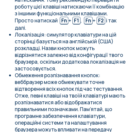
роботу цієї клавіші натискаючи її комбінацію
з іншими функціональними клавішами.
Просто натискай
Fn
+
F1
,
Fn
+
F2
і так
далі.
Локалізація: симулятор клавіатури на цій
сторінці базується на
англійській (США)
розкладці
. Назви кнопок можуть
відрізнятися залежно від конфігурації твого
браузера, оскільки додаткова локалізація не
застосовується.
Обмеження розпізнавання кнопок:
веббраузер може обмежувати точне
відтворення всіх кнопок під час тестування.
Отже, певні клавіші на твоїй клавіатурі мають
розпізнаватися або відображатися
правильними позначками. Пам’ятай, що
програмне забезпечення клавіатури,
операційні системи та налаштування
браузера можуть впливати на передачу