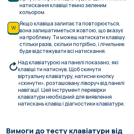
натискання клавіші темно зеленим
кольором.
Якщо клавіша залипає та повторюється,
W
вона залишатиметься жовтою, що вказує
на проблему. Ти можеш натискати клавішу
стільки разів, скільки потрібно, і лічильник
буде відстежувати всі натискання.
Над клавіатурою на панелі показано, які
клавіші ти натиснув. Щоб скинути
віртуальну клавіатуру, натисни кнопку
«скинути», розташовану ліворуч від панелі
навігації. Цей інструмент перевірки
клавіатури необхідний для виявлення
натискань клавіш і діагностики клавіатури.
Вимоги до тесту клавіатури від