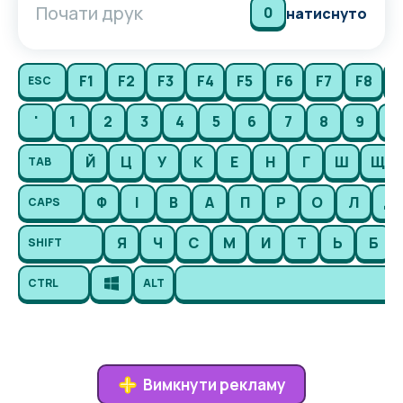
Почати друк
0
натиснуто
F1
F2
F3
F4
F5
F6
F7
F8
F
ESC
'
1
2
3
4
5
6
7
8
9
0
Й
Ц
У
К
Е
Н
Г
Ш
Щ
TAB
Ф
І
В
А
П
Р
О
Л
Д
CAPS
Я
Ч
С
М
И
Т
Ь
Б
SHIFT
CTRL
ALT
Вимкнути рекламу