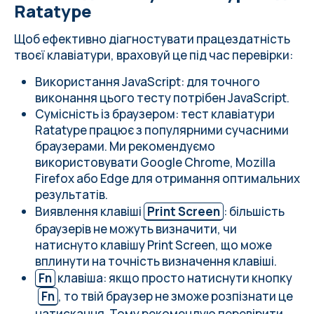
Ratatype
Щоб ефективно діагностувати працездатність
твоєї клавіатури, враховуй це під час перевірки:
Використання JavaScript: для точного
виконання цього тесту потрібен JavaScript.
Сумісність із браузером: тест клавіатури
Ratatype працює з популярними сучасними
браузерами. Ми рекомендуємо
використовувати Google Chrome, Mozilla
Firefox або Edge для отримання оптимальних
результатів.
Виявлення клавіші
Print Screen
: більшість
браузерів не можуть визначити, чи
натиснуто клавішу Print Screen, що може
вплинути на точність визначення клавіші.
Fn
клавіша: якщо просто натиснути кнопку
Fn
, то твій браузер не зможе розпізнати це
натискання. Тому рекомендую перевірити