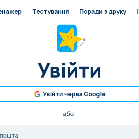
енажер
Тестування
Поради з друку
Увійти
Увійти через Google
або
 пошта