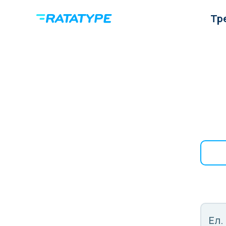
Тр
Ел.