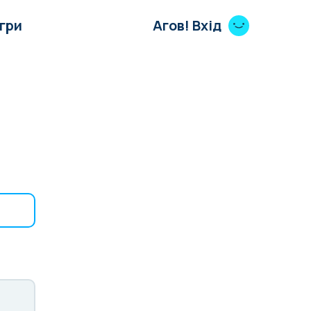
Ігри
Агов! Вхід