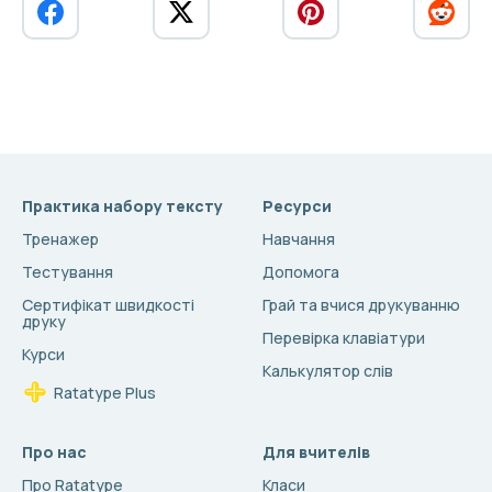
Практика набору тексту
Ресурси
Тренажер
Навчання
Тестування
Допомога
Сертифікат швидкості
Грай та вчися друкуванню
друку
Перевірка клавіатури
Курси
Калькулятор слів
Ratatype Plus
Про нас
Для вчителів
Про Ratatype
Класи