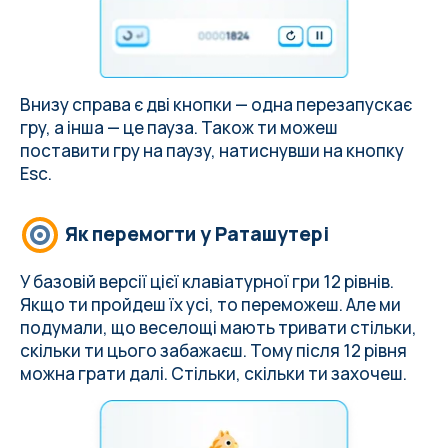
Внизу справа є дві кнопки — одна перезапускає
гру, а інша — це пауза. Також ти можеш
поставити гру на паузу, натиснувши на кнопку
Esc.
Як перемогти у Раташутері
У базовій версії цієї клавіатурної гри 12 рівнів.
Якщо ти пройдеш їх усі, то переможеш. Але ми
подумали, що веселощі мають тривати стільки,
скільки ти цього забажаєш. Тому після 12 рівня
можна грати далі. Стільки, скільки ти захочеш.