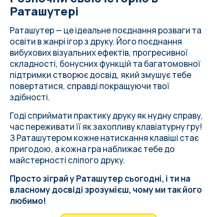
Раташутері
Раташутер — це ідеальне поєднання розваги та
освіти в жанрі ігор з друку. Його поєднання
вибухових візуальних ефектів, прогресивної
складності, бонусних функцій та багатомовної
підтримки створює досвід, який змушує тебе
повертатися, справді покращуючи твої
здібності.
Годі сприймати практику друку як нудну справу,
час переживати її як захопливу клавіатурну гру!
З Раташутером кожне натискання клавіші стає
пригодою, а кожна гра наближає тебе до
майстерності сліпого друку.
Просто зіграй у Раташутер сьогодні, і ти на
власному досвіді зрозумієш, чому ми так його
любимо!