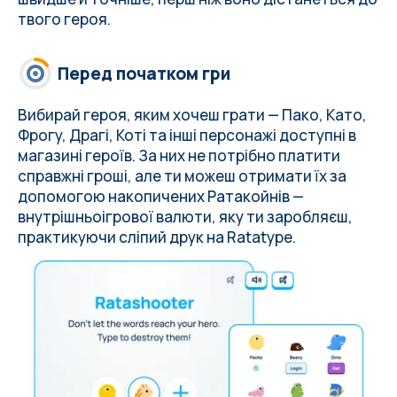
твого героя.
Перед початком гри
Вибирай героя, яким хочеш грати — Пако, Като,
Фрогу, Драгі, Коті та інші персонажі доступні в
магазині героїв
. За них не потрібно платити
справжні гроші, але ти можеш отримати їх за
допомогою накопичених Ратакойнів —
внутрішньоігрової валюти, яку ти заробляєш,
практикуючи сліпий друк на Ratatype.