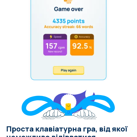
Проста клавіатурна гра, від якої
неможливо відірватися