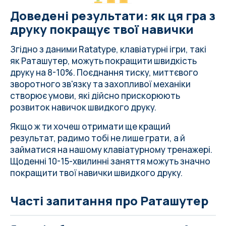
Доведені результати: як ця гра з
друку покращує твої навички
Згідно з даними Ratatype, клавіатурні ігри, такі
як Раташутер, можуть покращити швидкість
друку на 8-10%. Поєднання тиску, миттєвого
зворотного зв'язку та захопливої механіки
створює умови, які дійсно прискорюють
розвиток навичок швидкого друку.
Якщо ж ти хочеш отримати ще кращий
результат, радимо тобі не лише грати, а й
займатися на нашому клавіатурному тренажері.
Щоденні 10-15-хвилинні заняття можуть значно
покращити твої навички швидкого друку.
Часті запитання про Раташутер