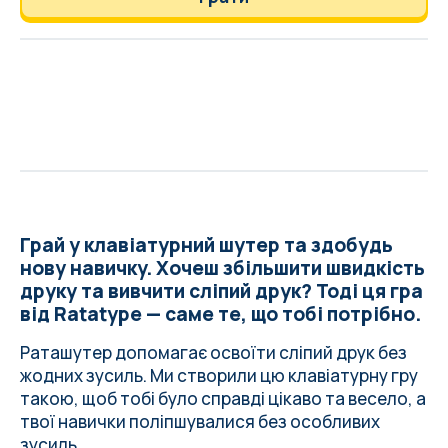
Грай у клавіатурний шутер та здобудь
нову навичку. Хочеш збільшити швидкість
друку та вивчити сліпий друк? Тоді ця гра
від Ratatype — саме те, що тобі потрібно.
Раташутер допомагає освоїти сліпий друк без
жодних зусиль. Ми створили цю клавіатурну гру
такою, щоб тобі було справді цікаво та весело, а
твої навички поліпшувалися без особливих
зусиль.