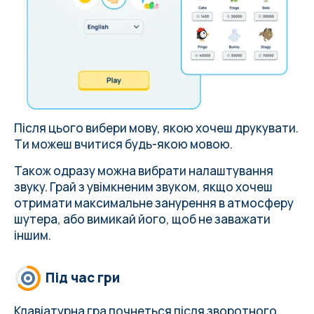
Після цього вибери мову, якою хочеш друкувати.
Ти можеш вчитися будь-якою мовою.
Також одразу можна вибрати налаштування
звуку. Грай з увімкненим звуком, якщо хочеш
отримати максимальне занурення в атмосферу
шутера, або вимикай його, щоб не заважати
іншим.
Під час гри
Клавіатурна гра почнеться після зворотного