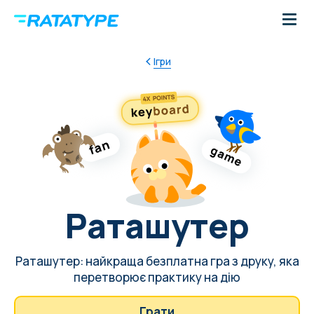
Ігри
Раташутер
Раташутер: найкраща безплатна гра з друку, яка
перетворює практику на дію
Грати