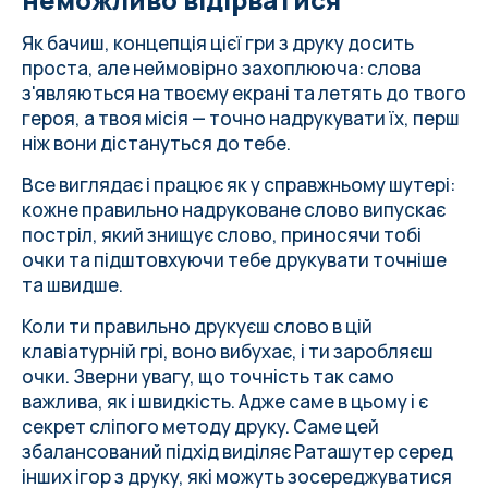
Як бачиш, концепція цієї гри з друку досить
проста, але неймовірно захоплююча: слова
з'являються на твоєму екрані та летять до твого
героя, а твоя місія — точно надрукувати їх, перш
ніж вони дістануться до тебе.
Все виглядає і працює як у справжньому шутері:
кожне правильно надруковане слово випускає
постріл, який знищує слово, приносячи тобі
очки та підштовхуючи тебе друкувати точніше
та швидше.
Коли ти правильно друкуєш слово в цій
клавіатурній грі, воно вибухає, і ти заробляєш
очки. Зверни увагу, що точність так само
важлива, як і швидкість. Адже саме в цьому і є
секрет сліпого методу друку. Саме цей
збалансований підхід виділяє Раташутер серед
інших ігор з друку, які можуть зосереджуватися