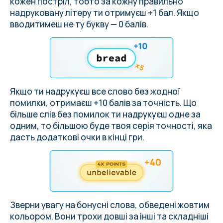
кожен постріл, тобто за кожну правильно
надруковану літеру ти отримуєш +1 бал. Якщо
вводитимеш не ту букву — 0 балів.
Якщо ти надрукуєш все слово без жодної
помилки, отримаєш +10 балів за точність. Що
більше слів без помилок ти надрукуєш одне за
одним, то більшою буде твоя серія точності, яка
дасть додаткові очки в кінці гри.
Зверни увагу на бонусні слова, обведені жовтим
кольором. Вони трохи довші за інші та складніші