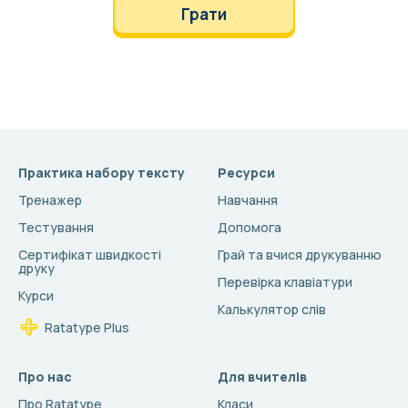
Грати
Практика набору тексту
Ресурси
Тренажер
Навчання
Тестування
Допомога
Сертифікат швидкості
Грай та вчися друкуванню
друку
Перевірка клавіатури
Курси
Калькулятор слів
Ratatype Plus
Про нас
Для вчителів
Про Ratatype
Класи