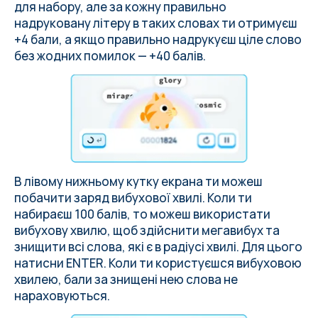
для набору, але за кожну правильно
надруковану літеру в таких словах ти отримуєш
+4 бали, а якщо правильно надрукуєш ціле слово
без жодних помилок — +40 балів.
В лівому нижньому кутку екрана ти можеш
побачити заряд вибухової хвилі. Коли ти
набираєш 100 балів, то можеш використати
вибухову хвилю, щоб здійснити мегавибух та
знищити всі слова, які є в радіусі хвилі. Для цього
натисни ENTER. Коли ти користуєшся вибуховою
хвилею, бали за знищені нею слова не
нараховуються.