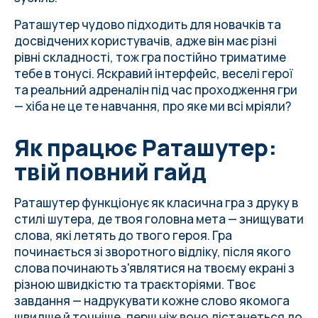
Раташутер чудово підходить для новачків та
досвідчених користувачів, адже він має різні
рівні складності, тож гра постійно триматиме
тебе в тонусі. Яскравий інтерфейс, веселі герої
та реальний адреналін під час проходження гри
— хіба не це те навчання, про яке ми всі мріяли?
Як працює Раташутер:
твій повний гайд
Раташутер функціонує як класична гра з друку в
стилі шутера, де твоя головна мета — знищувати
слова, які летять до твого героя. Гра
починається зі зворотного відліку, після якого
слова починають з'являтися на твоєму екрані з
різною швидкістю та траєкторіями. Твоє
завдання — надрукувати кожне слово якомога
швидше й точніше, перш ніж воно дістанеться до