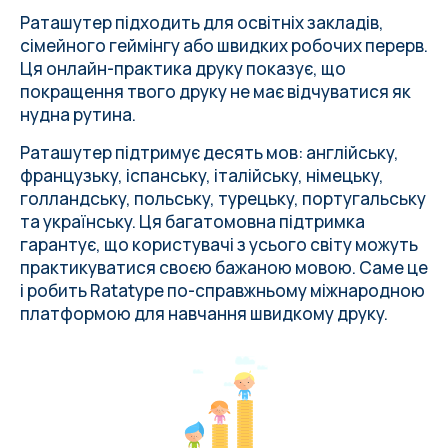
Раташутер підходить для освітніх закладів,
сімейного геймінгу або швидких робочих перерв.
Ця онлайн-практика друку показує, що
покращення твого друку не має відчуватися як
нудна рутина.
Раташутер підтримує десять мов: англійську,
французьку, іспанську, італійську, німецьку,
голландську, польську, турецьку, португальську
та українську. Ця багатомовна підтримка
гарантує, що користувачі з усього світу можуть
практикуватися своєю бажаною мовою. Саме це
і робить Ratatype по-справжньому міжнародною
платформою для навчання швидкому друку.