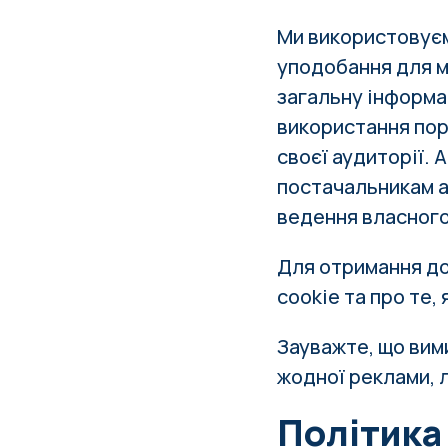
Ми використовуєм
уподобання для м
загальну інформа
використання пор
своєї аудиторії.
постачальникам а
ведення власного
Для отримання до
cookie та про те,
Зауважте, що вим
жодної реклами, л
Політика