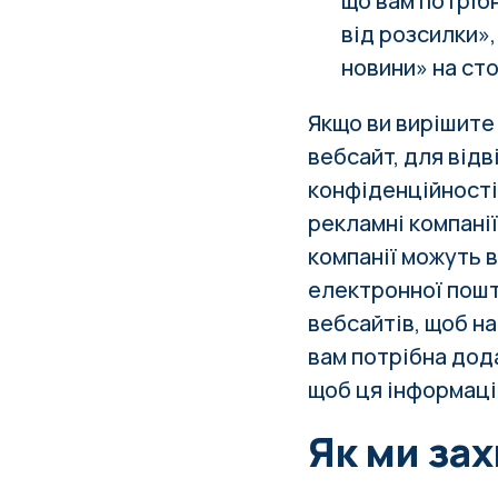
що вам потріб
від розсилки»,
новини» на ст
Якщо ви вирішите
вебсайт, для від
конфіденційності
рекламні компанії
компанії можуть 
електронної пошт
вебсайтів, щоб на
вам потрібна дод
щоб ця інформаці
Як ми за