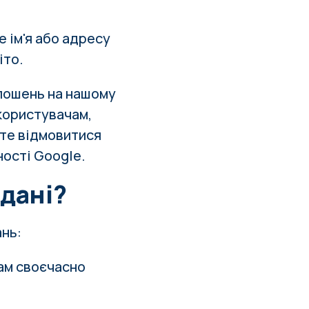
е ім'я або адресу
іто.
олошень на нашому
користувачам,
жете відмовитися
ності Google.
 дані?
ань:
ам своєчасно