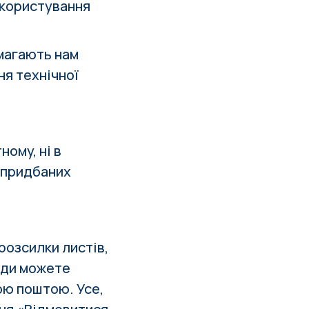
 користування
омагають нам
ня технічної
ному, ні в
и придбаних
розсилки листів,
вжди можете
ою поштою. Усе,