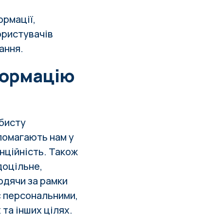
ормації,
ористувачів
ання.
формацію
обисту
помагають нам у
енційність. Також
доцільне,
одячи за рамки
 є персональними,
та інших цілях.