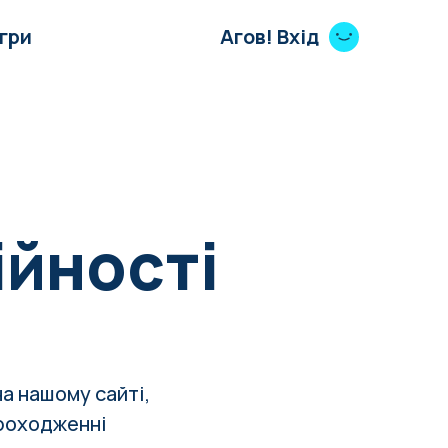
Ігри
Агов! Вхід
ійності
а нашому сайті,
проходженні