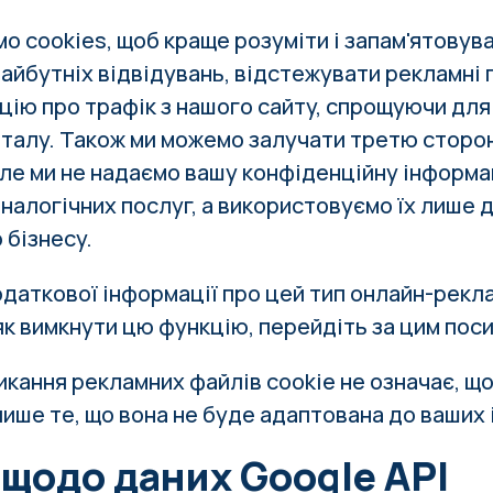
о cookies, щоб краще розуміти і запам'ятовува
айбутніх відвідувань, відстежувати рекламні п
цію про трафік з нашого сайту, спрощуючи для
талу. Також ми можемо залучати третю сторон
 Але ми не надаємо вашу конфіденційну інформ
налогічних послуг, а використовуємо їх лише 
 бізнесу.
даткової інформації про цей тип онлайн-рекл
 як вимкнути цю функцію,
перейдіть за цим пос
икання рекламних файлів cookie не означає, що
ише те, що вона не буде адаптована до ваших 
 щодо даних Google API