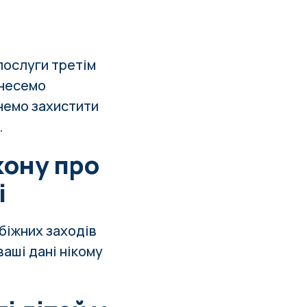
послуги третім
 несемо
гнемо захистити
.
кону про
і
біжних заходів
ваші дані нікому