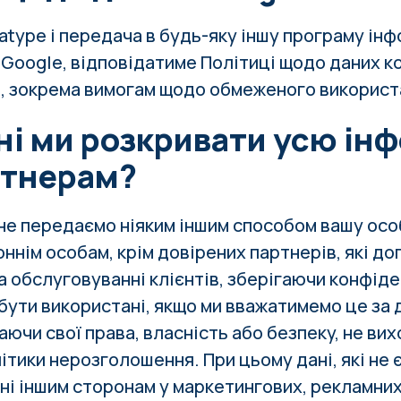
type і передача в будь-яку іншу програму інф
I Google, відповідатиме
Політиці щодо даних к
e
, зокрема вимогам щодо обмеженого використ
ні ми розкривати усю ін
ртнерам?
 не передаємо ніяким іншим способом вашу ос
ннім особам, крім довірених партнерів, які до
а обслуговуванні клієнтів, зберігаючи конфід
 бути використані, якщо ми вважатимемо це за 
ючи свої права, власність або безпеку, не вих
літики нерозголошення. При цьому дані, які не
ні іншим сторонам у маркетингових, рекламних 