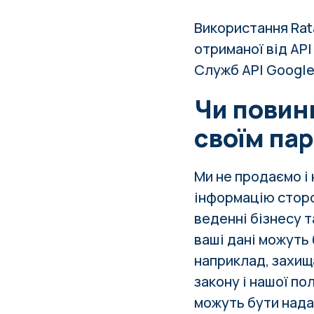
Використання Rata
отриманої від AP
Служб API Googl
Чи повин
своїм па
Ми не продаємо і
інформацію сторо
веденні бізнесу т
ваші дані можуть
наприклад, захища
закону і нашої по
можуть бути нада