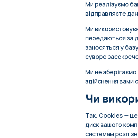
Ми реалізуємо ба
відправляєте дан
Ми використовуєм
передаються за д
заносяться у баз
суворо засекрече
Ми не зберігаємо 
здійснення вами 
Чи викор
Так. Cookies — це
диск вашого комп
системам розпізн