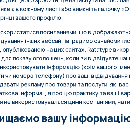
но для цього зробити, це натиснути на посила
 яке є в кожному листі або вимкніть галочку «
орінці
вашого профілю
.
 скористатися посиланнями, що відображають
відування інших вебсайтів, радимо ознайомитис
, опублікованою на цих сайтах. Ratatype вико
 для показу оголошень, коли ви відвідуєте наш
використовувати інформацію (крім вашого імен
и чи номера телефону) про ваші відвідування 
давати рекламу про товари та послуги, які вас
аткова інформація про цю практику та ваші вар
я не використовувалася цими компаніями, нат
хищаємо вашу інформаці