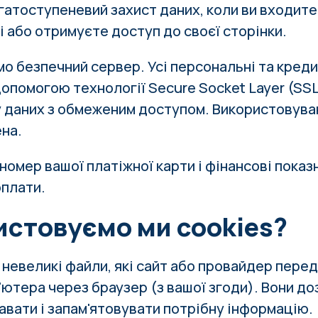
гатоступеневий захист даних, коли ви входите 
і або отримуєте доступ до своєї сторінки.
о безпечний сервер. Усі персональні та креди
опомогою технології Secure Socket Layer (SSL)
у даних з обмеженим доступом. Використовува
на.
номер вашої платіжної карти і фінансові показ
оплати.
истовуємо ми cookies?
 невеликі файли, які сайт або провайдер пере
'ютера через браузер (з вашої згоди). Вони до
авати і запам'ятовувати потрібну інформацію.