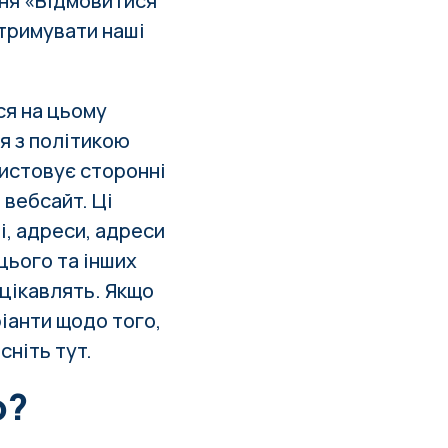
ння «Відмовитися
Отримувати наші
ся на цьому
я з політикою
ристовує сторонні
 вебсайт. Ці
і, адреси, адреси
цього та інших
 цікавлять. Якщо
іанти щодо того,
исніть
тут
.
ю?