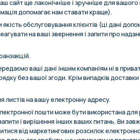
аш сайт ще лаконічніше і зручніше для вашого
рмація допомагає нам ставати краще).
 якість обслуговування клієнтів (ці дані доп
агувати на ваші звернення і запити про надан
ранзакцій.
ередаємо ваші дані іншим компаніям ні в приват
рядку без вашої згоди. Крім випадків доставк
я листів на вашу електронну адресу.
лектронної пошти може бути використана для 
запити і вирішення інших ваших питань. Ви за
итися від маркетингових розсилок електронн