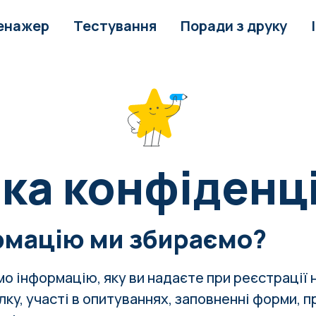
енажер
Тестування
Поради з друку
ка конфіденц
рмацію ми збираємо?
о інформацію, яку ви надаєте при реєстрації н
лку, участі в опитуваннях, заповненні форми, 