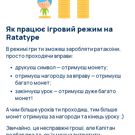
Як працює ігровий режим на
Ratatype
В режимі гри ти зможеш заробляти ратакоіни,
просто проходячи вправи:
друкуєш символ — отримуєш монету;
отримуєш нагороду за вправу — отримуєш
багато монет;
закінчуєш урок — отримуєш дуже багато
монет!
А чим більше уроків ти проходиш, тим більше
монет отримуєш за нагороди та кінець уроку ;)
Звичайно, це несправжні гроші, але Капітан
подбав про те, як їх можна витратити: