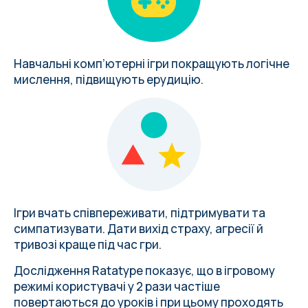
Навчальні комп’ютерні ігри покращують логічне
мислення, підвищують ерудицію.
Ігри вчать співпереживати, підтримувати та
симпатизувати. Дати вихід страху, агресії й
тривозі краще під час гри.
Дослідження Ratatype показує, що в ігровому
режимі користувачі у 2 рази частіше
повертаються до уроків і при цьому проходять