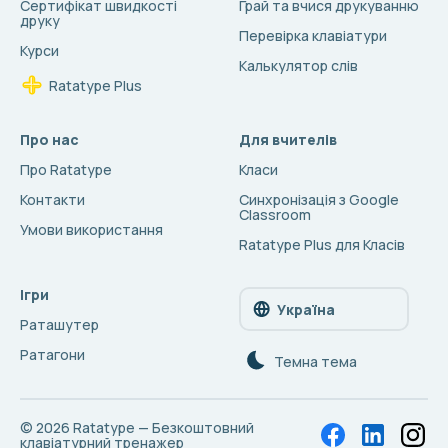
Сертифікат швидкості
Грай та вчися друкуванню
друку
Перевірка клавіатури
Курси
Калькулятор слів
Ratatype Plus
Про нас
Для вчителів
Про Ratatype
Класи
Контакти
Синхронізація з Google
Classroom
Умови використання
Ratatype Plus для Класів
Ігри
Україна
Раташутер
Ратагони
Темна тема
© 2026
Ratatype — Безкоштовний
клавіатурний тренажер