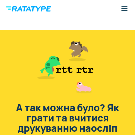
А так можна було? Як
грати та вчитися
друкуванню наосліп