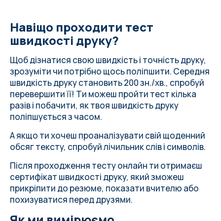
Навіщо проходити тест
швидкості друку?
Щоб дізнатися свою швидкість і точність друку,
зрозуміти чи потрібно щось поліпшити.
Середня
швидкість друку
становить 200 зн./хв., спробуй
перевершити її! Ти можеш пройти тест кілька
разів і побачити, як твоя швидкість друку
поліпшується з часом.
А якщо ти хочеш проаналізувати свій щоденний
обсяг тексту, спробуй
лічильник слів і символів
.
Після проходження тесту онлайн ти отримаєш
сертифікат швидкості друку, який зможеш
прикріпити до резюме, показати вчителю або
похизуватися перед друзями.
Як ми вимірюємо