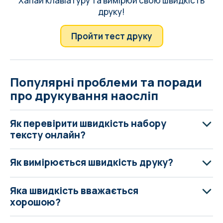
Хапай клавіатуру та вимірюй свою швидкість
друку!
Пройти тест друку
Популярні проблеми та поради
про друкування наосліп
Як перевірити швидкість набору
тексту онлайн?
Як вимірюється швидкість друку?
Яка швидкість вважається
хорошою?