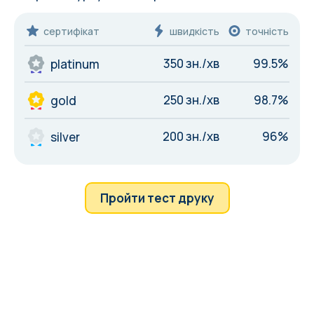
сертифікат
швидкість
точність
350 зн./хв
99.5%
platinum
250 зн./хв
98.7%
gold
200 зн./хв
96%
silver
Пройти тест друку