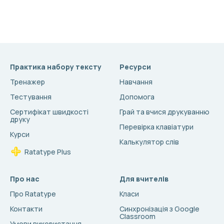
Практика набору тексту
Ресурси
Тренажер
Навчання
Тестування
Допомога
Сертифікат швидкості
Грай та вчися друкуванню
друку
Перевірка клавіатури
Курси
Калькулятор слів
Ratatype Plus
Про нас
Для вчителів
Про Ratatype
Класи
Контакти
Синхронізація з Google
Classroom
Умови використання