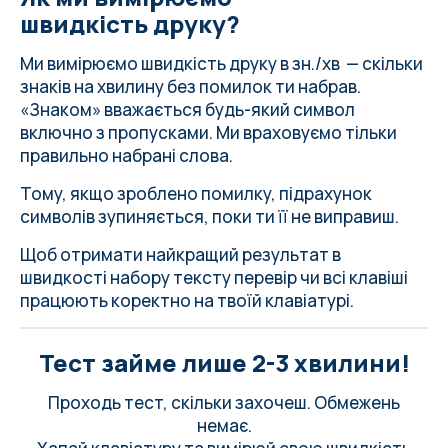
швидкість друку?
Ми вимірюємо швидкість друку в зн./хв — скільки
знаків на хвилину без помилок ти набрав.
«Знаком» вважається будь-який символ
включно з пропусками. Ми враховуємо тільки
правильно набрані слова.
Тому, якщо зроблено помилку, підрахунок
символів зупиняється, поки ти її не виправиш.
Щоб отримати найкращий результат в
швидкості набору тексту
перевір чи всі клавіші
працюють коректно на твоїй клавіатурі
.
Тест займе лише 2-3 хвилини!
Проходь тест, скільки захочеш. Обмежень
немає.