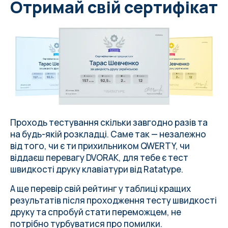
Отримай свій сертифікат
Проходь тестування скільки завгодно разів та
на
будь-якій розкладці
. Саме так — незалежно
від того, чи є ти прихильником QWERTY, чи
віддаєш перевагу DVORAK, для тебе є тест
швидкості друку клавіатури від
Ratatype
.
А ще перевір свій рейтинг у таблиці кращих
результатів після проходження тесту швидкості
друку та спробуй стати переможцем, не
потрібно турбуватися про
помилки
.