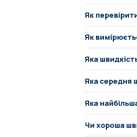
Як перевірит
Як вимірюєть
Яка швидкіст
Яка середня 
Яка найбільш
Чи хороша шви