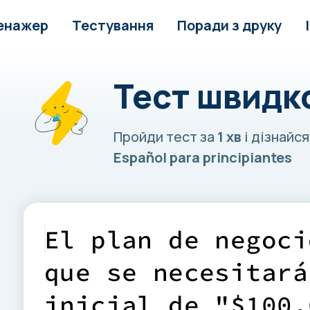
енажер
Тестування
Поради з друку
Тест швидк
Пройди тест за
1 хв
і дізнайся
Español para principiantes
E
l
p
l
a
n
d
e
n
e
g
o
c
i
q
u
e
s
e
n
e
c
e
s
i
t
a
r
á
i
n
i
c
i
a
l
d
e
"
$
1
0
0
,