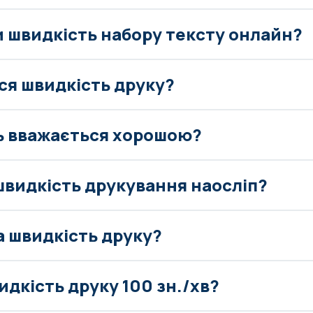
и швидкість набору тексту онлайн?
ся швидкість друку?
ь вважається хорошою?
швидкість друкування наосліп?
а швидкість друку?
дкість друку 100 зн./хв?