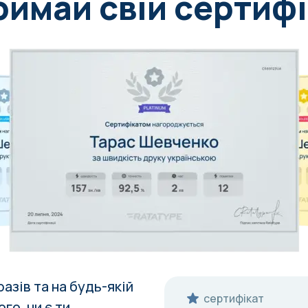
римай свій сертифі
азів та на
будь-якій
сертифікат
го, чи є ти