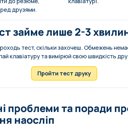
ити до резюме,
клавіатурі
.
еред друзями.
ст займе лише 2-3 хвили
роходь тест, скільки захочеш. Обмежень нема
пай клавіатуру та вимірюй свою швидкість дру
Пройти тест друку
і проблеми та поради пр
ня наосліп