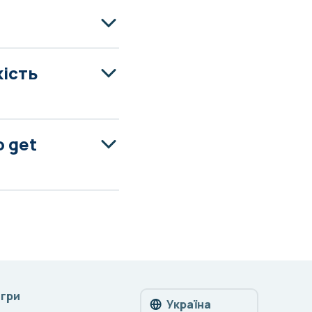
ість
o get
Ігри
Україна