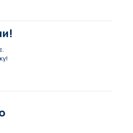
ни!
є.
ку!
о