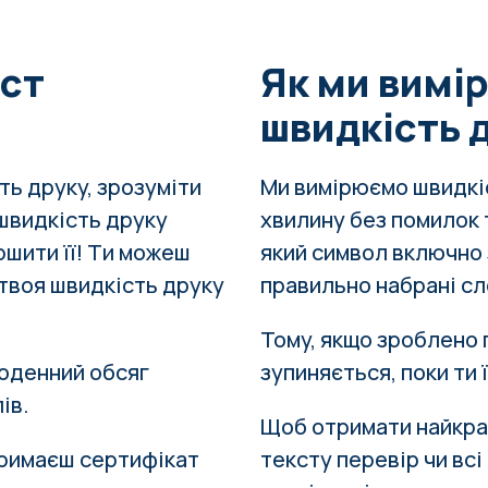
ест
Як ми вимі
швидкість 
ть друку, зрозуміти
Ми вимірюємо швидкіст
швидкість друку
хвилину без помилок 
ршити її! Ти можеш
який символ включно 
к твоя швидкість друку
правильно набрані сл
Тому, якщо зроблено 
щоденний обсяг
зупиняється, поки ти 
лів
.
Щоб отримати найкра
тримаєш сертифікат
тексту
перевір чи вс