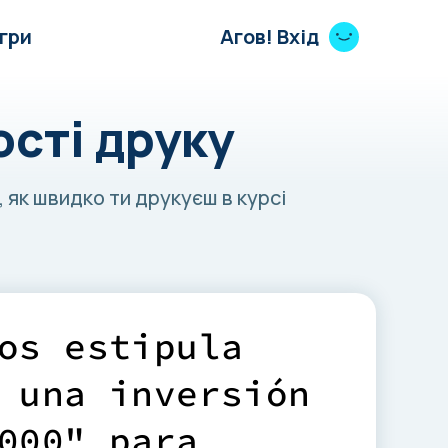
Ігри
Агов! Вхід
ості друку
, як швидко ти друкуєш в курсі
o
s
e
s
t
i
p
u
l
a
u
n
a
i
n
v
e
r
s
i
ó
n
0
0
0
"
p
a
r
a