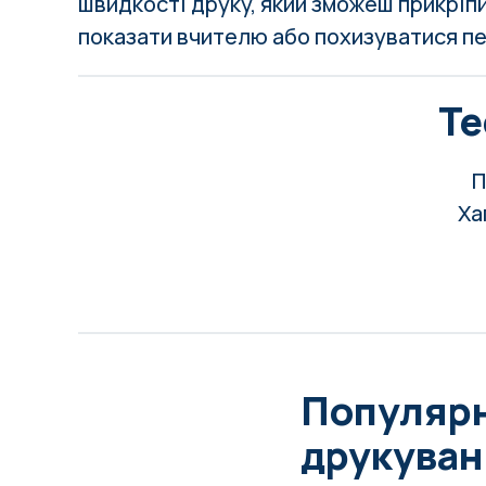
швидкості друку, який зможеш прикріп
показати вчителю або похизуватися п
Те
П
Ха
Популярн
друкуван