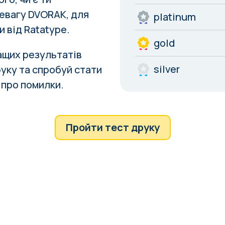
евагу DVORAK, для
platinum
и від
Ratatype
.
gold
ращих результатів
silver
уку та спробуй стати
 про
помилки
.
Пройти тест друку