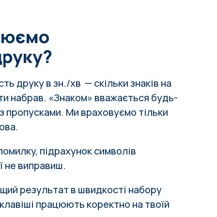
рюємо
друку?
ь друку в зн./хв — скільки знаків на
ти набрав. «Знаком» вважається будь-
з пропусками. Ми враховуємо тільки
ова.
помилку, підрахунок символів
її не виправиш.
щий результат в швидкості набору
і клавіші працюють коректно на твоїй