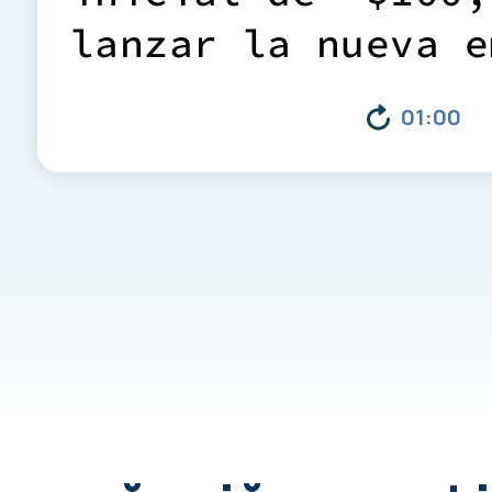
l
a
n
z
a
r
l
a
n
u
e
v
a
e
c
o
m
p
a
ñ
í
a
a
n
u
n
c
i
ó
01:00
i
n
g
r
e
s
o
s
a
u
m
e
n
t
a
r
d
u
r
a
n
t
e
e
l
ú
l
t
i
m
o