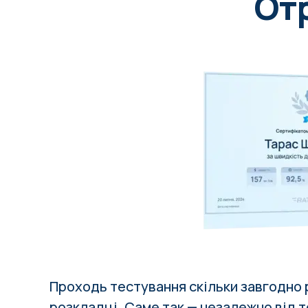
От
Проходь тестування скільки завгодно р
розкладці
. Саме так — незалежно від то