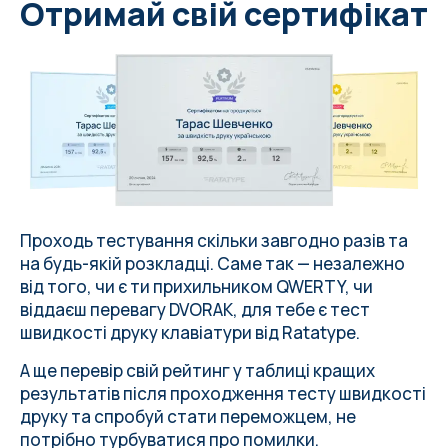
i
n
t
e
c
h
n
o
l
o
g
y
a
n
d
m
e
d
i
c
i
n
e
Отримай свій сертифікат
h
i
g
h
l
i
g
h
t
t
h
e
i
m
p
o
r
t
a
n
c
e
o
f
b
i
o
m
i
m
i
c
r
y
i
n
i
n
n
o
v
a
t
i
o
n
.
Проходь тестування скільки завгодно разів та
на
будь-якій розкладці
. Саме так — незалежно
від того, чи є ти прихильником QWERTY, чи
віддаєш перевагу DVORAK, для тебе є тест
швидкості друку клавіатури від
Ratatype
.
А ще перевір свій рейтинг у таблиці кращих
результатів після проходження тесту швидкості
друку та спробуй стати переможцем, не
потрібно турбуватися про
помилки
.