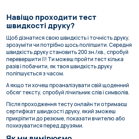
Навіщо проходити тест
швидкості друку?
Щоб дізнатися свою швидкість і точність друку,
зрозуміти чи потрібно щось поліпшити.
Середня
швидкість друку
становить 200 зн./хв., спробуй
перевершити її! Ти можеш пройти тест кілька
разів і побачити, як твоя швидкість друку
поліпшується з часом.
А якщо ти хочеш проаналізувати свій щоденний
обсяг тексту, спробуй
лічильник слів і символів
.
Після проходження тесту онлайн ти отримаєш
сертифікат швидкості друку, який зможеш
прикріпити до резюме, показати вчителю або
похизуватися перед друзями.
Як ми вимірюємо