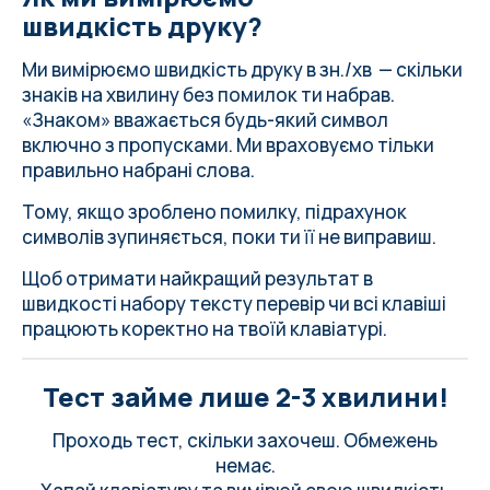
швидкість друку?
Ми вимірюємо швидкість друку в зн./хв — скільки
знаків на хвилину без помилок ти набрав.
«Знаком» вважається будь-який символ
включно з пропусками. Ми враховуємо тільки
правильно набрані слова.
Тому, якщо зроблено помилку, підрахунок
символів зупиняється, поки ти її не виправиш.
Щоб отримати найкращий результат в
швидкості набору тексту
перевір чи всі клавіші
працюють коректно на твоїй клавіатурі
.
Тест займе лише 2-3 хвилини!
Проходь тест, скільки захочеш. Обмежень
немає.