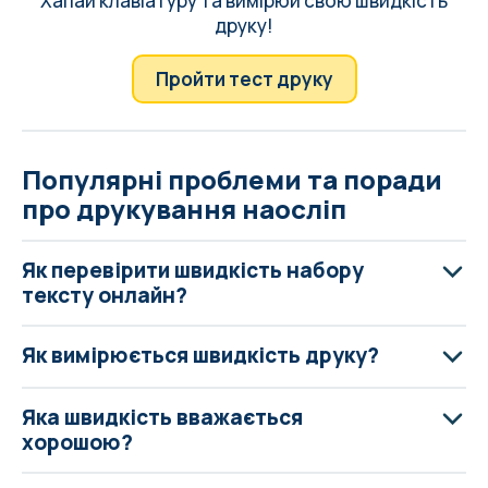
Хапай клавіатуру та вимірюй свою швидкість
друку!
Пройти тест друку
Популярні проблеми та поради
про друкування наосліп
Як перевірити швидкість набору
тексту онлайн?
Як вимірюється швидкість друку?
Яка швидкість вважається
хорошою?