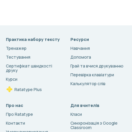
Практика набору тексту
Ресурси
Тренажер
Навчання
Тестування
Допомога
Сертифікат швидкості
Грай та вчися друкуванню
друку
Перевірка клавіатури
Курси
Калькулятор слів
Ratatype Plus
Про нас
Для вчителів
Про Ratatype
Класи
Контакти
Синхронізація з Google
Classroom
Умови використання