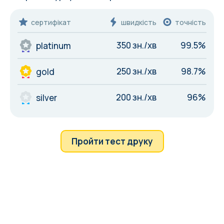
сертифікат
швидкість
точність
350 зн./хв
99.5%
platinum
250 зн./хв
98.7%
gold
200 зн./хв
96%
silver
Пройти тест друку