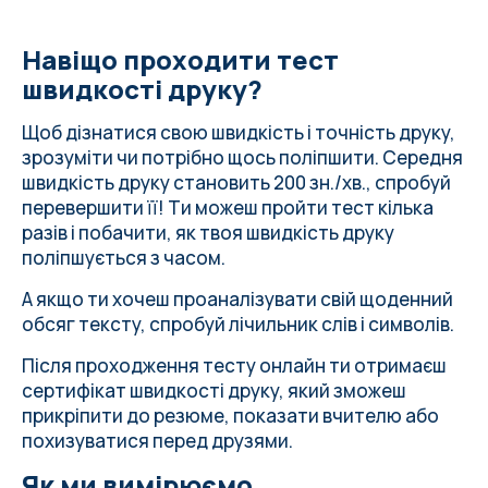
Навіщо проходити тест
швидкості друку?
Щоб дізнатися свою швидкість і точність друку,
зрозуміти чи потрібно щось поліпшити.
Середня
швидкість друку
становить 200 зн./хв., спробуй
перевершити її! Ти можеш пройти тест кілька
разів і побачити, як твоя швидкість друку
поліпшується з часом.
А якщо ти хочеш проаналізувати свій щоденний
обсяг тексту, спробуй
лічильник слів і символів
.
Після проходження тесту онлайн ти отримаєш
сертифікат швидкості друку, який зможеш
прикріпити до резюме, показати вчителю або
похизуватися перед друзями.
Як ми вимірюємо