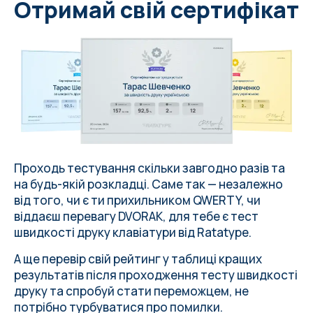
h
a
n
n
o
m
a
s
s
e
p
i
c
c
o
l
e
.
Отримай свій сертифікат
Проходь тестування скільки завгодно разів та
на
будь-якій розкладці
. Саме так — незалежно
від того, чи є ти прихильником QWERTY, чи
віддаєш перевагу DVORAK, для тебе є тест
швидкості друку клавіатури від
Ratatype
.
А ще перевір свій рейтинг у таблиці кращих
результатів після проходження тесту швидкості
друку та спробуй стати переможцем, не
потрібно турбуватися про
помилки
.