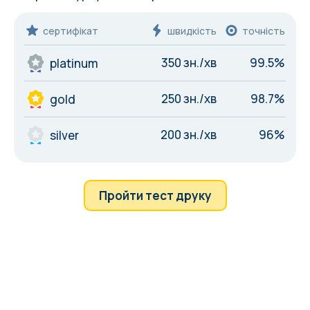
сертифікат
швидкість
точність
350 зн./хв
99.5%
platinum
250 зн./хв
98.7%
gold
200 зн./хв
96%
silver
Пройти тест друку