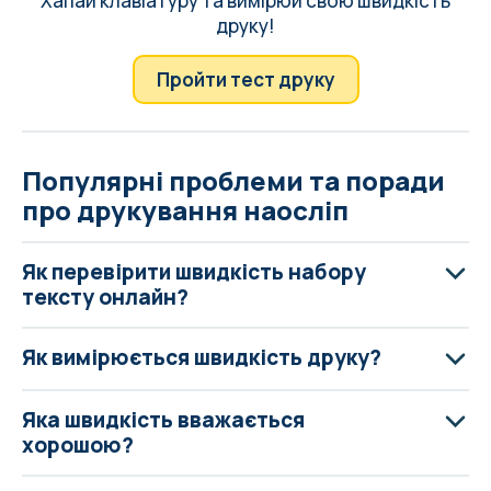
Хапай клавіатуру та вимірюй свою швидкість
друку!
Пройти тест друку
Популярні проблеми та поради
про друкування наосліп
Як перевірити швидкість набору
тексту онлайн?
Як вимірюється швидкість друку?
Яка швидкість вважається
хорошою?