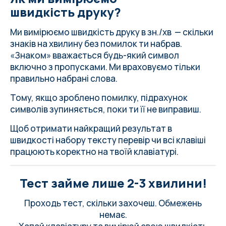
швидкість друку?
Ми вимірюємо швидкість друку в зн./хв — скільки
знаків на хвилину без помилок ти набрав.
«Знаком» вважається будь-який символ
включно з пропусками. Ми враховуємо тільки
правильно набрані слова.
Тому, якщо зроблено помилку, підрахунок
символів зупиняється, поки ти її не виправиш.
Щоб отримати найкращий результат в
швидкості набору тексту
перевір чи всі клавіші
працюють коректно на твоїй клавіатурі
.
Тест займе лише 2-3 хвилини!
Проходь тест, скільки захочеш. Обмежень
немає.