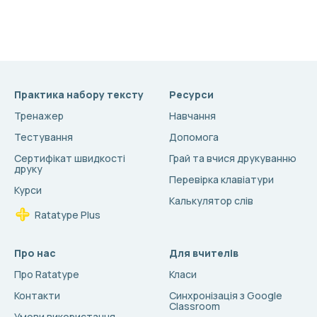
Практика набору тексту
Ресурси
Тренажер
Навчання
Тестування
Допомога
Сертифікат швидкості
Грай та вчися друкуванню
друку
Перевірка клавіатури
Курси
Калькулятор слів
Ratatype Plus
Про нас
Для вчителів
Про Ratatype
Класи
Контакти
Синхронізація з Google
Classroom
Умови використання