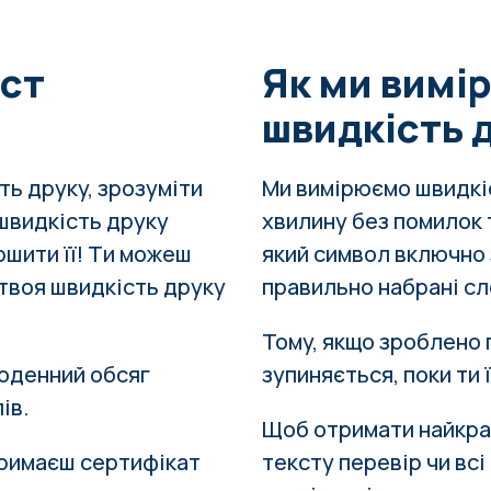
ест
Як ми вимі
швидкість 
ть друку, зрозуміти
Ми вимірюємо швидкіст
швидкість друку
хвилину без помилок 
ршити її! Ти можеш
який символ включно 
к твоя швидкість друку
правильно набрані сл
Тому, якщо зроблено 
щоденний обсяг
зупиняється, поки ти 
лів
.
Щоб отримати найкра
тримаєш сертифікат
тексту
перевір чи вс