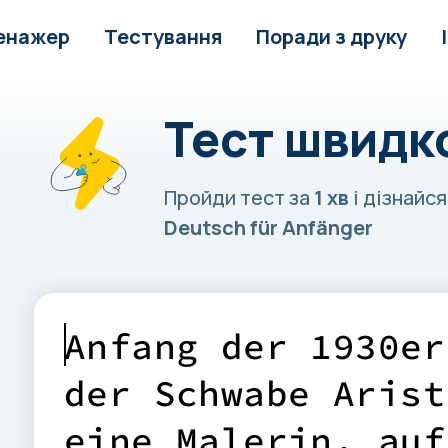
енажер
Тестування
Поради з друку
Тест швидк
Пройди тест за
1 хв
і дізнайся
Deutsch für Anfänger
A
n
f
a
n
g
d
e
r
1
9
3
0
e
r
d
e
r
S
c
h
w
a
b
e
A
r
i
s
t
e
i
n
e
M
a
l
e
r
i
n
,
a
u
f