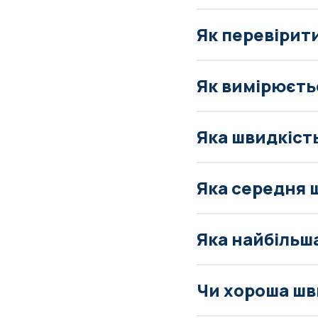
Як перевірит
Як вимірюєть
Яка швидкіст
Яка середня 
Яка найбільш
Чи хороша шви