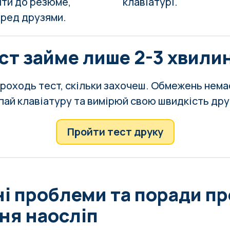
ити до резюме,
клавіатурі
.
еред друзями.
ст займе лише 2-3 хвили
роходь тест, скільки захочеш. Обмежень нема
пай клавіатуру та вимірюй свою швидкість дру
Пройти тест друку
і проблеми та поради пр
ня наосліп