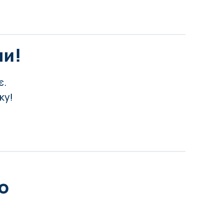
ни!
є.
ку!
о