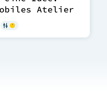
o
b
i
l
e
s
A
t
e
l
i
e
r
e
i
n
m
i
t
H
o
l
z
c
h
s
e
r
m
i
t
c
k
e
u
n
d
K
ü
c
h
e
.
r
d
e
n
n
o
c
h
n
i
c
h
t
K
o
n
z
e
p
t
n
i
n
h
e
u
t
e
r
u
n
d