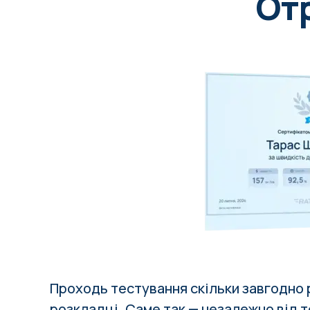
От
Проходь тестування скільки завгодно р
розкладці
. Саме так — незалежно від то