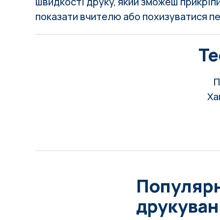
швидкості друку, який зможеш прикріп
показати вчителю або похизуватися п
Те
П
Ха
Популярн
друкуван