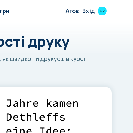
Ігри
Агов! Вхід
ості друку
, як швидко ти друкуєш в курсі
J
a
h
r
e
k
a
m
e
n
D
e
t
h
l
e
f
f
s
e
i
n
e
I
d
e
e
: