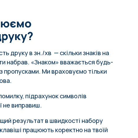
рюємо
друку?
ь друку в зн./хв — скільки знаків на
ти набрав. «Знаком» вважається будь-
з пропусками. Ми враховуємо тільки
ова.
помилку, підрахунок символів
її не виправиш.
щий результат в швидкості набору
і клавіші працюють коректно на твоїй