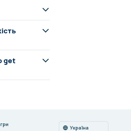
ість
o get
Ігри
Україна