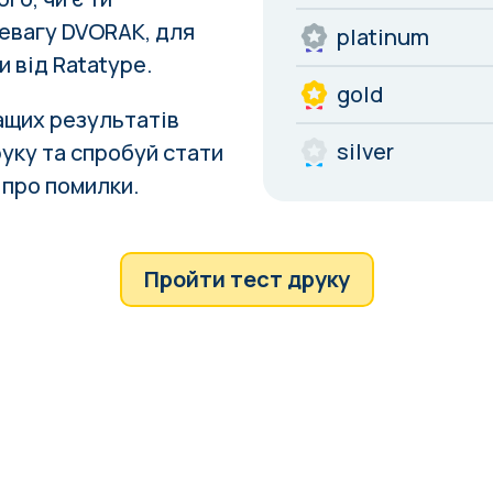
евагу DVORAK, для
platinum
и від
Ratatype
.
gold
ращих результатів
silver
уку та спробуй стати
 про
помилки
.
Пройти тест друку