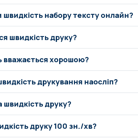
и швидкість набору тексту онлайн?
ся швидкість друку?
ь вважається хорошою?
швидкість друкування наосліп?
а швидкість друку?
дкість друку 100 зн./хв?