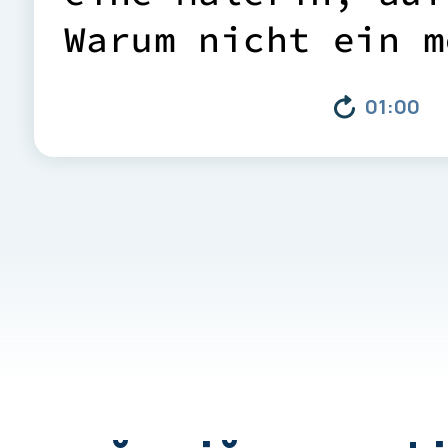
W
a
r
u
m
n
i
c
h
t
e
i
n
m
b
a
u
e
n
?
H
e
r
a
u
s
k
a
m
01:00
v
e
r
k
l
e
i
d
e
t
e
r
E
i
n
a
S
c
h
l
a
f
k
o
j
e
,
S
i
t
z
e
A
l
s
R
e
i
s
e
w
a
g
e
n
f
ü
T
o
u
r
i
s
m
u
s
w
a
r
e
r
g
e
d
a
c
h
t
.
D
o
c
h
d
a
s
s
c
h
l
u
g
e
i
n
.
A
l
l
e
i
D
e
u
t
s
c
h
l
a
n
d
s
i
n
d