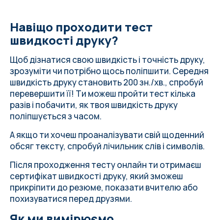
Навіщо проходити тест
швидкості друку?
Щоб дізнатися свою швидкість і точність друку,
зрозуміти чи потрібно щось поліпшити.
Середня
швидкість друку
становить 200 зн./хв., спробуй
перевершити її! Ти можеш пройти тест кілька
разів і побачити, як твоя швидкість друку
поліпшується з часом.
А якщо ти хочеш проаналізувати свій щоденний
обсяг тексту, спробуй
лічильник слів і символів
.
Після проходження тесту онлайн ти отримаєш
сертифікат швидкості друку, який зможеш
прикріпити до резюме, показати вчителю або
похизуватися перед друзями.
Як ми вимірюємо