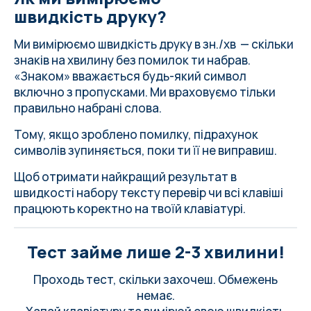
швидкість друку?
Ми вимірюємо швидкість друку в зн./хв — скільки
знаків на хвилину без помилок ти набрав.
«Знаком» вважається будь-який символ
включно з пропусками. Ми враховуємо тільки
правильно набрані слова.
Тому, якщо зроблено помилку, підрахунок
символів зупиняється, поки ти її не виправиш.
Щоб отримати найкращий результат в
швидкості набору тексту
перевір чи всі клавіші
працюють коректно на твоїй клавіатурі
.
Тест займе лише 2-3 хвилини!
Проходь тест, скільки захочеш. Обмежень
немає.