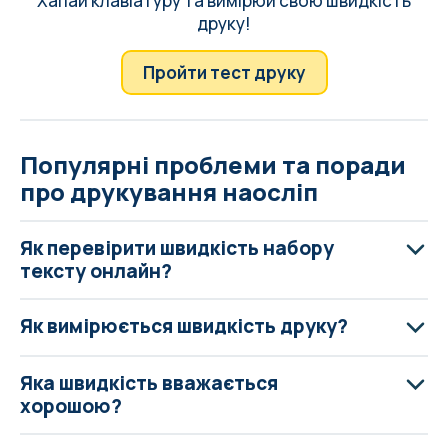
Хапай клавіатуру та вимірюй свою швидкість
друку!
Пройти тест друку
Популярні проблеми та поради
про друкування наосліп
Як перевірити швидкість набору
тексту онлайн?
Як вимірюється швидкість друку?
Яка швидкість вважається
хорошою?