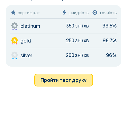
сертифікат
швидкість
точність
350 зн./хв
99.5%
platinum
250 зн./хв
98.7%
gold
200 зн./хв
96%
silver
Пройти тест друку