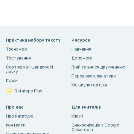
Практика набору тексту
Ресурси
Тренажер
Навчання
Тестування
Допомога
Сертифікат швидкості
Грай та вчися друкуванню
друку
Перевірка клавіатури
Курси
Калькулятор слів
Ratatype Plus
Про нас
Для вчителів
Про Ratatype
Класи
Контакти
Синхронізація з Google
Classroom
Умови використання