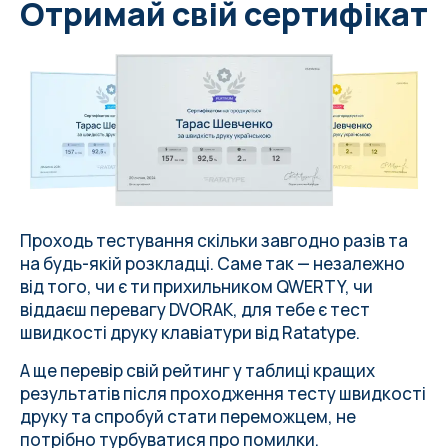
Отримай свій сертифікат
Проходь тестування скільки завгодно разів та
на
будь-якій розкладці
. Саме так — незалежно
від того, чи є ти прихильником QWERTY, чи
віддаєш перевагу DVORAK, для тебе є тест
швидкості друку клавіатури від
Ratatype
.
А ще перевір свій рейтинг у таблиці кращих
результатів після проходження тесту швидкості
друку та спробуй стати переможцем, не
потрібно турбуватися про
помилки
.