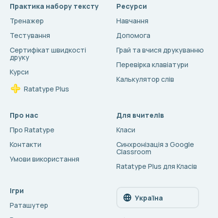
Практика набору тексту
Ресурси
Тренажер
Навчання
Тестування
Допомога
Сертифікат швидкості
Грай та вчися друкуванню
друку
Перевірка клавіатури
Курси
Калькулятор слів
Ratatype Plus
Про нас
Для вчителів
Про Ratatype
Класи
Контакти
Синхронізація з Google
Classroom
Умови використання
Ratatype Plus для Класів
Ігри
Україна
Раташутер