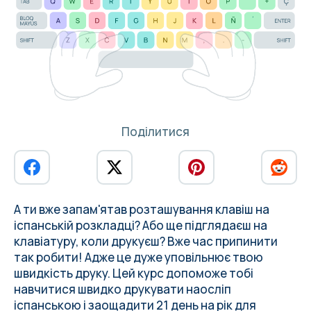
Поділитися
А ти вже запам'ятав розташування клавіш на
іспанській розкладці? Або ще
підглядаєш на
клавіатуру, коли друкуєш
? Вже час припинити
так робити! Адже це дуже уповільнює твою
швидкість друку. Цей курс допоможе тобі
навчитися швидко друкувати наосліп
іспанською і
заощадити 21 день на рік
для