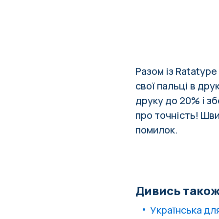
Разом із
Ratatype
свої пальці в дру
друку до 20%
і з
про точність! Шв
помилок.
Дивись також
Українська дл