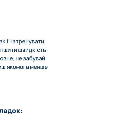
ак і натренувати
іпшити швидкість
ловне, не забувай
биш якомога менше
кладок: