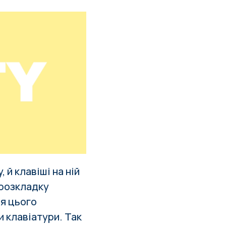
й клавіші на ній
 розкладку
ля цього
и клавіатури. Так