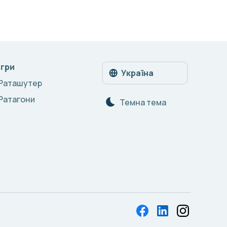
Ігри
Україна
Раташутер
Ратагони
Темна тема