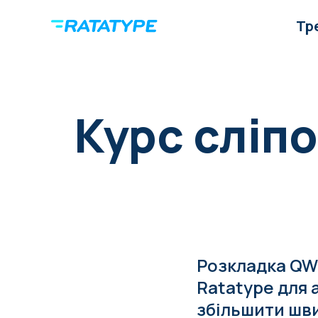
Тр
Курс сліпо
Розкладка QWE
Ratatype для
збільшити шви