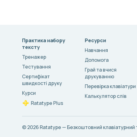
Практика набору
Ресурси
тексту
Навчання
Тренажер
Допомога
Тестування
Грай та вчися
Сертифікат
друкуванню
швидкості друку
Перевірка клавіатури
Курси
Калькулятор слів
Ratatype Plus
© 2026
Ratatype — Безкоштовний клавіатурний