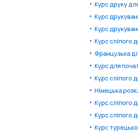
Курс друку дл
Курс друкуван
Курс друкуван
Курс сліпого 
Французька дл
Курс для поча
Курс сліпого д
Німецька розк
Курс сліпого д
Курс сліпого д
Курс турецької