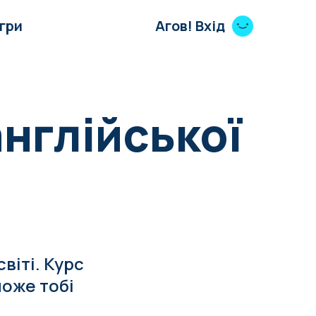
Ігри
Агов! Вхід
англійської
віті. Курс
оже тобі