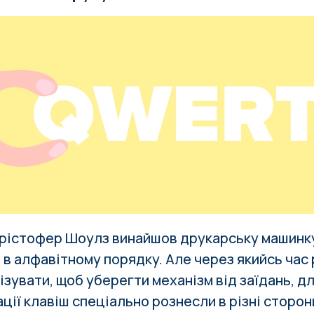
Крістофер Шоулз винайшов друкарську машинку, 
в алфавітному порядку. Але через якийсь час
зувати, щоб уберегти механізм від заїдань, д
ції клавіш спеціально рознесли в різні сторон