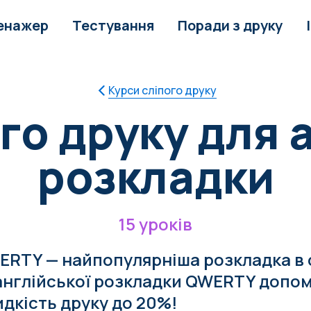
енажер
Тестування
Поради з друку
Курси сліпого друку
го друку для 
розкладки
15 уроків
RTY — найпопулярніша розкладка в с
 англійської розкладки QWERTY допом
дкість друку до 20%!