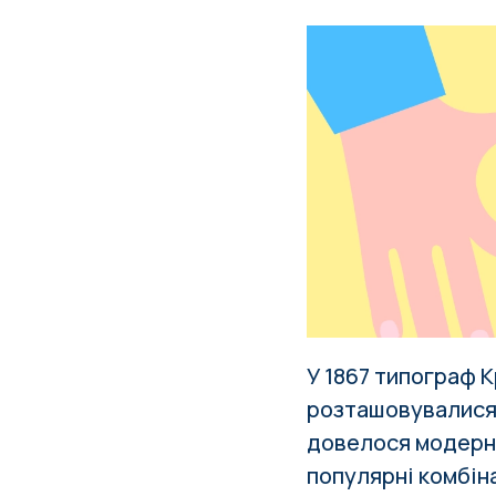
У 1867 типограф 
розташовувалися 
довелося модерні
популярні комбіна