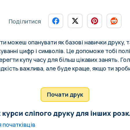
Поділитися
ти можеш опанувати як базові навички друку, т
куванні цифр і символів. Це допоможе тобі
пол
берегти купу часу для більш цікавих занять. Го
идкість важлива, але буде краще, якщо ти зро
Почати друк
 курси сліпого друку для інших роз
я початківців