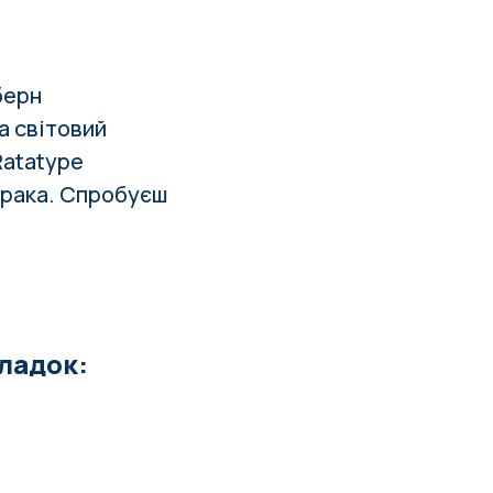
берн
ла
світовий
Ratatype
орака. Спробуєш
кладок: