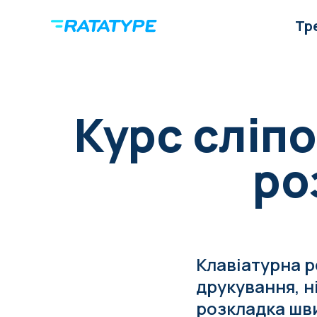
Тр
Курс сліпо
ро
Клавіатурна 
друкування, н
розкладка шви