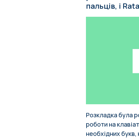
пальців, і Ra
Розкладка була р
роботи на клавіа
необхідних букв,