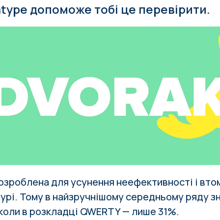
tatype допоможе тобі це перевірити.
озроблена для усунення неефективності і втом
турі. Тому в найзручнішому середньому ряду 
 коли в розкладці QWERTY — лише 31%.