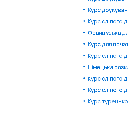
Курс друкуван
Курс сліпого 
Французька дл
Курс для поча
Курс сліпого д
Німецька розк
Курс сліпого д
Курс сліпого д
Курс турецької