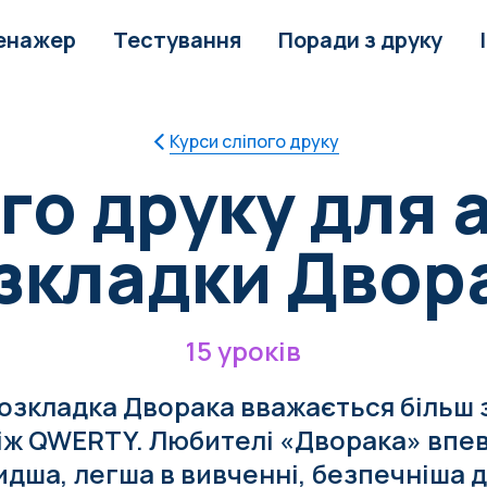
енажер
Тестування
Поради з друку
Курси сліпого друку
го друку для 
зкладки Двор
15 уроків
розкладка Дворака вважається більш
іж QWERTY. Любителі «Дворака» впев
дша, легша в вивченні, безпечніша д