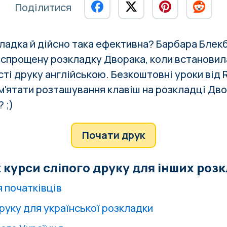
Поділитися
ладка й дійсно така ефективна? Барбара Блек
 спрощену розкладку Дворака, коли встанови
сті друку
англійською. Безкоштовні уроки від
'ятати розташування клавіш на розкладці Дв
 ;)
Почати друк
 курси сліпого друку для інших роз
я початківців
руку для української розкладки