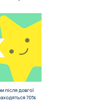
и після довгої
знаходяться 70%