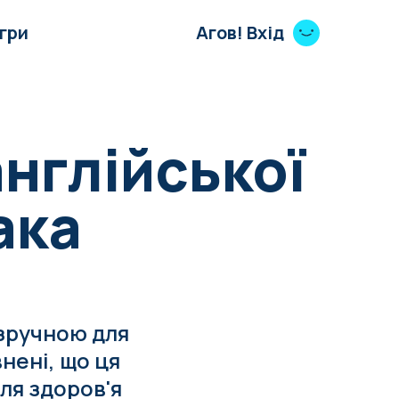
Ігри
Агов! Вхід
англійської
ака
 зручною для
нені, що ця
ля здоров'я