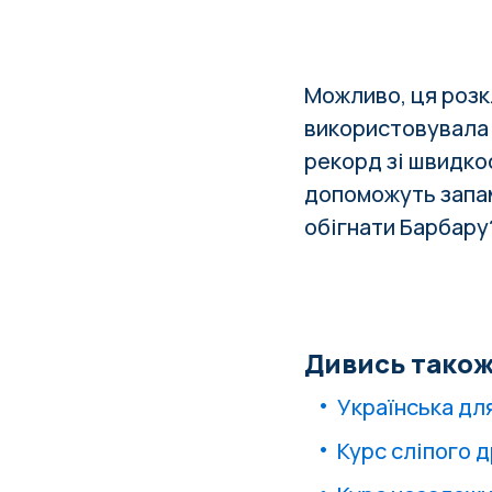
Можливо, ця розк
використовувала
рекорд зі швидко
допоможуть запам
обігнати Барбару?
Дивись також
Українська дл
Курс сліпого д