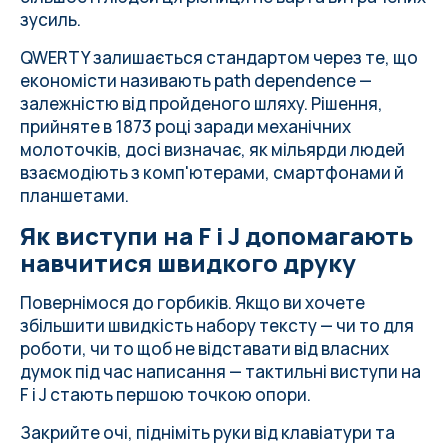
зусиль.
QWERTY залишається стандартом через те, що
економісти називають path dependence —
залежністю від пройденого шляху. Рішення,
прийняте в 1873 році заради механічних
молоточків, досі визначає, як мільярди людей
взаємодіють з комп'ютерами, смартфонами й
планшетами.
Як виступи на F і J допомагають
навчитися швидкого друку
Повернімося до горбиків. Якщо ви хочете
збільшити швидкість набору тексту — чи то для
роботи, чи то щоб не відставати від власних
думок під час написання — тактильні виступи на
F і J стають першою точкою опори.
Закрийте очі, підніміть руки від клавіатури та