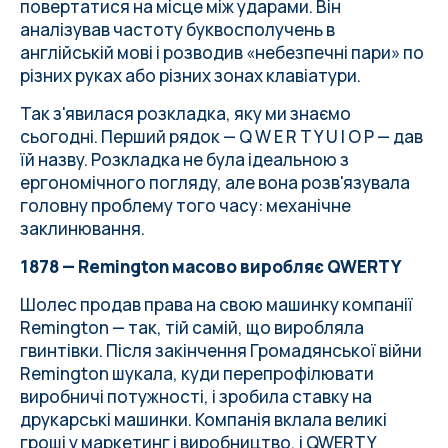
повертатися на місце між ударами. Він
аналізував частоту буквосполучень в
англійській мові і розводив «небезпечні пари» по
різних руках або різних зонах клавіатури.
Так з'явилася розкладка, яку ми знаємо
сьогодні. Перший рядок — Q W E R T Y U I O P — дав
їй назву. Розкладка не була ідеальною з
ергономічного погляду, але вона розв'язувала
головну проблему того часу: механічне
заклинювання.
1878 — Remington масово виробляє QWERTY
Шолес продав права на свою машинку компанії
Remington — так, тій самій, що виробляла
гвинтівки. Після закінчення Громадянської війни
Remington шукала, куди перепрофілювати
виробничі потужності, і зробила ставку на
друкарські машинки. Компанія вклала великі
гроші у маркетинг і виробництво, і QWERTY