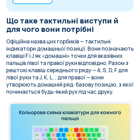
Що таке тактильні виступи й для чого
Що таке тактильні виступи й
вони потрібні
Як влаштована правильна позиція рук і
для чого вони потрібні
чому вона прискорює друк
Звідки взялася розкладка QWERTY:
Офіційна назва цих горбиків — тактильні
повна історія
індикатори домашньої позиції. Вони позначають
Як виступи на F і J допомагають
клавіші F і J як «домашні» точки для вказівних
навчитися швидкого друку
пальців лівої та правої руки відповідно. Разом з
рештою клавіш середнього ряду — A, S, D, F для
лівої руки та J, K, L, ; для правої — вони
утворюють домашній ряд: базову позицію, з якої
починається будь-який рух під час друку.