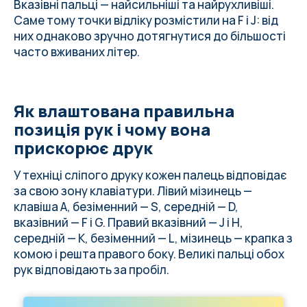
Вказівні пальці — найсильніші та найрухливіші.
Саме тому точки відліку розмістили на F і J: від
них однаково зручно дотягнутися до більшості
часто вживаних літер.
Як влаштована правильна
позиція рук і чому вона
прискорює друк
У техніці сліпого друку кожен палець відповідає
за свою зону клавіатури. Лівий мізинець —
клавіша A, безіменний — S, середній — D,
вказівний — F і G. Правий вказівний — J і H,
середній — K, безіменний — L, мізинець — крапка з
комою і решта правого боку. Великі пальці обох
рук відповідають за пробіл.