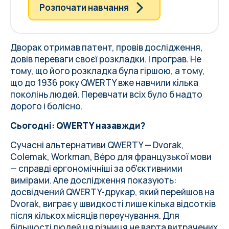
Розпочати навчання
Дворак отримав патент, провів дослідження,
довів переваги своєї розкладки. І програв. Не
тому, що його розкладка була гіршою, а тому,
що до 1936 року QWERTY вже навчили кілька
поколінь людей. Перевчати всіх було б надто
дорого і болісно.
Сьогодні: QWERTY назавжди?
Сучасні альтернативи QWERTY —
Dvorak
,
Colemak, Workman, Bépo для французької мови
— справді ергономічніші за об'єктивними
вимірами. Але дослідження показують:
досвідчений QWERTY-друкар, який перейшов на
Dvorak, виграє у швидкості лише кілька відсотків
після кількох місяців переучування. Для
більшості людей ця різниця не варта витрачених