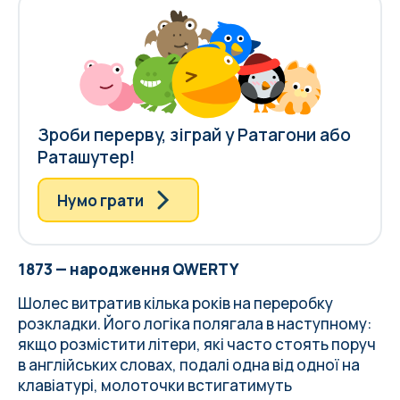
Зроби перерву, зіграй у Ратагони або
Раташутер!
Нумо грати
1873 — народження QWERTY
Шолес витратив кілька років на переробку
розкладки. Його логіка полягала в наступному:
якщо розмістити літери, які часто стоять поруч
в англійських словах, подалі одна від одної на
клавіатурі, молоточки встигатимуть