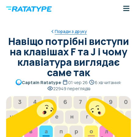
Поради з друку
Навіщо потрібні виступи
на клавішах F та J і чому
клавіатура виглядає
саме так
Captain Ratatype
·
01 чер 26
·
6 хв читання
·
22949 переглядів