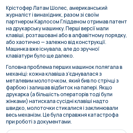
Крістофер Латам Шолес, американський
журналіст і винахідник, разом зі своїм
партнером Карлосом Глідденом отримав патент
на друкарську машинку. Перші версії мали
клавіші, розташовані або в алфавітному порядку,
або хаотично — залежно від конструкції.
Машинка вже існувала, але до зручної
клавіатури було ще далеко.
Головна проблема перших машинок полягала в
механіці: кожна клавіша з'єднувалася з
металевим молоточком, який бив по стрічці з
фарбою і залишав відбиток на папері. Якщо
друкарка (а більшість операторів тоді були
жінками) натискала сусідні клавіші надто
швидко, молоточки стикалися і заклинювали
весь механізм. Це була справжня катастрофа
при роботі з документами.