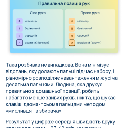
Така розбивка не випадкова. Вона мінімізує
відстань, яку долають пальці під час набору, і
рівномірно розподіляє навантаження між усіма
десятьма пальцями. Людина, яка друкує
правильно з домашньої позиції, робить
набагато менше зайвих рухів, ніж та, що шукає
клавіші двома-трьома пальцями методом
«мисливця та збирача».
Результат у цифрах
: середня швидкість друку