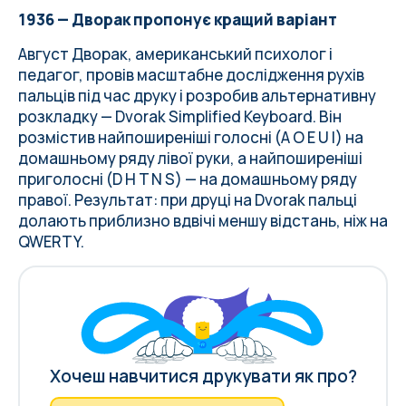
1936 — Дворак пропонує кращий варіант
Август Дворак, американський психолог і
педагог, провів масштабне дослідження рухів
пальців під час друку і розробив альтернативну
розкладку — Dvorak Simplified Keyboard. Він
розмістив найпоширеніші голосні (A O E U I) на
домашньому ряду лівої руки, а найпоширеніші
приголосні (D H T N S) — на домашньому ряду
правої. Результат: при друці на Dvorak пальці
долають приблизно вдвічі меншу відстань, ніж на
QWERTY.
Хочеш навчитися друкувати як про?