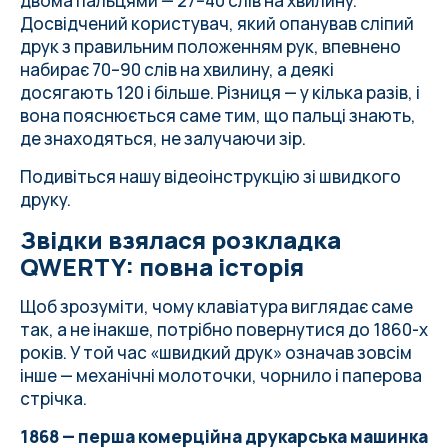
двома пальцями — 27–40 слів на хвилину.
Досвідчений користувач, який опанував сліпий
друк з правильним положенням рук, впевнено
набирає 70–90 слів на хвилину, а деякі
досягають 120 і більше. Різниця — у кілька разів, і
вона пояснюється саме тим, що пальці знають,
де знаходяться, не залучаючи зір.
Подивіться нашу відеоінструкцію зі швидкого
друку
.
Звідки взялася розкладка
QWERTY: повна історія
Щоб зрозуміти, чому клавіатура виглядає саме
так, а не інакше, потрібно повернутися до 1860-х
років. У той час «швидкий друк» означав зовсім
інше — механічні молоточки, чорнило і паперова
стрічка.
1868 — перша комерційна друкарська машинка