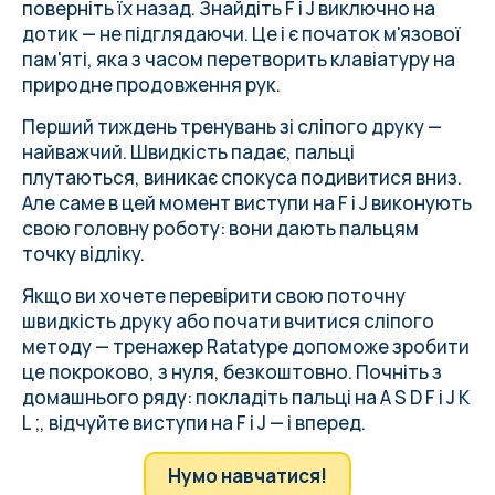
поверніть їх назад. Знайдіть F і J виключно на
дотик — не підглядаючи. Це і є початок м'язової
пам'яті, яка з часом перетворить клавіатуру на
природне продовження рук.
Перший тиждень тренувань зі сліпого друку —
найважчий. Швидкість падає, пальці
плутаються, виникає спокуса подивитися вниз.
Але саме в цей момент виступи на F і J виконують
свою головну роботу: вони дають пальцям
точку відліку.
Якщо ви хочете перевірити свою поточну
швидкість друку або почати вчитися сліпого
методу — тренажер Ratatype допоможе зробити
це покроково, з нуля, безкоштовно. Почніть з
домашнього ряду: покладіть пальці на A S D F і J K
L ;, відчуйте виступи на F і J — і вперед.
Нумо навчатися!