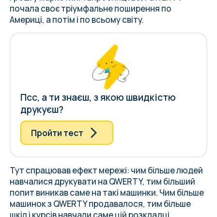
почала своє тріумфальне поширення по
Америці, а потім і по всьому світу.
Псс, а ти знаєш, з якою швидкістю
друкуєш?
Пройти тест
Тут спрацював ефект мережі: чим більше людей
навчалися друкувати на QWERTY, тим більший
попит виникав саме на такі машинки. Чим більше
машинок з QWERTY продавалося, тим більше
шкіл і курсів навчали саме цій розкладці.