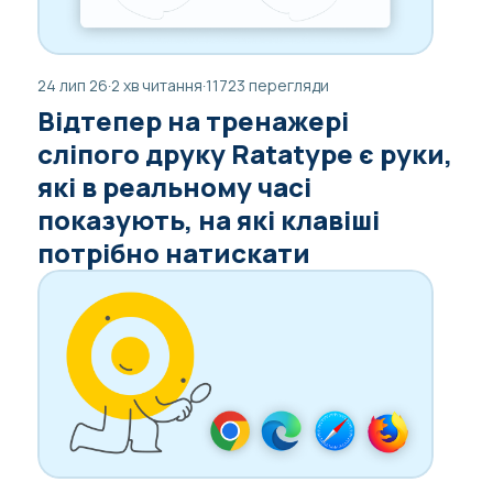
24 лип 26
·
2 хв читання
·
11723 перегляди
Відтепер на тренажері
сліпого друку Ratatype є руки,
які в реальному часі
показують, на які клавіші
потрібно натискати