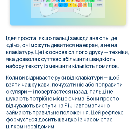
Ідея проста: якщо пальці завжди знають, де
«дім», очі можуть дивитися на екран, а не на
клавіатуру. Це і є основа сліпого друку — техніки,
яка дозволяє суттєво збільшити швидкість
набору тексту і зменшити кількість помилок.
Коли ви відриваєте руки від клавіатури — щоб
взяти чашку кави, почухати ніс або поправити
окуляри — і повертаєтеся назад, пальці не
шукають потрібне місце очима. Вони просто
відчувають виступи на F і J і автоматично
займають правильне положення. Цей рефлекс
формується досить швидко і з часом стає
цілком несвідомим.