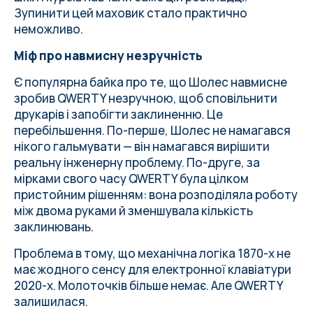
Зупинити цей маховик стало практично
неможливо.
Міф про навмисну незручність
Є популярна байка про те, що Шолес навмисне
зробив QWERTY незручною, щоб сповільнити
друкарів і запобігти заклиненню. Це
перебільшення. По-перше, Шолес не намагався
нікого гальмувати — він намагався вирішити
реальну інженерну проблему. По-друге, за
мірками свого часу QWERTY була цілком
пристойним рішенням: вона розподіляла роботу
між двома руками й зменшувала кількість
заклинювань.
Проблема в тому, що механічна логіка 1870-х не
має жодного сенсу для електронної клавіатури
2020-х. Молоточків більше немає. Але QWERTY
залишилася.