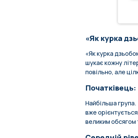
«Як курка дзь
«Як курка дзьобо
шукає кожну літе
повільно, але ці
Початківець: 
Найбільша група.
вже орієнтується 
великим обсягом 
Середній ріве