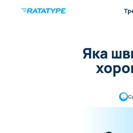
Тр
Яка шв
хоро
C