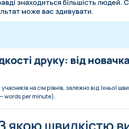
равді знаходиться більшість людей. 
льтат може вас здивувати.
сті друку: від новачка до легенди
дкості друку: від новачк
ня швидкість друку?
корд: 216 WPM у 1946 році
и свою швидкість друку?
 учасників на сім рівнів, залежно від їхньої шв
— words per minute).