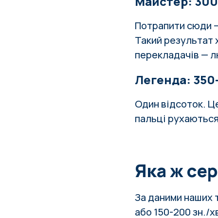
Майстер: 300–
Потрапити сюди — 
Такий результат 
перекладачів — л
Легенда: 350–
Один відсоток. Ц
пальці рухаються 
Яка ж се
За даними наших т
або 150-200 зн./х