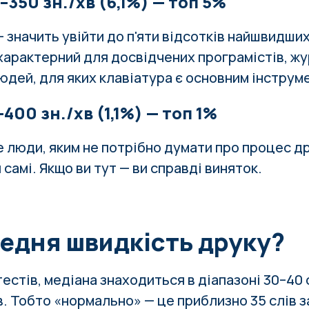
350 зн./хв (6,1%) — топ 5%
значить увійти до п'яти відсотків найшвидших 
характерний для досвідчених програмістів, жу
юдей, для яких клавіатура є основним інструм
400 зн./хв (1,1%) — топ 1%
е люди, яким не потрібно думати про процес др
самі. Якщо ви тут — ви справді виняток.
редня швидкість друку?
естів, медіана знаходиться в діапазоні 30–40 
в. Тобто «нормально» — це приблизно 35 слів з