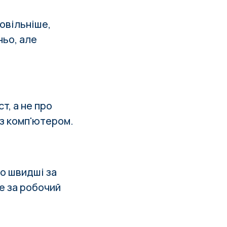
овільніше,
ньо, але
т, а не про
із комп'ютером.
о швидші за
е за робочий