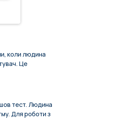
ми, коли людина
тувач. Це
йшов тест. Людина
тму. Для роботи з