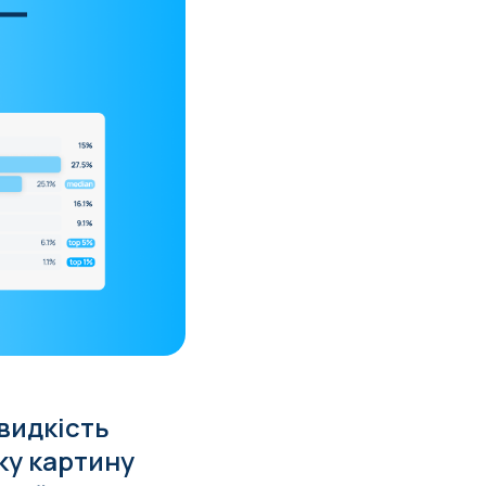
видкість
тку картину