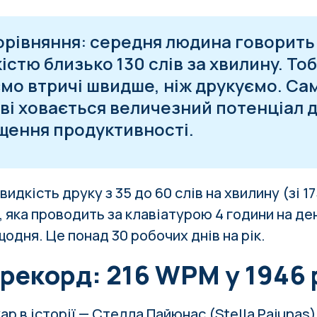
орівняння: середня людина говорить 
істю близько 130 слів за хвилину. То
мо втричі швидше, ніж друкуємо. Са
ві ховається величезний потенціал 
щення продуктивності.
идкість друку з 35 до 60 слів на хвилину (зі 17
, яка проводить за клавіатурою 4 години на де
щодня. Це понад 30 робочих днів на рік.
 рекорд: 216 WPM у 1946 
 в історії — Стелла Пайюнас (Stella Pajunas).