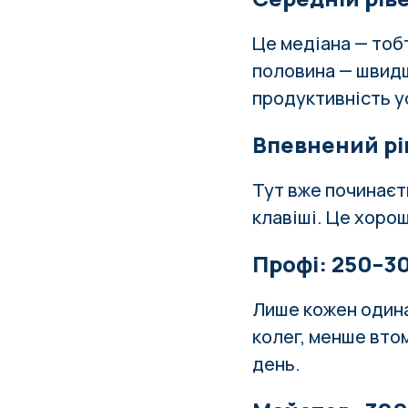
Це медіана — тоб
половина — швидш
продуктивність у
Впевнений рів
Тут вже починаєт
клавіші. Це хорош
Профі: 250–30
Лише кожен одина
колег, менше вто
день.