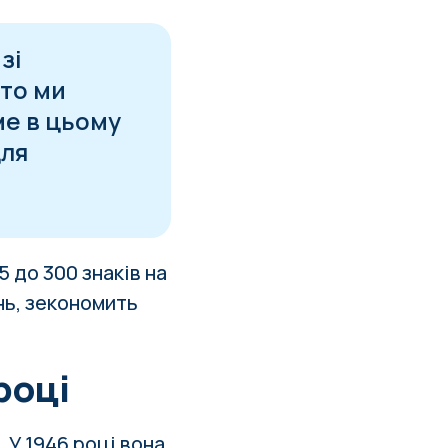
зі
бто ми
ме в цьому
для
5 до 300 знаків на
нь, зекономить
році
 У 1946 році вона