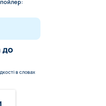
Спойлер:
а до
идкості в словах