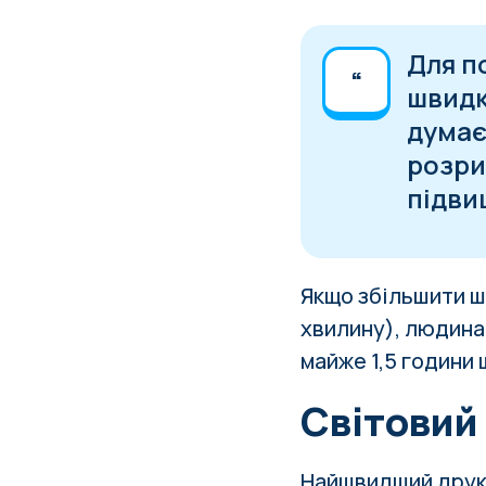
Для п
швидк
думає
розри
підви
Якщо збільшити шв
хвилину), людина
майже 1,5 години 
Світовий
Найшвидший друкар