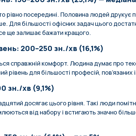
то рівно посередині. Половина людей друкує п
е. Для більшості офісних задач цього достат
се ще залишає бажати кращого.
ень: 200–250 зн./хв (16,1%)
ься справжній комфорт. Людина думає про текс
ий рівень для більшості професій, пов'язаних 
0 зн./хв (9,1%)
дцятий досягає цього рівня. Такі люди помітн
млюються від набору і встигають значно більш