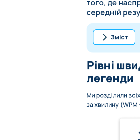
того, де насп
середній резу
Зміст
Рівні швидко
Рівні шви
Яка ж серед
Світовий ре
легенди
Як покращит
Ми розділили всіх
за хвилину (WPM 