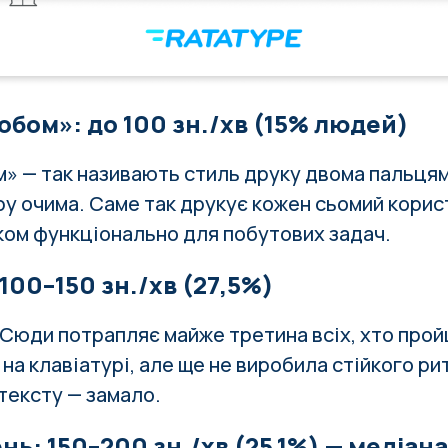
обом»: до 100 зн./хв (15% людей)
м» — так називають стиль друку двома пальця
ру очима. Саме так друкує кожен сьомий корис
лком функціонально для побутових задач.
100–150 зн./хв (27,5%)
 Сюди потрапляє майже третина всіх, хто про
на клавіатурі, але ще не виробила стійкого ри
тексту — замало.
нь: 150–200 зн./хв (25,1%) — медіана