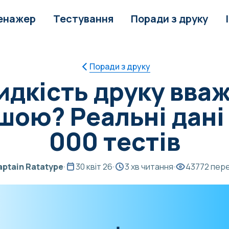
енажер
Тестування
Поради з друку
Поради з друку
идкість друку вва
шою? Реальні дані 
000 тестів
aptain Ratatype
·
30 квіт 26
·
3 хв читання
·
43772 пер