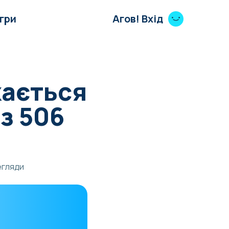
Ігри
Агов! Вхід
жається
з 506
егляди