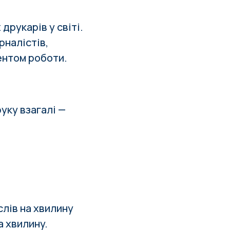
друкарів у світі.
рналістів,
ентом роботи.
уку взагалі —
слів на хвилину
а хвилину.