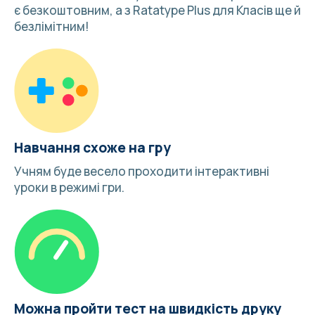
є безкоштовним, а з Ratatype Plus для Класів ще й
безлімітним!
Навчання схоже на гру
Учням буде весело
проходити інтерактивні
уроки в режимі гри
.
Можна пройти тест на швидкість друку