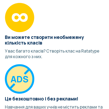
Ви можете створити необмежену
кількість класів
У вас багато класів?
Створіть клас
на Ratatype
для кожного з них.
Це безкоштовно і без реклами!
Навчання для ваших учнів не містить реклами та