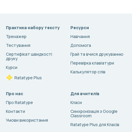
Практика набору тексту
Ресурси
Тренажер
Навчання
Тестування
Допомога
Сертифікат швидкості
Грай та вчися друкуванню
друку
Перевірка клавіатури
Курси
Калькулятор слів
Ratatype Plus
Про нас
Для вчителів
Про Ratatype
Класи
Контакти
Синхронізація з Google
Classroom
Умови використання
Ratatype Plus для Класів