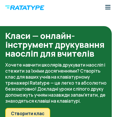
Класи — онлайн-
інструмент друкування
наосліп для вчителів
Хочете навчити школярів друкувати наосліп і
стежити за їхніми досягненнями? Створіть
клас для ваших учнів на клавіатурному
тренажері Ratatype — це легко та абсолютно
безкоштовно! Докладні уроки сліпого друку
допоможуть учням назавжди запам’ятати, де
знаходяться клавіші на клавіатурі.
Створити клас