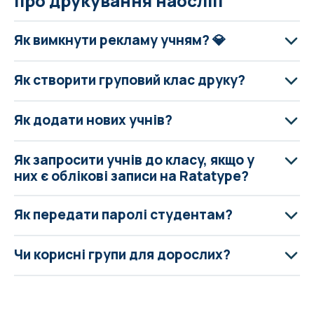
про друкування наосліп
Як вимкнути рекламу учням? 💎
Як створити груповий клас друку?
Як додати нових учнів?
Як запросити учнів до класу, якщо у
них є облікові записи на Ratatype?
Як передати паролі студентам?
Чи корисні групи для дорослих?