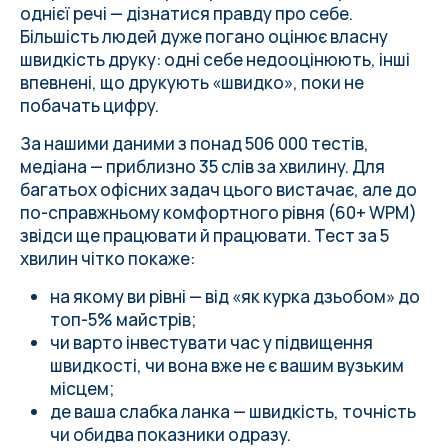
однієї речі — дізнатися правду про себе.
Більшість людей дуже погано оцінює власну
швидкість друку: одні себе недооцінюють, інші
впевнені, що друкують «швидко», поки не
побачать цифру.
За нашими даними з понад 506 000 тестів
,
медіана — приблизно 35 слів за хвилину. Для
багатьох офісних задач цього вистачає, але до
по-справжньому комфортного рівня (60+ WPM)
звідси ще працювати й працювати. Тест за 5
хвилин чітко покаже:
на якому ви рівні — від «як курка дзьобом» до
топ-5% майстрів;
чи варто інвестувати час у підвищення
швидкості, чи вона вже не є вашим вузьким
місцем;
де ваша слабка ланка — швидкість, точність
чи обидва показники одразу.