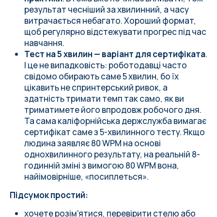
результат чесніший за хвилинний, а часу
витрачається небагато. Хороший формат,
щоб регулярно відстежувати прогрес під час
навчання.
Тест на 5 хвилин — варіант для сертифіката
.
І це не випадковість: роботодавці часто
свідомо обирають саме 5 хвилин, бо їх
цікавить не спринтерський ривок, а
здатність тримати темп так само, як ви
триматимете його впродовж робочого дня.
Та сама каліфорнійська держслужба вимагає
сертифікат саме з 5-хвилинного тесту. Якщо
людина заявляє 80 WPM на основі
однохвилинного результату, на реальній 8-
годинній зміні з вимогою 80 WPM вона,
найімовірніше, «посиплеться».
Підсумок простий:
хочете розім'ятися, перевірити стелю або