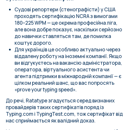
Судові репортери (стенографісти) у США
проходять сертифікацію NCRA з вимогами
180–225 WPM — це окрема професійна ліга,
але вона добре показує, наскільки серйозно
до навички ставляться там, де помилка
коштує дорого.
Для українців це особливо актуально через
віддалену роботу на іноземні компанії. Якщо
ви відгукуєтесь на вакансію адміністратора,
оператора, віртуального асистента чи
агента підтримки в міжнародній компанії — є
цілком реальний шанс, що вас попросять
«prove your typing speed».
До речі, Ratatype згадується серед визнаних
провайдерів таких сертифікатів поряд із
Typing.com і TypingTest.com, тож сертифікат від
нас сприймається як валідний доказ.