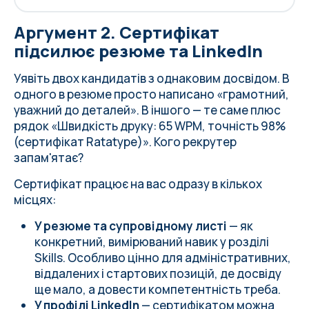
Аргумент 2. Сертифікат
підсилює резюме та LinkedIn
Уявіть двох кандидатів з однаковим досвідом. В
одного в резюме просто написано «грамотний,
уважний до деталей». В іншого — те саме плюс
рядок «Швидкість друку: 65 WPM, точність 98%
(сертифікат Ratatype)». Кого рекрутер
запам'ятає?
Сертифікат працює на вас одразу в кількох
місцях:
У резюме та супровідному листі
— як
конкретний, вимірюваний навик у розділі
Skills. Особливо цінно для адміністративних,
віддалених і стартових позицій, де досвіду
ще мало, а довести компетентність треба.
У профілі LinkedIn
— сертифікатом можна