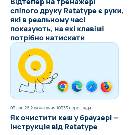
Відтепер на тренажері
сліпого друку Ratatype є руки,
які в реальному часі
показують, на які клавіші
потрібно натискати
03 лип 26
·
2 хв читання
·
10333 перегляди
Як очистити кеш у браузері —
інструкція від Ratatype