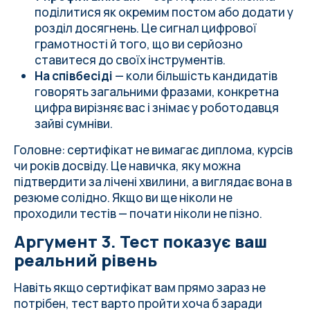
поділитися як окремим постом або додати у
розділ досягнень. Це сигнал цифрової
грамотності й того, що ви серйозно
ставитеся до своїх інструментів.
На співбесіді
— коли більшість кандидатів
говорять загальними фразами, конкретна
цифра вирізняє вас і знімає у роботодавця
зайві сумніви.
Головне: сертифікат не вимагає диплома, курсів
чи років досвіду. Це навичка, яку можна
підтвердити за лічені хвилини, а виглядає вона в
резюме солідно. Якщо ви ще ніколи не
проходили тестів — почати ніколи не пізно.
Аргумент 3. Тест показує ваш
реальний рівень
Навіть якщо сертифікат вам прямо зараз не
потрібен, тест варто пройти хоча б заради