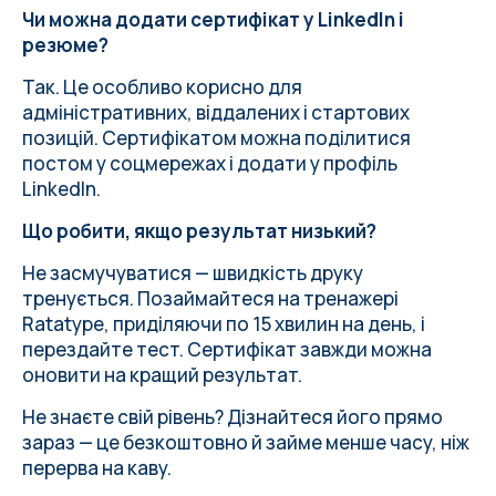
Чи можна додати сертифікат у LinkedIn і
резюме?
Так. Це особливо корисно для
адміністративних, віддалених і стартових
позицій. Сертифікатом можна поділитися
постом у соцмережах і додати у профіль
LinkedIn.
Що робити, якщо результат низький?
Не засмучуватися — швидкість друку
тренується. Позаймайтеся на тренажері
Ratatype, приділяючи по 15 хвилин на день, і
перездайте тест. Сертифікат завжди можна
оновити на кращий результат.
Не знаєте свій рівень? Дізнайтеся його прямо
зараз — це безкоштовно й займе менше часу, ніж
перерва на каву.