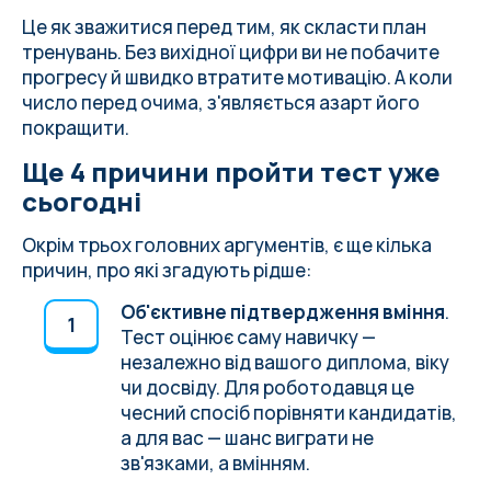
Це як зважитися перед тим, як скласти план
тренувань. Без вихідної цифри ви не побачите
прогресу й швидко втратите мотивацію. А коли
число перед очима, з'являється азарт його
покращити.
Ще 4 причини пройти тест уже
сьогодні
Окрім трьох головних аргументів, є ще кілька
причин, про які згадують рідше:
Об'єктивне підтвердження вміння
.
Тест оцінює саму навичку —
незалежно від вашого диплома, віку
чи досвіду. Для роботодавця це
чесний спосіб порівняти кандидатів,
а для вас — шанс виграти не
зв'язками, а вмінням.