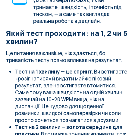
умов таймера показує, як ви
тримаєте і швидкість, і точність під
тиском, — а саме так виглядає
реальна робота в дедлайн.
Який тест проходити: на 1, 2 чи 5
хвилин?
Це питання важливіше, ніж здається, бо
тривалість тесту прямо впливає на результат.
Тест на 1 хвилину — це спринт
. Ви встигаєте
«розігнатися» й видати майже піковий
результат, але не встигаєте втомитися.
Саме тому ваша швидкість на одній хвилині
зазвичай на 10–20 WPM вища, ніж на
дистанції. Це чудово для щоденної
розминки, швидкої самоперевірки чи коли
просто хочеться позмагатися з друзями.
Тест на 2 хвилини — золота середина для
практики
. Втома вже починає впливати, тож