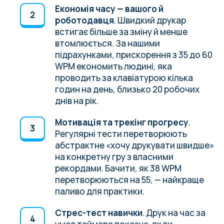
Економія часу — вашого й
роботодавця
. Швидкий друкар
встигає більше за зміну й менше
втомлюється.
За нашими
підрахунками
, прискорення з 35 до 60
WPM економить людині, яка
проводить за клавіатурою кілька
годин на день, близько 20 робочих
днів на рік.
Мотивація та трекінг прогресу
.
Регулярні тести перетворюють
абстрактне «хочу друкувати швидше»
на конкретну гру з власними
рекордами. Бачити, як 38 WPM
перетворюються на 55, — найкраще
паливо для практики.
Стрес-тест навички
. Друк на час за