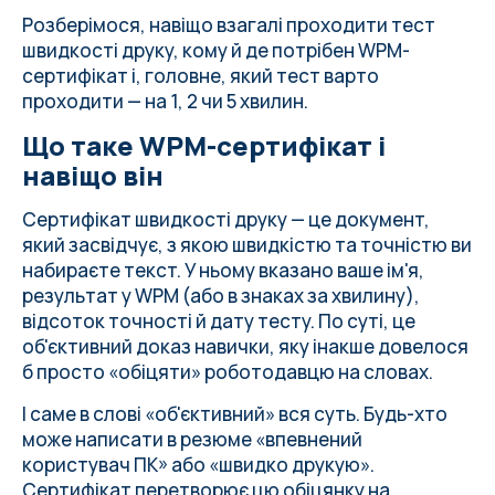
Аргумент 1. Багато компаній прямо
Розберімося, навіщо взагалі проходити тест
вимагають сертифікат
швидкості друку, кому й де потрібен WPM-
Аргумент 2. Сертифікат підсилює
сертифікат і, головне, який тест варто
резюме та LinkedIn
проходити — на 1, 2 чи 5 хвилин.
Аргумент 3. Тест показує ваш реальний
Що таке WPM-сертифікат і
рівень
навіщо він
Ще 4 причини пройти тест уже сьогодні
Який тест проходити: на 1, 2 чи 5 хвилин?
Сертифікат швидкості друку
— це документ,
Як отримати сертифікат на Ratatype
який засвідчує, з якою швидкістю та точністю ви
Поширені запитання
набираєте текст. У ньому вказано ваше ім'я,
результат у WPM (або в знаках за хвилину),
відсоток точності й дату тесту. По суті, це
об'єктивний доказ навички, яку інакше довелося
б просто «обіцяти» роботодавцю на словах.
І саме в слові «об'єктивний» вся суть. Будь-хто
може написати в резюме «впевнений
користувач ПК» або «швидко друкую».
Сертифікат перетворює цю обіцянку на