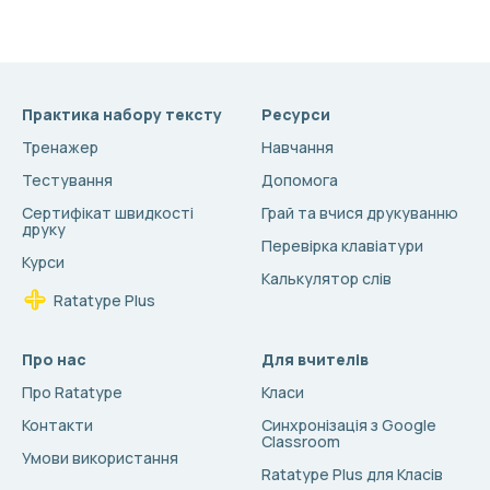
Практика набору тексту
Ресурси
Тренажер
Навчання
Тестування
Допомога
Сертифікат швидкості
Грай та вчися друкуванню
друку
Перевірка клавіатури
Курси
Калькулятор слів
Ratatype Plus
Про нас
Для вчителів
Про Ratatype
Класи
Контакти
Синхронізація з Google
Classroom
Умови використання
Ratatype Plus для Класів