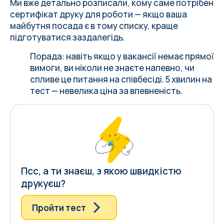
Ми вже детально розписали,
кому саме потрібен
сертифікат друку для роботи
— якщо ваша
майбутня посада є в тому списку, краще
підготуватися заздалегідь.
Порада: навіть якщо у вакансії немає прямої
вимоги, ви ніколи не знаєте напевно, чи
спливе це питання на співбесіді. 5 хвилин на
тест — невелика ціна за впевненість.
Псс, а ти знаєш, з якою швидкістю
друкуєш?
Пройти тест