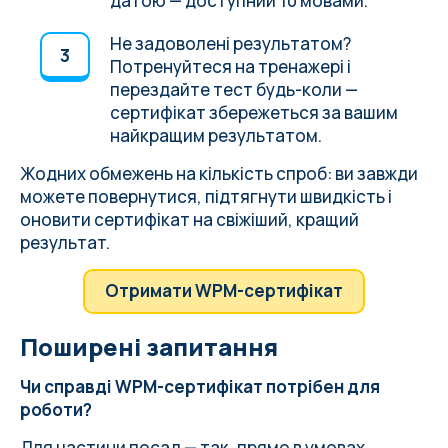
датою — доступний 10 мовами.
Не задоволені результатом?
Потренуйтеся на тренажері і
перездайте тест будь-коли —
сертифікат збережеться за вашим
найкращим результатом.
Жодних обмежень на кількість спроб: ви завжди
можете повернутися, підтягнути швидкість і
оновити сертифікат на свіжіший, кращий
результат.
Отримати WPM-сертифікат
Поширені запитання
Чи справді WPM-сертифікат потрібен для
роботи?
Для частини посад — так, прямо в умовах