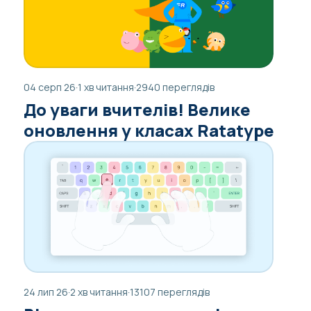
04 серп 26
·
1 хв читання
·
2940 переглядів
До уваги вчителів! Велике
оновлення у класах Ratatype
24 лип 26
·
2 хв читання
·
13107 переглядів