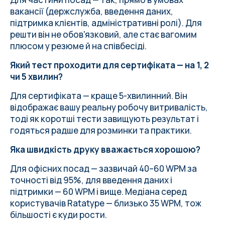
вакансії (держслужба, введення даних,
підтримка клієнтів, адміністративні ролі). Для
решти він не обов'язковий, але стає вагомим
плюсом у резюме й на співбесіді.
Який тест проходити для сертифіката — на 1, 2
чи 5 хвилин?
Для сертифіката — краще 5-хвилинний. Він
відображає вашу реальну робочу витривалість,
тоді як коротші тести завищують результат і
годяться радше для розминки та практики.
Яка швидкість друку вважається хорошою?
Для офісних посад — зазвичай 40–60 WPM за
точності від 95%, для введення даних і
підтримки — 60 WPM і вище. Медіана серед
користувачів Ratatype — близько 35 WPM, тож
більшості є куди рости.