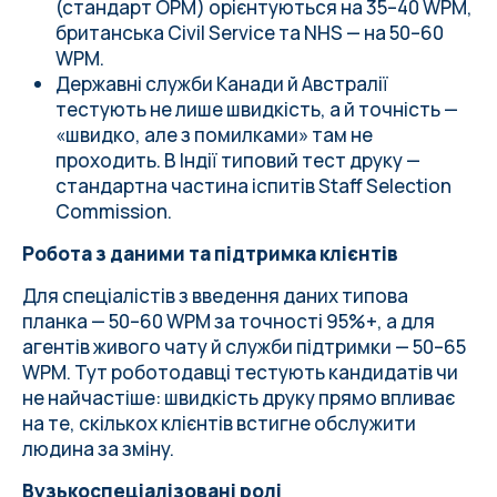
(стандарт OPM) орієнтуються на 35–40 WPM,
британська Civil Service та NHS — на 50–60
WPM.
Державні служби Канади й Австралії
тестують не лише швидкість, а й точність —
«швидко, але з помилками» там не
проходить. В Індії типовий тест друку —
стандартна частина іспитів Staff Selection
Commission.
Робота з даними та підтримка клієнтів
Для спеціалістів з введення даних типова
планка — 50–60 WPM за точності 95%+, а для
агентів живого чату й служби підтримки — 50–65
WPM. Тут роботодавці тестують кандидатів чи
не найчастіше: швидкість друку прямо впливає
на те, скількох клієнтів встигне обслужити
людина за зміну.
Вузькоспеціалізовані ролі