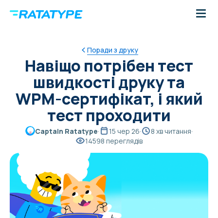
Поради з друку
Навіщо потрібен тест
швидкості друку та
WPM-сертифікат, і який
тест проходити
Captain Ratatype
·
15 чер 26
·
8 хв читання
·
14598 переглядів