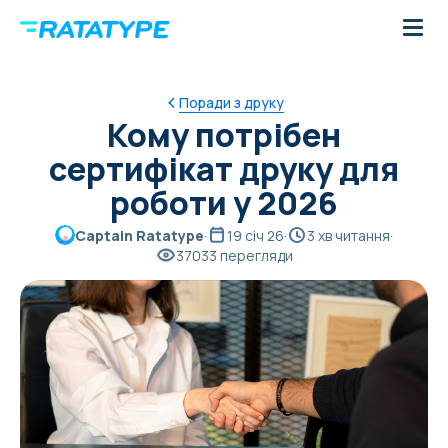
Поради з друку
Кому потрібен
сертифікат друку для
роботи у 2026
Captain Ratatype
·
19 січ 26
·
3 хв читання
·
37033 перегляди