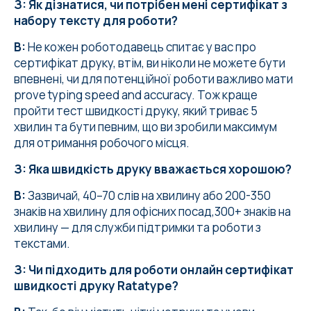
З: Як дізнатися, чи потрібен мені сертифікат з
набору тексту для роботи?
В:
Не кожен роботодавець спитає у вас про
сертифікат друку, втім, ви ніколи не можете бути
впевнені, чи для потенційної роботи важливо мати
prove typing speed and accuracy. Тож краще
пройти тест швидкості друку, який триває 5
хвилин та бути певним, що ви зробили максимум
для отримання робочого місця.
З: Яка швидкість друку вважається хорошою?
В:
Зазвичай, 40–70 слів на хвилину або 200-350
знаків на хвилину для офісних посад,300+ знаків на
хвилину — для служби підтримки та роботи з
текстами.
З: Чи підходить для роботи онлайн сертифікат
швидкості друку Ratatype?