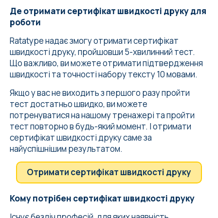
Де отримати сертифікат швидкості друку для
роботи
Ratatype надає змогу отримати сертифікат
швидкості друку, пройшовши 5-хвилинний тест.
Що важливо, ви можете отримати підтвердження
швидкості та точності набору тексту 10 мовами.
Якщо у вас не виходить з першого разу пройти
тест достатньо швидко, ви можете
потренуватися на нашому тренажері та пройти
тест повторно в будь-який момент. І отримати
сертифікат швидкості друку саме за
найуспішнішим результатом.
Отримати сертифікат швидкості друку
Кому потрібен сертифікат швидкості друку
Існує безліч професій, для яких наявність