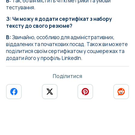
В:
Так, бо він містить чіткі метрики та умови
тестування.
З: Чи можу я додати сертифікат з набору
тексту до свого резюме?
В:
Звичайно, особливо для адміністративних,
віддалених та початкових посад. Також ви можете
поділитися своїм сертифікатом у соцмережах та
додати його у профіль LinkedIn.
Поділитися