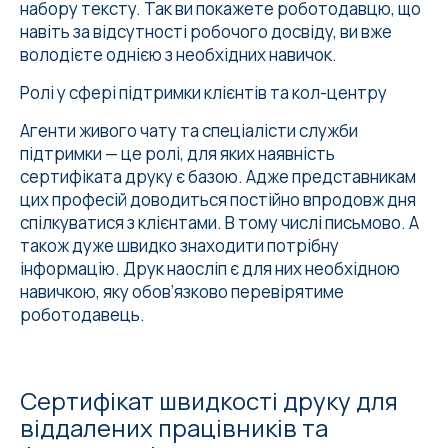
набору тексту. Так ви покажете роботодавцю, що
навіть за відсутності робочого досвіду, ви вже
володієте однією з необхідних навичок.
Ролі у сфері підтримки клієнтів та кол-центру
Агенти живого чату та спеціалісти служби
підтримки — це ролі, для яких наявність
сертифіката друку є базою. Адже представникам
цих професій доводиться постійно впродовж дня
спілкуватися з клієнтами. В тому числі письмово. А
також дуже швидко знаходити потрібну
інформацію. Друк наосліп є для них необхідною
навичкою, яку обовʼязково перевірятиме
роботодавець.
Сертифікат швидкості друку для
віддалених працівників та