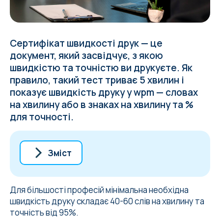
Сертифікат швидкості друк — це
документ, який засвідчує, з якою
швидкістю та точністю ви друкуєте. Як
правило, такий тест триває 5 хвилин і
показує швидкість друку у wpm — словах
на хвилину або в знаках на хвилину та %
для точності.
Зміст
Адміністративні та офісні працівники
Сертифікат швидкості друку для
Для більшості професій мінімальна необхідна
віддалених працівників та фрилансерів
швидкість друку складає 40-60 слів на хвилину та
точність від 95%.