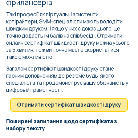
фрилансерів
Такі професії як віртуальні асистенти,
копірайтери, SMM-спеціалісти мають володіти
швидким друком. І якщо у них є доказ цього, це
точно додасть їм балів на співбесіді. Отримати
онлайн сертифікат швидкості друку можна усього
за 5 хвилин, тож ви точно маєте скористатися
такою можливістю.
Загалом сертифікат швидкості друку стане
гарним доповненням до резюме будь-якого
спеціаліста та продемонструє вашу обізнаність у
цифровій грамотності.
Отримати сертифікат швидкості друку
Поширені запитання щодо сертифіката з
набору тексту