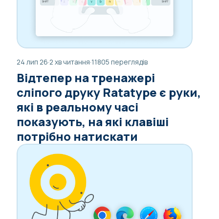
24 лип 26
·
2 хв читання
·
11805 переглядів
Відтепер на тренажері
сліпого друку Ratatype є руки,
які в реальному часі
показують, на які клавіші
потрібно натискати