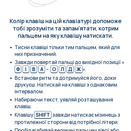
Колір клавіш на цій клавіатурі допоможе
тобі зрозуміти та запам'ятати, котрим
пальцем на яку клавішу натискати.
Тисни клавіші тільки тим пальцем, який для
них призначений.
Завжди повертай пальці до вихідної позиції «
Ф
І
В
А
–
О
Л
Д
Ж
».
Встанови ритм та дотримуйся його, доки
друкуєш. Натискай на клавіші з однаковим
інтервалом.
Набираючи текст, уявляй розташування
клавіш.
Клавішу
SHIFT
завжди натискає мізинець з
протилежної сторони від потрібної літери.
Пробіл відбивай великим пальцем лівої або