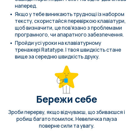
наперед.
Якщо у тебе виникають труднощі із набором
тексту,
скористайся перевіркою клавіатури
,
щоб визначити, це пов’язано з проблемами
програмного, чи апаратного забезпечення.
Пройди усі уроки на клавіатурному
тренажері Ratatype. І твоя швидкість стане
вище за
середню швидкість друку
.
Бережи себе
Зроби перерву, якщо відчуваєш, що збиваєшся і
робиш багато помилок
. Невеличка пауза
поверне сили та увагу.