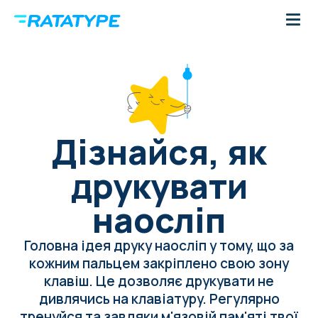
Дізнайся, як
друкувати
наосліп
Головна ідея друку наосліп у тому, що за
кожним пальцем закріплено свою зону
клавіш. Це дозволяє друкувати не
дивлячись на клавіатуру. Регулярно
тренуйся та завдяки м'язовій пам'яті твої