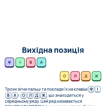
Вихідна позиція
Трохи зігни пальці та поклади їх на клавіші
Ф
І
В
А
і
О
Л
Д
Ж
, що знаходяться у
середньому ряду. Цей ряд називається