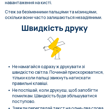
навантаження на кисті.
Стеж за безіменними пальцями та мізинцями,
оскільки вони часто залишаються незадіяними.
Швидкість друку
Не намагайся одразу ж друкувати зі
швидкістю світла. Починай прискорюватися,
тільки коли пальці звикнуть натискати
правильні клавіші.
Не поспішай, коли друкуєш, щоб запобігти
помилкам.
Швидкість буде збільшуватися
поступово
.
Завжди переглядай текст на одне-два слова