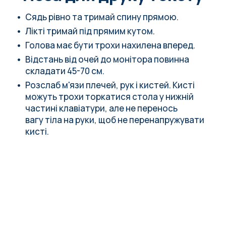
Сядь рівно та тримай спину прямою.
Лікті тримай під прямим кутом.
Голова має бути трохи нахилена вперед.
Відстань від очей до монітора повинна
складати 45-70 см.
Розслаб м'язи плечей, рук і кистей. Кисті
можуть трохи торкатися стола у нижній
частині клавіатури, але не перенось
вагу тіла на руки, щоб не перенапружувати
кисті.