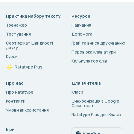
Практика набору тексту
Ресурси
Тренажер
Навчання
Тестування
Допомога
Сертифікат швидкості
Грай та вчися друкуванню
друку
Перевірка клавіатури
Курси
Калькулятор слів
Ratatype Plus
Про нас
Для вчителів
Про Ratatype
Класи
Контакти
Синхронізація з Google
Classroom
Умови використання
Ratatype Plus для Класів
Ігри
Україна