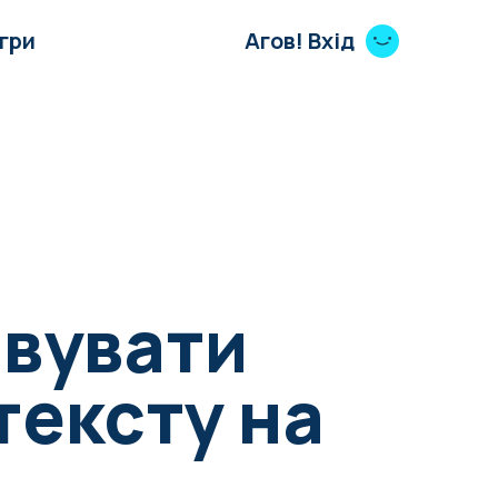
Ігри
Агов! Вхід
овувати
тексту на