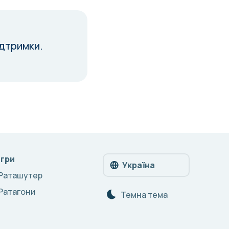
ідтримки.
Ігри
Україна
Раташутер
Ратагони
Темна тема