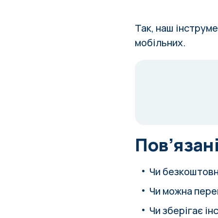
Так, наш інструме
мобільних.
Пов’язані
Чи безкоштовни
Чи можна пере
Чи зберігає ін