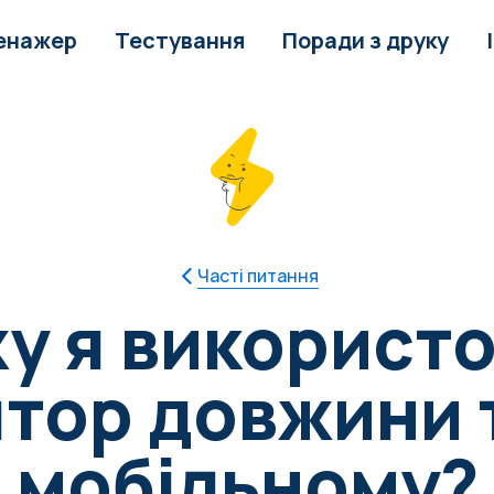
енажер
Тестування
Поради з друку
Часті питання
у я використ
тор довжини 
мобільному?