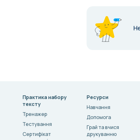
Н
Практика набору
Ресурси
тексту
Навчання
Тренажер
Допомога
Тестування
Грай та вчися
Сертифікат
друкуванню