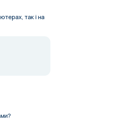
ютерах, так і на
ами?