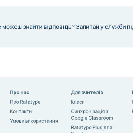
е можеш знайти відповідь?
Запитай у служби п
Про нас
Для вчителів
Про Ratatype
Класи
Контакти
Синхронізація з
Google Classroom
Умови використання
Ratatype Plus для