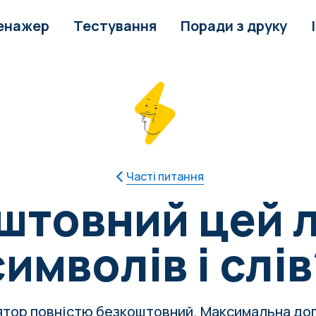
енажер
Тестування
Поради з друку
Часті питання
штовний цей 
символів і слів
ятор повністю безкоштовний. Максимальна до