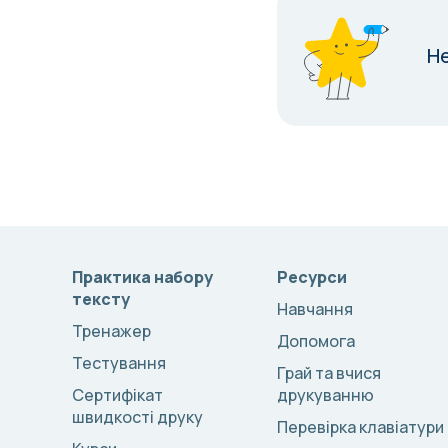
Н
Практика набору
Ресурси
тексту
Навчання
Тренажер
Допомога
Тестування
Грай та вчися
Сертифікат
друкуванню
швидкості друку
Перевірка клавіатури