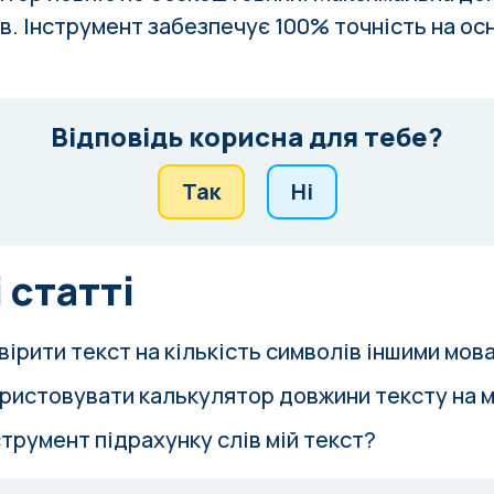
ів. Інструмент забезпечує 100% точність на ос
Відповідь корисна для тебе?
Так
Ні
 статті
вірити текст на кількість символів іншими мов
ористовувати калькулятор довжини тексту на 
струмент підрахунку слів мій текст?