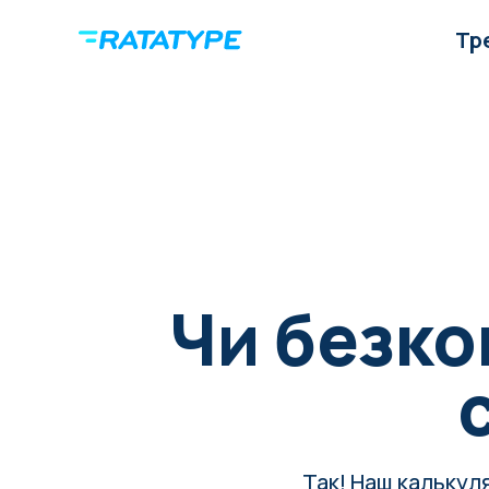
Тр
Чи безко
Так! Наш калькул