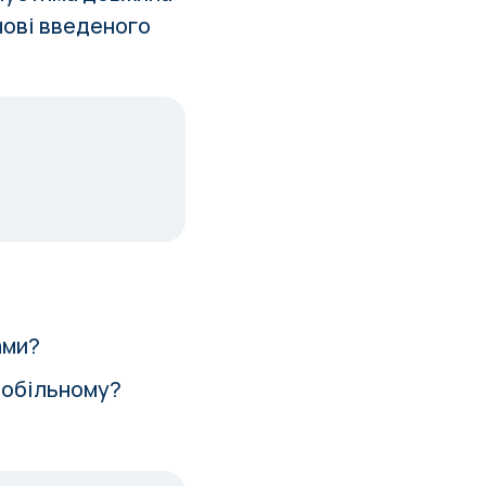
нові введеного
ами?
мобільному?