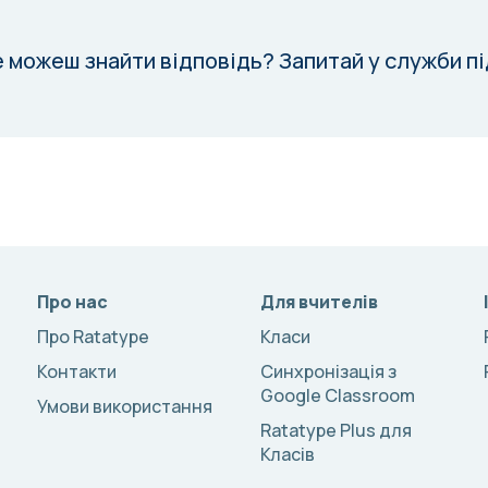
е можеш знайти відповідь?
Запитай у служби п
Про нас
Для вчителів
Про Ratatype
Класи
Контакти
Синхронізація з
Google Classroom
Умови використання
Ratatype Plus для
Класів