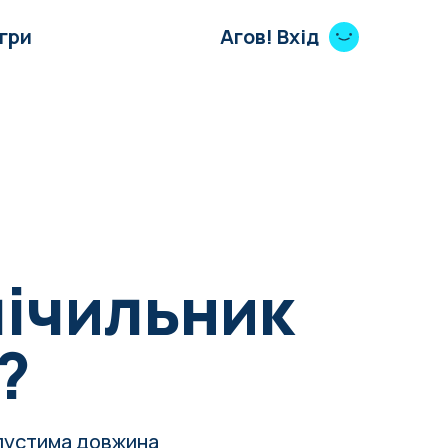
Ігри
Агов! Вхід
лічильник
?
пустима довжина