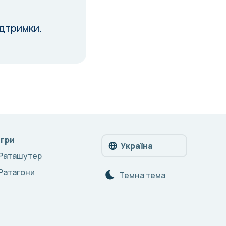
ідтримки.
Ігри
Україна
Раташутер
Ратагони
Темна тема