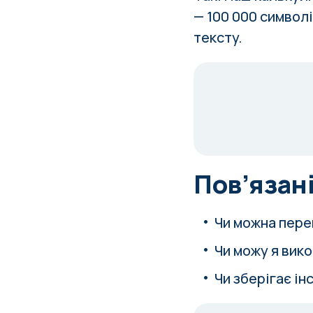
— 100 000 символ
тексту.
Пов’язані
Чи можна пере
Чи можу я вик
Чи зберігає ін