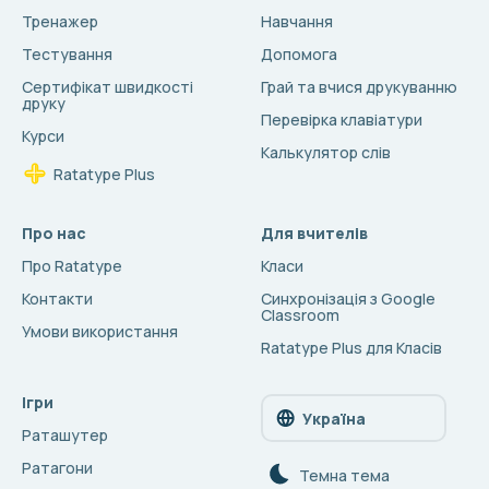
Тренажер
Навчання
Тестування
Допомога
Сертифікат швидкості
Грай та вчися друкуванню
друку
Перевірка клавіатури
Курси
Калькулятор слів
Ratatype Plus
Про нас
Для вчителів
Про Ratatype
Класи
Контакти
Синхронізація з Google
Classroom
Умови використання
Ratatype Plus для Класів
Ігри
Україна
Раташутер
Ратагони
Темна тема