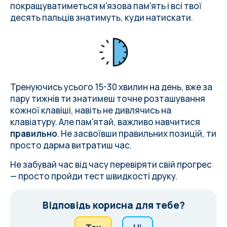
покращуватиметься м'язова пам'ять і всі твої
десять пальців знатимуть, куди натискати.
Тренуючись усього 15-30 хвилин на день, вже за
пару тижнів ти знатимеш точне розташування
кожної клавіші, навіть не дивлячись на
клавіатуру. Але пам'ятай, важливо навчитися
правильно
. Не засвоївши правильних позицій, ти
просто дарма витратиш час.
Не забувай час від часу перевіряти свій прогрес
— просто пройди
тест швидкості друку
.
Відповідь корисна для тебе?