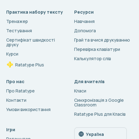
Практика набору тексту
Ресурси
Тренажер
Навчання
Тестування
Допомога
Сертифікат швидкості
Грай та вчися друкуванню
друку
Перевірка клавіатури
Курси
Калькулятор слів
Ratatype Plus
Про нас
Для вчителів
Про Ratatype
Класи
Контакти
Синхронізація з Google
Classroom
Умови використання
Ratatype Plus для Класів
Ігри
Україна
Раташутер