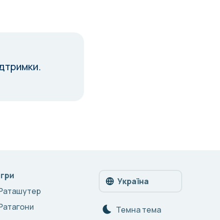
ідтримки.
Ігри
Україна
Раташутер
Ратагони
Темна тема