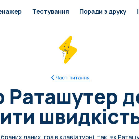
енажер
Тестування
Поради з друку
Часті питання
о Раташутер 
ити швидкість
ібраних даних, гра в клавіатурні, такі як Рата