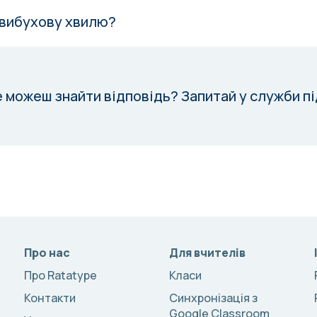
 вибухову хвилю?
е можеш знайти відповідь?
Запитай у служби п
Про нас
Для вчителів
Про Ratatype
Класи
Контакти
Синхронізація з
Google Classroom