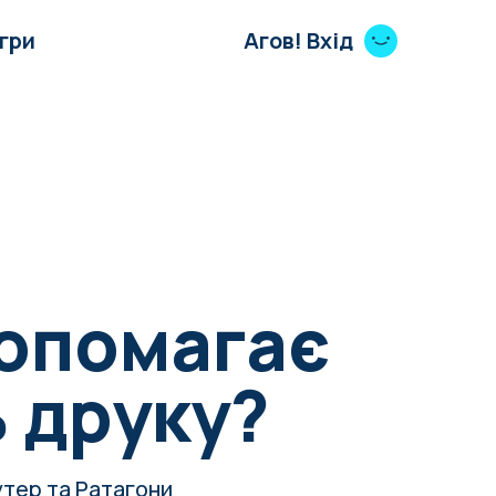
Ігри
Агов! Вхід
допомагає
 друку?
шутер та
Ратагони