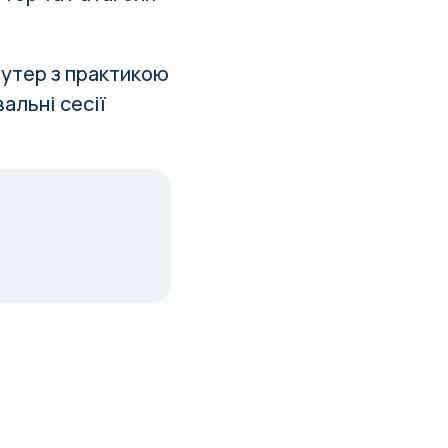
утер з практикою
альні сесії