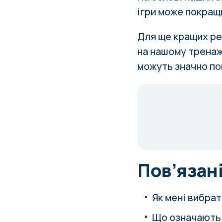
ігри може покращ
Для ще кращих ре
на нашому тренаж
можуть значно по
Пов’язані
Як мені вибрат
Що означають 