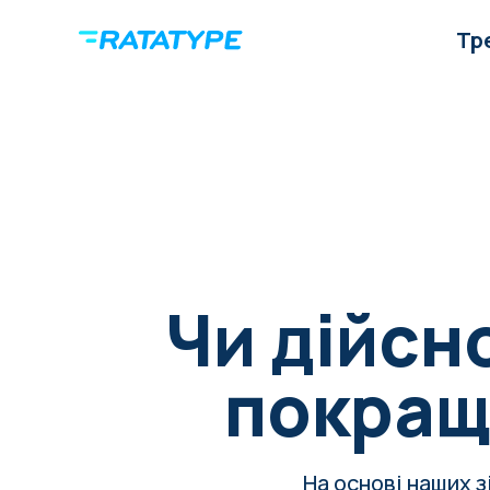
Тр
Чи дійсн
покращ
На основі наших з