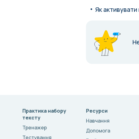
Як активувати
Н
Практика набору
Ресурси
тексту
Навчання
Тренажер
Допомога
Тестування