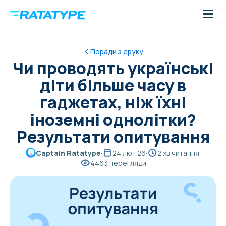
Поради з друку
Чи проводять українські
діти більше часу в
гаджетах, ніж їхні
іноземні однолітки?
Результати опитування
Captain Ratatype
·
24 лют 26
·
2 хв читання
·
4463 перегляди