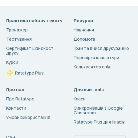
Практика набору тексту
Ресурси
Тренажер
Навчання
Тестування
Допомога
Сертифікат швидкості
Грай та вчися друкуванню
друку
Перевірка клавіатури
Курси
Калькулятор слів
Ratatype Plus
Про нас
Для вчителів
Про Ratatype
Класи
Контакти
Синхронізація з Google
Classroom
Умови використання
Ratatype Plus для Класів
Ігри