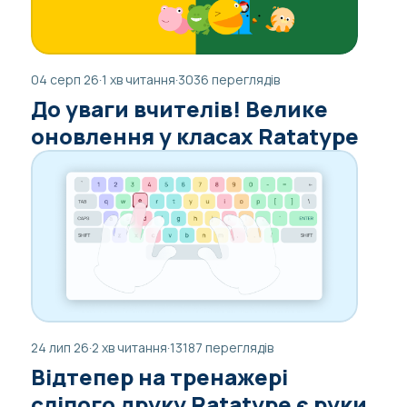
04 серп 26
·
1 хв читання
·
3036 переглядів
До уваги вчителів! Велике
оновлення у класах Ratatype
24 лип 26
·
2 хв читання
·
13187 переглядів
Відтепер на тренажері
сліпого друку Ratatype є руки,