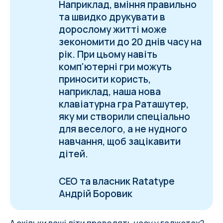
Наприклад, вміння правильно
та швидко друкувати в
дорослому житті може
зекономити до 20 днів часу на
рік. При цьому навіть
комп'ютерні гри можуть
приносити користь,
наприклад, наша нова
клавіатурна гра
Раташутер
,
яку ми створили спеціально
для веселого, а не нудного
навчання, щоб зацікавити
дітей.
СЕО та власник Ratatype
Андрій Боровик