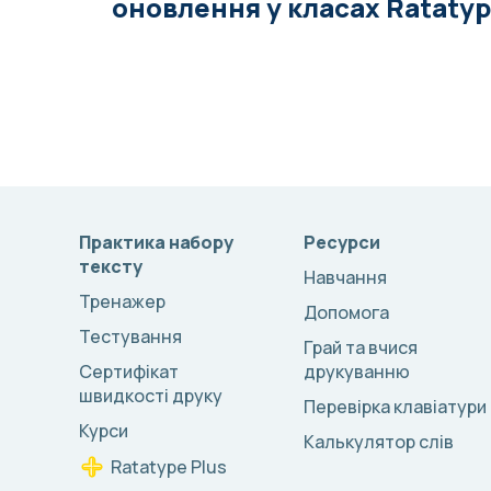
оновлення у класах Rataty
Практика набору
Ресурси
тексту
Навчання
Тренажер
Допомога
Тестування
Грай та вчися
Сертифікат
друкуванню
швидкості друку
Перевірка клавіатури
Курси
Калькулятор слів
Ratatype Plus