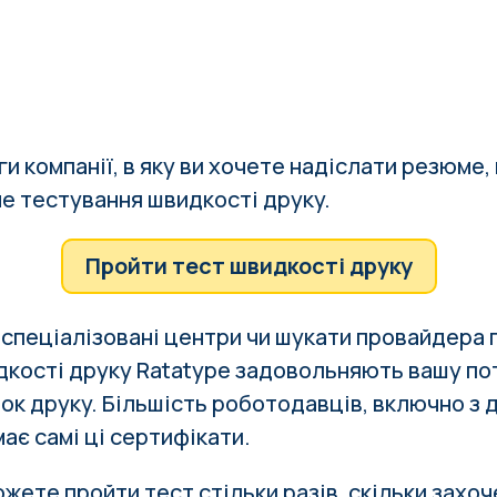
и компанії, в яку ви хочете надіслати резюме
нне тестування швидкості друку.
Пройти тест швидкості друку
в спеціалізовані центри чи шукати провайдера 
кості друку Ratatype задовольняють вашу по
чок друку. Більшість роботодавців, включно з
ає самі ці сертифікати.
жете пройти тест стільки разів, скільки захоч