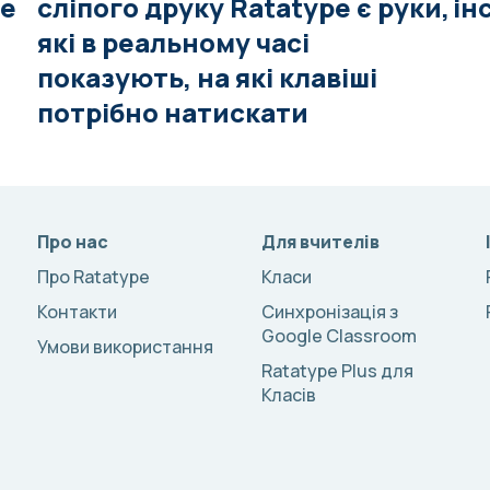
pe
сліпого друку Ratatype є руки,
ін
які в реальному часі
показують, на які клавіші
потрібно натискати
Про нас
Для вчителів
Про Ratatype
Класи
Контакти
Синхронізація з
Google Classroom
Умови використання
Ratatype Plus для
Класів