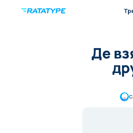
Тр
Де вз
др
C