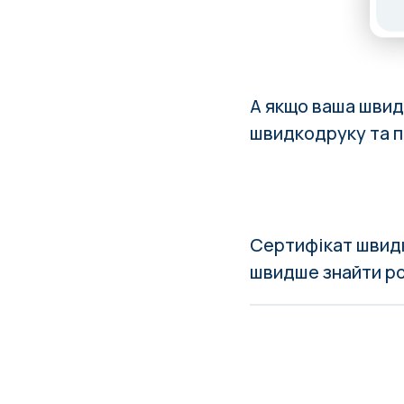
А якщо ваша швид
швидкодруку та п
Сертифікат швид
швидше знайти роб