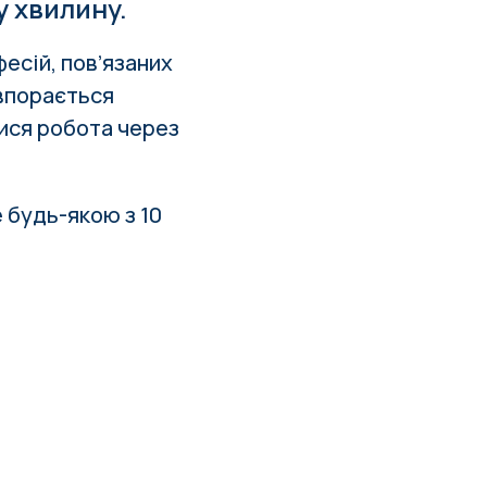
у хвилину.
есій, повʼязаних
 впорається
ися робота через
 будь-якою з 10