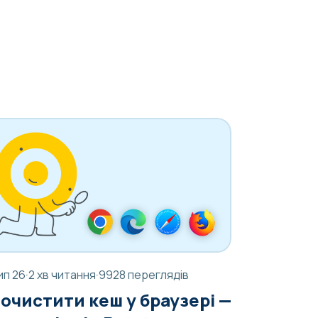
ип 26
·
2 хв читання
·
9928 переглядів
 очистити кеш у браузері —