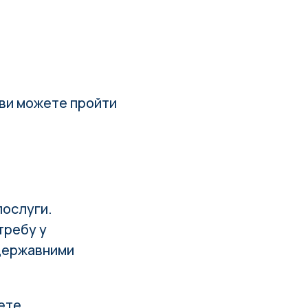
, ви можете пройти
послуги.
требу у
 державними
ете.