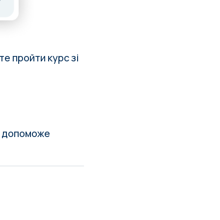
е пройти курс зі
а допоможе