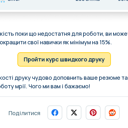
кість поки що недостатня для роботи, ви может
окращити свої навички як мінімум на 15%.
Пройти курс швидкого друку
кості друку чудово доповнить ваше резюме т
оту мрії. Чого ми вам і бажаємо!
Поділитися