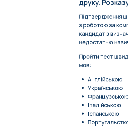
друку. Розказ
Підтвердження шв
з роботою за ком
кандидат з визна
недостатню навич
Пройти тест швид
мов:
Англійською
Українською
Французсько
Італійською
Іспанською
Португальстк