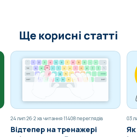
Ще корисні статті
24 лип 26
·
2 хв читання
·
11408 переглядів
03 л
Відтепер на тренажері
Як