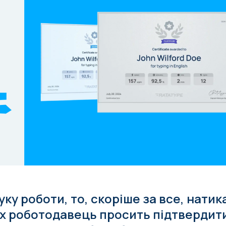
уку роботи, то, скоріше за все, натик
ких роботодавець просить підтвердит