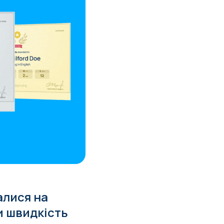
алися на
и швидкість