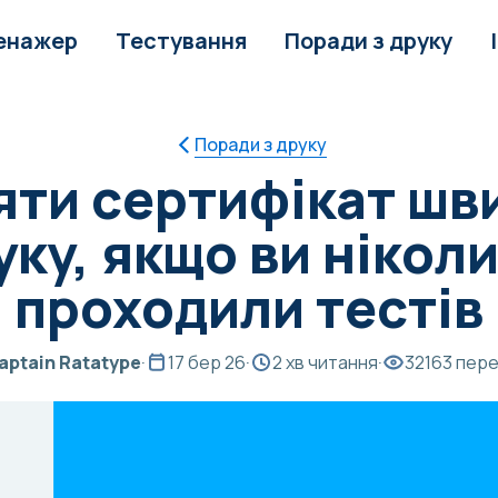
енажер
Тестування
Поради з друку
Поради з друку
яти сертифікат шв
уку, якщо ви ніколи
проходили тестів
aptain Ratatype
·
17 бер 26
·
2 хв читання
·
32163 пер