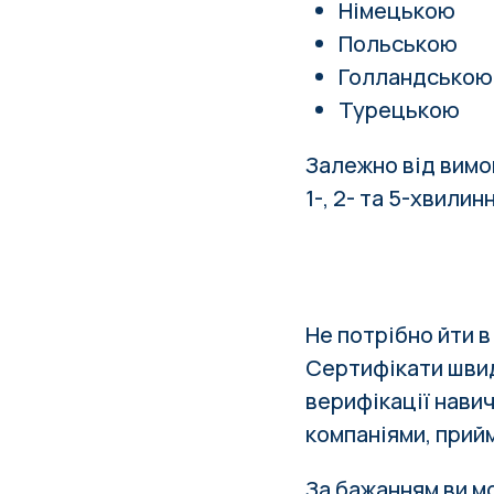
Німецькою
Польською
Голландською
Турецькою
Залежно від вимог
1-, 2- та 5-хвили
Не потрібно йти 
Сертифікати швид
верифікації нави
компаніями, прийм
За бажанням ви мо