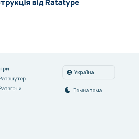
струкція від Ratatype
Ігри
Україна
Раташутер
Ратагони
Темна тема