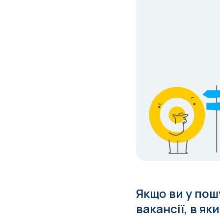
Якщо ви у пош
вакансії, в я