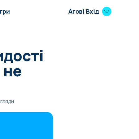
Ігри
Агов! Вхід
идості
 не
егляди