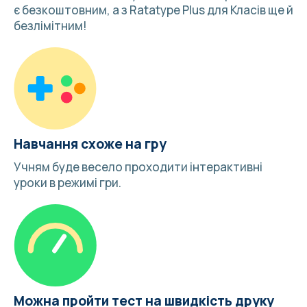
є безкоштовним, а з Ratatype Plus для Класів ще й
безлімітним!
Навчання схоже на гру
Учням буде весело
проходити інтерактивні
уроки в режимі гри
.
Можна пройти тест на швидкість друку