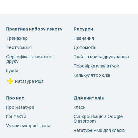
Практика набору тексту
Ресурси
Тренажер
Навчання
Тестування
Допомога
Сертифікат швидкості
Грай та вчися друкуванню
друку
Перевірка клавіатури
Курси
Калькулятор слів
Ratatype Plus
Про нас
Для вчителів
Про Ratatype
Класи
Контакти
Синхронізація з Google
Classroom
Умови використання
Ratatype Plus для Класів