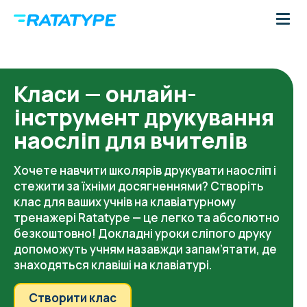
Класи — онлайн-
інструмент друкування
наосліп для вчителів
Хочете навчити школярів друкувати наосліп і
стежити за їхніми досягненнями? Створіть
клас для ваших учнів на клавіатурному
тренажері Ratatype — це легко та абсолютно
безкоштовно! Докладні уроки сліпого друку
допоможуть учням назавжди запам’ятати, де
знаходяться клавіші на клавіатурі.
Створити клас