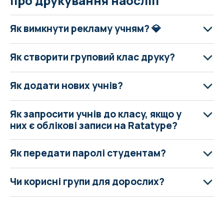
про друкування наосліп
Як вимкнути рекламу учням? 💎
Як створити груповий клас друку?
Як додати нових учнів?
Як запросити учнів до класу, якщо у
них є облікові записи на Ratatype?
Як передати паролі студентам?
Чи корисні групи для дорослих?