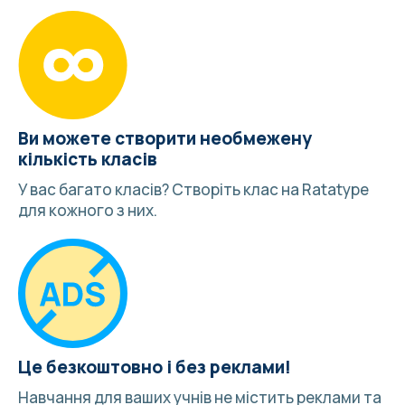
Ви можете створити необмежену
кількість класів
У вас багато класів?
Створіть клас
на Ratatype
для кожного з них.
Це безкоштовно і без реклами!
Навчання для ваших учнів не містить реклами та