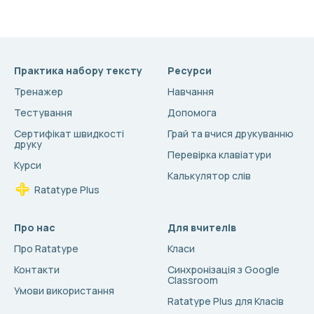
Практика набору тексту
Ресурси
Тренажер
Навчання
Тестування
Допомога
Сертифікат швидкості
Грай та вчися друкуванню
друку
Перевірка клавіатури
Курси
Калькулятор слів
Ratatype Plus
Про нас
Для вчителів
Про Ratatype
Класи
Контакти
Синхронізація з Google
Classroom
Умови використання
Ratatype Plus для Класів