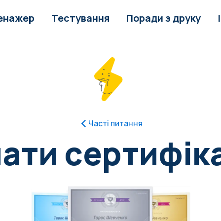
енажер
Тестування
Поради з друку
Часті питання
ати сертифік