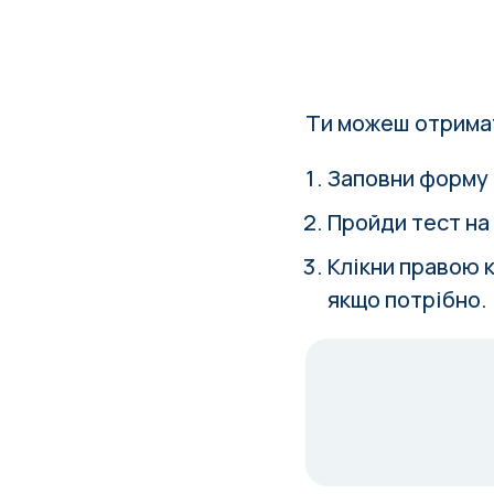
Ти можеш отримат
Заповни форму
Пройди тест
на
Клікни правою 
якщо потрібно.