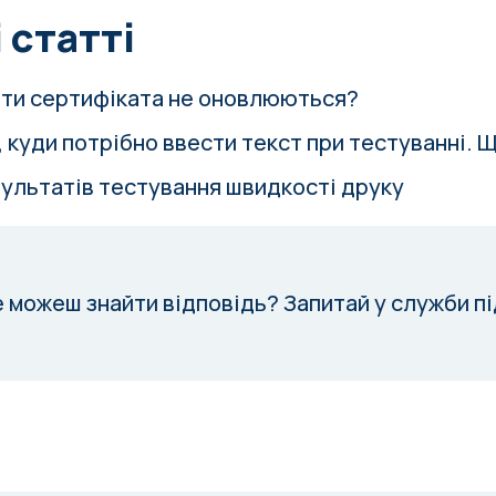
 статті
ти сертифіката не оновлюються?
, куди потрібно ввести текст при тестуванні. 
ультатів тестування швидкості друку
е можеш знайти відповідь?
Запитай у служби п