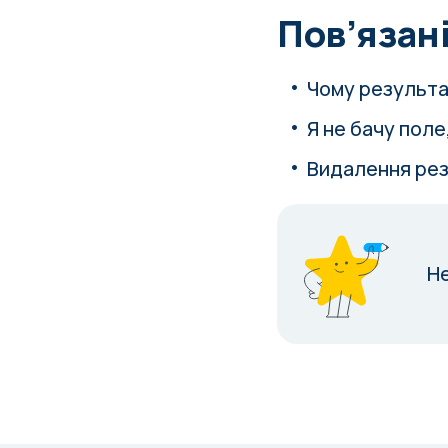
Пов’язані
Чому результа
Я не бачу поле
Видалення рез
Н