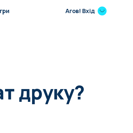
Ігри
Агов! Вхід
ат друку?