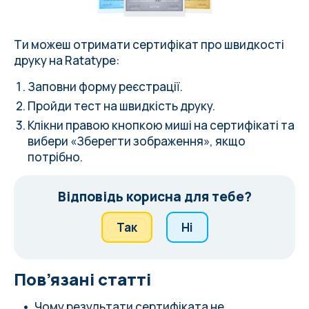
Ти можеш отримати сертифікат про швидкості
друку на Ratatype:
Заповни форму
реєстрації.
Пройди тест
на швидкість друку.
Клікни правою кнопкою миші на сертифікаті та
вибери «Зберегти зображення», якщо
потрібно.
Відповідь корисна для тебе?
Так
Ні
Пов’язані статті
Чому результати сертифіката не