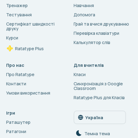
Тренажер
Навчання
Тестування
Допомога
Сертифікат швидкості
Грай та вчися друкуванню
друку
Перевірка клавіатури
Курси
Калькулятор слів
Ratatype Plus
Про нас
Для вчителів
Про Ratatype
Класи
Контакти
Синхронізація з Google
Classroom
Умови використання
Ratatype Plus для Класів
Ігри
Україна
Раташутер
Ратагони
Темна тема