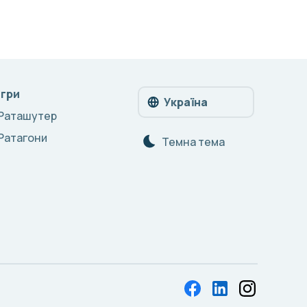
Ігри
Україна
Раташутер
Ратагони
Темна тема