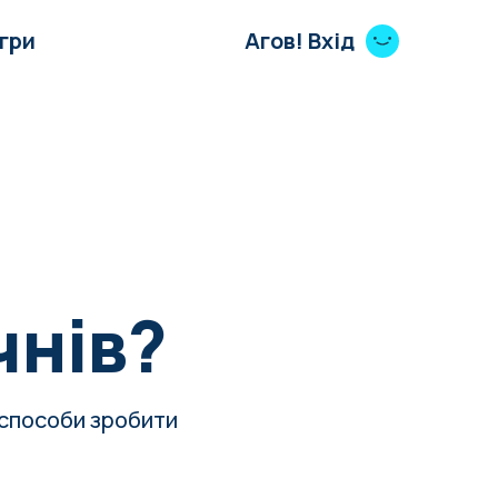
Ігри
Агов! Вхід
чнів?
3 способи зробити