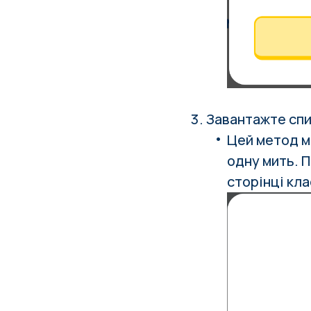
Завантажте спи
Цей метод м
одну мить. П
сторінці кла