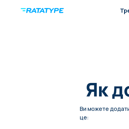
Тр
Як д
Ви можете додати 
це: