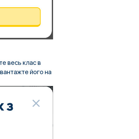
е весь клас в
авантажте його на