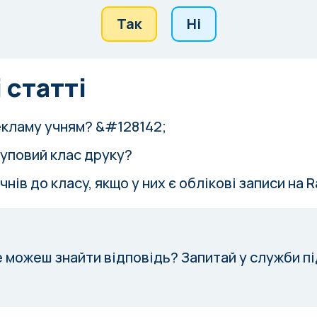
Так
Ні
 статті
екламу учням? &#128142;
руповий клас друку?
чнів до класу, якщо у них є облікові записи на 
е можеш знайти відповідь?
Запитай у служби п