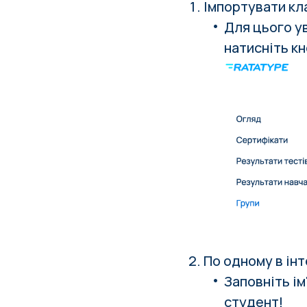
Імпортувати кла
Для цього
у
натисніть к
По одному в інт
Заповніть ім
студент!