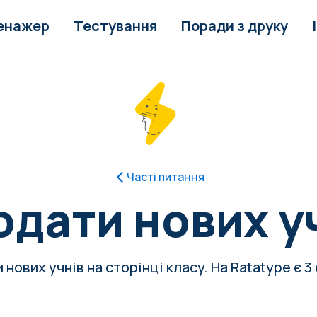
енажер
Тестування
Поради з друку
Часті питання
одати нових у
нових учнів на сторінці класу. На Ratatype є 