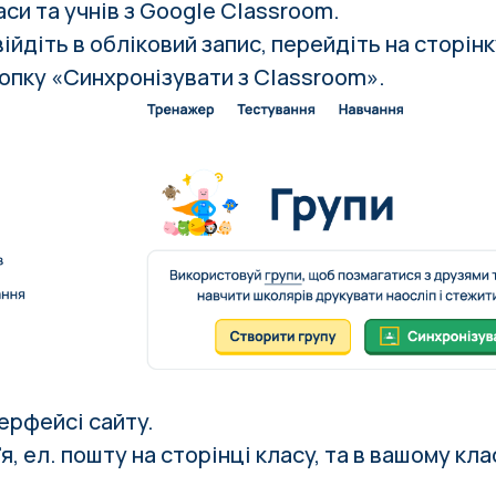
си та учнів з Google Classroom.
війдіть в обліковий запис
, перейдіть на сторін
нопку «Синхронізувати з Classroom».
ерфейсі сайту.
'я, ел. пошту на сторінці класу, та в вашому кла