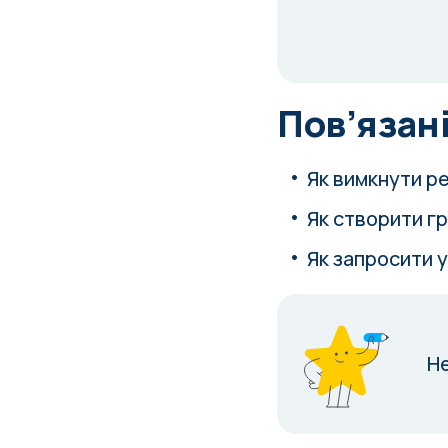
Пов’язані
Як вимкнути р
Як створити г
Як запросити у
Н