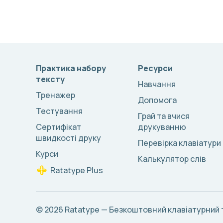
Практика набору
Ресурси
тексту
Навчання
Тренажер
Допомога
Тестування
Грай та вчися
Сертифікат
друкуванню
швидкості друку
Перевірка клавіатури
Курси
Калькулятор слів
Ratatype Plus
© 2026
Ratatype — Безкоштовний клавіатурний