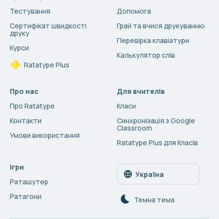
Тестування
Допомога
Сертифікат швидкості
Грай та вчися друкуванню
друку
Перевірка клавіатури
Курси
Калькулятор слів
Ratatype Plus
Про нас
Для вчителів
Про Ratatype
Класи
Контакти
Синхронізація з Google
Classroom
Умови використання
Ratatype Plus для Класів
Ігри
Україна
Раташутер
Ратагони
Темна тема