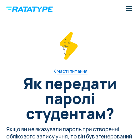
Часті питання
Як передати
паролі
студентам?
Якщо ви не вказували пароль при створенні
облікового запису учня, то він був згенерований