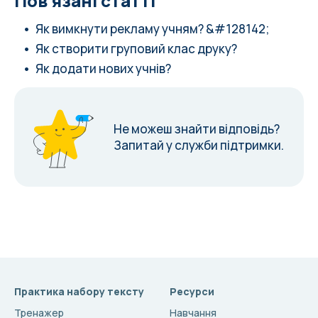
Пов’язані статті
Як вимкнути рекламу учням? &#128142;
Як створити груповий клас друку?
Як додати нових учнів?
Не можеш знайти відповідь?
Запитай у служби підтримки.
Практика набору тексту
Ресурси
Тренажер
Навчання