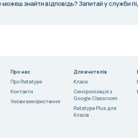
е можеш знайти відповідь?
Запитай у служби п
Про нас
Для вчителів
Про Ratatype
Класи
Контакти
Синхронізація з
Google Classroom
Умови використання
Ratatype Plus для
Класів