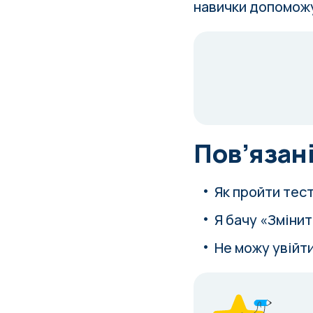
навички допоможу
Пов’язані
Як пройти тес
Я бачу «Змінит
Не можу увійти