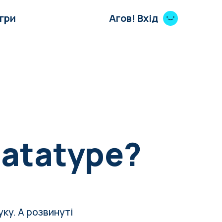
Ігри
Агов! Вхід
Ratatype?
ку. А розвинуті