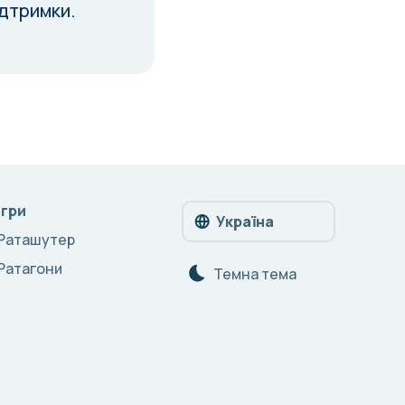
ідтримки.
Ігри
Україна
Раташутер
Ратагони
Темна тема