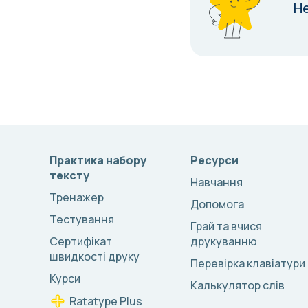
Н
Практика набору
Ресурси
тексту
Навчання
Тренажер
Допомога
Тестування
Грай та вчися
Сертифікат
друкуванню
швидкості друку
Перевірка клавіатури
Курси
Калькулятор слів
Ratatype Plus