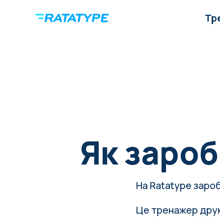
Тр
Як зароб
На Ratatype заро
Це тренажер друк