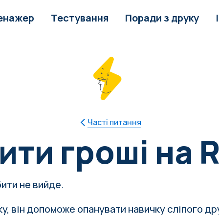
енажер
Тестування
Поради з друку
Часті питання
ити гроші на 
бити не вийде.
у, він допоможе опанувати навичку сліпого дру