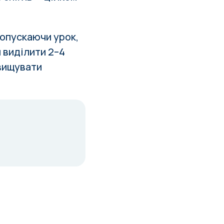
ропускаючи урок,
я виділити 2–4
двищувати