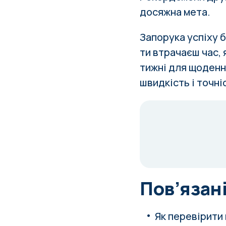
досяжна мета.
Запорука успіху 
ти втрачаєш час, 
тижні для щоденн
швидкість і точні
Пов’язані
Як перевірити