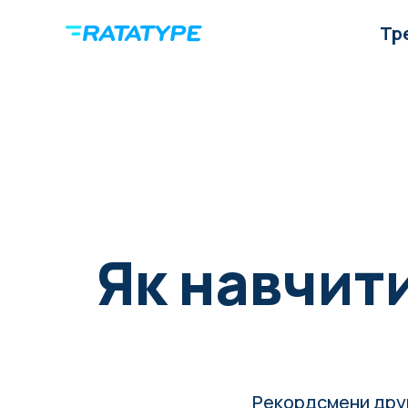
Тр
Як навчит
Рекордсмени друку