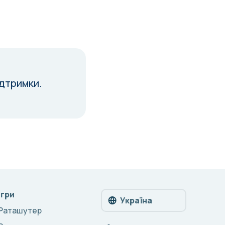
ідтримки.
Ігри
Україна
Раташутер