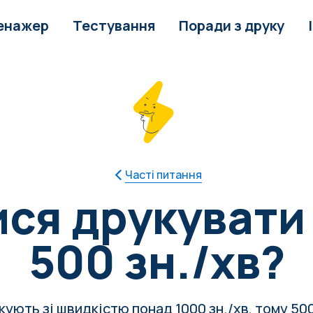
енажер
Тестування
Поради з друку
Часті питання
ися друкувати
500 зн./хв?
ють зі швидкістю понад 1000 зн./хв, тому 500