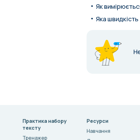
Як вимірюєтьс
Яка швидкіст
Н
Практика набору
Ресурси
тексту
Навчання
Тренажер