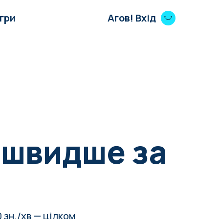
Ігри
Агов! Вхід
 швидше за
 зн./хв — цілком