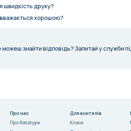
я швидкість друку?
ь вважається хорошою?
е можеш знайти відповідь?
Запитай у служби п
Про нас
Для вчителів
Про Ratatype
Класи