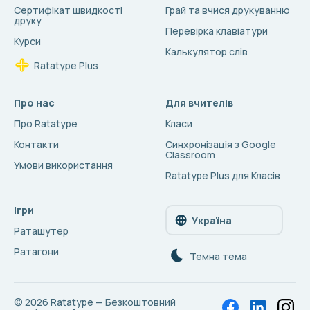
Сертифікат швидкості
Грай та вчися друкуванню
друку
Перевірка клавіатури
Курси
Калькулятор слів
Ratatype Plus
Про нас
Для вчителів
Про Ratatype
Класи
Контакти
Синхронізація з Google
Classroom
Умови використання
Ratatype Plus для Класів
Ігри
Україна
Раташутер
Ратагони
Темна тема
© 2026
Ratatype — Безкоштовний