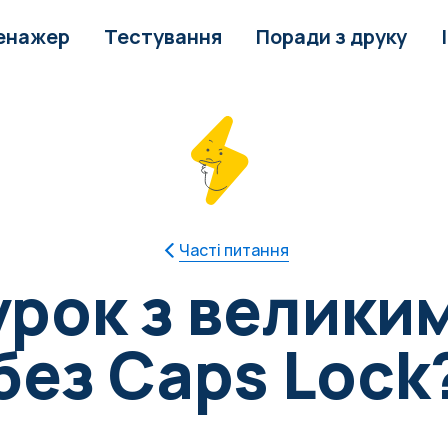
енажер
Тестування
Поради з друку
Часті питання
урок з велики
без Caps Lock