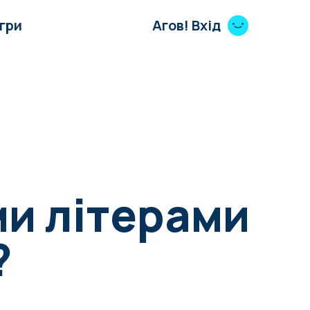
Ігри
Агов! Вхід
ми літерами
?