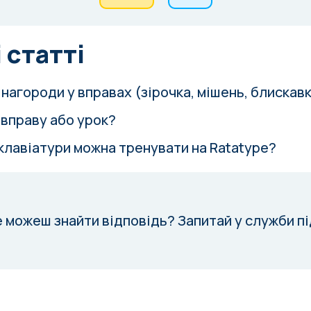
 статті
нагороди у вправах (зірочка, мішень, блискав
 вправу або урок?
 клавіатури можна тренувати на Ratatype?
е можеш знайти відповідь?
Запитай у служби п