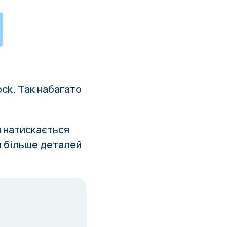
ck. Так набагато
и натискається
я більше деталей