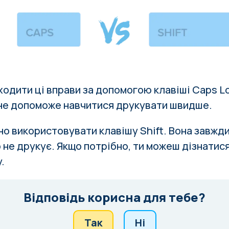
одити ці вправи за допомогою клавіші Caps Lo
 не допоможе навчитися друкувати швидше.
но використовувати клавішу Shift. Вона завжд
о не друкує. Якщо потрібно, ти можеш
дізнатис
у
.
Відповідь корисна для тебе?
Так
Ні