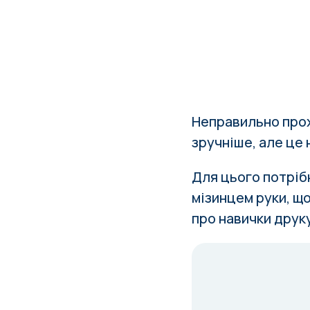
Неправильно прох
зручніше, але це
Для цього потріб
мізинцем руки, щ
про навички друк