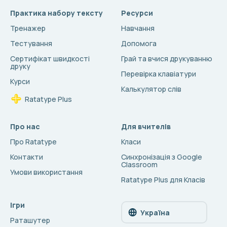
Практика набору тексту
Ресурси
Тренажер
Навчання
Тестування
Допомога
Сертифікат швидкості
Грай та вчися друкуванню
друку
Перевірка клавіатури
Курси
Калькулятор слів
Ratatype Plus
Про нас
Для вчителів
Про Ratatype
Класи
Контакти
Синхронізація з Google
Classroom
Умови використання
Ratatype Plus для Класів
Ігри
Україна
Раташутер