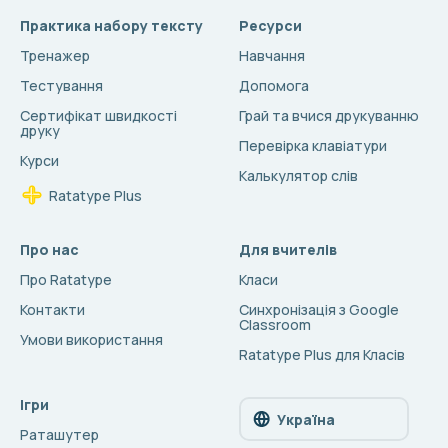
Практика набору тексту
Ресурси
Тренажер
Навчання
Тестування
Допомога
Сертифікат швидкості
Грай та вчися друкуванню
друку
Перевірка клавіатури
Курси
Калькулятор слів
Ratatype Plus
Про нас
Для вчителів
Про Ratatype
Класи
Контакти
Синхронізація з Google
Classroom
Умови використання
Ratatype Plus для Класів
Ігри
Україна
Раташутер