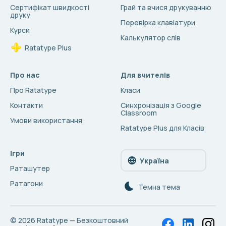
Сертифікат швидкості
Грай та вчися друкуванню
друку
Перевірка клавіатури
Курси
Калькулятор слів
Ratatype Plus
Про нас
Для вчителів
Про Ratatype
Класи
Контакти
Синхронізація з Google
Classroom
Умови використання
Ratatype Plus для Класів
Ігри
Україна
Раташутер
Ратагони
Темна тема
© 2026
Ratatype — Безкоштовний