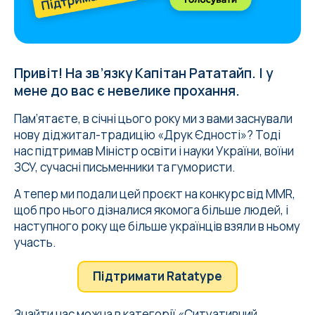
Привіт! На звʼязку Капітан Рататайп. І у
мене до вас є невелике прохання.
Памʼятаєте, в січні цього року ми з вами заснували
нову діджитал-традицію «
Друк Єдності
»? Тоді
нас підтримав Міністр освіти і науки України, воїни
ЗСУ, сучасні письменники та гумористи.
А тепер ми подали цей проєкт на конкурс від MMR,
щоб про нього дізналися якомога більше людей, і
наступного року ще більше українців взяли в ньому
участь.
Підтримати Ratatype
Знайти нас можна в категорії «Ситуативний