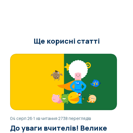
Ще корисні статті
04 серп 26
·
1 хв читання
·
2738 переглядів
До уваги вчителів! Велике