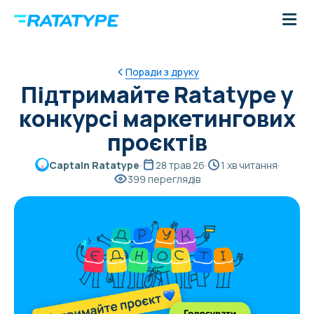
Поради з друку
Підтримайте Ratatype у
конкурсі маркетингових
проєктів
Captain Ratatype
·
28 трав 26
·
1 хв читання
·
399 переглядів