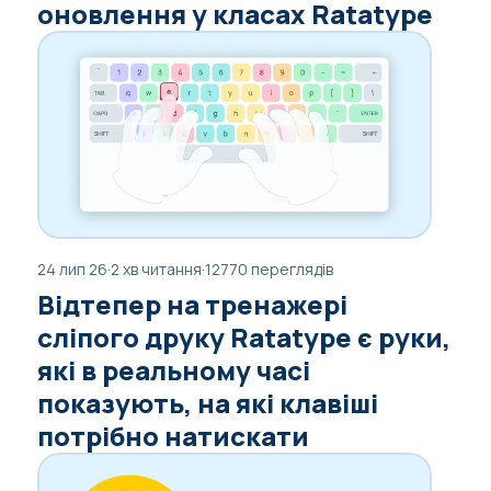
оновлення у класах Ratatype
24 лип 26
·
2 хв читання
·
12770 переглядів
Відтепер на тренажері
сліпого друку Ratatype є руки,
які в реальному часі
показують, на які клавіші
потрібно натискати