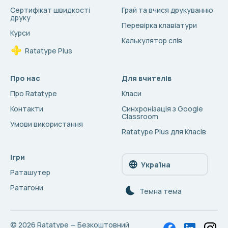
Сертифікат швидкості
Грай та вчися друкуванню
друку
Перевірка клавіатури
Курси
Калькулятор слів
Ratatype Plus
Про нас
Для вчителів
Про Ratatype
Класи
Контакти
Синхронізація з Google
Classroom
Умови використання
Ratatype Plus для Класів
Ігри
Україна
Раташутер
Ратагони
Темна тема
© 2026
Ratatype — Безкоштовний