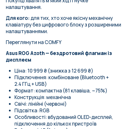
Покупці хвалять м'який хід і гнучке
налаштування.
Для кого:
для тих, хто хоче якісну механічну
клавіатуру без цифрового блоку з розширеними
налаштуваннями.
Переглянути на COMFY
Asus ROG Azoth — бездротовий флагман із
дисплеєм
Ціна: 10 999 ₴ (знижка з 12 699 ₴)
Підключення: комбіноване (Bluetooth +
2.4 ГГц + USB)
Формат: компактна (81 клавіша, ~75%)
Конструкція: механічна
Свічі: лінійні (червоні)
Підсвітка: RGB
Особливості: вбудований OLED-дисплей,
підключення до кількох пристроїв