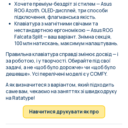
Хочете преміум-бездріт зі стилем — Asus
ROG Azoth. OLED-дисплей, три способи
підключення, флагманська якість.
Клавіатура з магнітними свічами та
нестандартною ергономікою — Asus ROG
Falcata Split — ваш варіант. Знімна секція,
100 млн натискань, максимум налаштувань.
Правильна клавіатура справді змінює досвід — і
за роботою, і у творчості. Обирайте під свої
задачі, а не «щоб було дорожче» чи «щоб було
дешевше». Усі перелічені моделі є у COMFY.
А як визначитеся з варіантом, який підходить
саме вам, чекаємо на заняттях зі швидкодруку
на Ratatype!
Навчитися друкувати як про