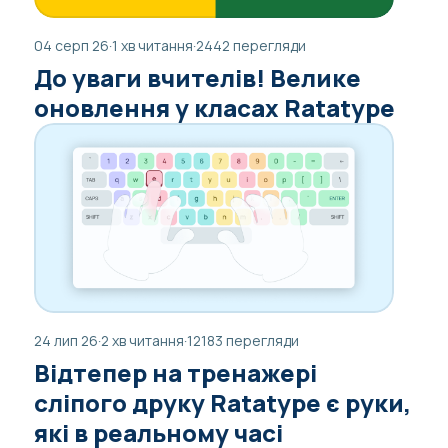
04 серп 26
·
1 хв читання
·
2442 перегляди
До уваги вчителів! Велике
оновлення у класах Ratatype
24 лип 26
·
2 хв читання
·
12183 перегляди
Відтепер на тренажері
сліпого друку Ratatype є руки,
які в реальному часі