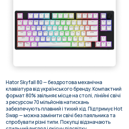
Hator Skyfall 80 — бездротова механічна
клавіатура від українського бренду. Компактний
формат 80% звільняє місце на столі, лінійні свічі
з ресурсом 70 мільйонів натискань
забезпечують плавний і тихий хід. Підтримує Hot
Swap — можна замінити свічі без паяльника та
спробувати різні типи. Покупці відзначають
стильний вигляд і якісну підсвітку.