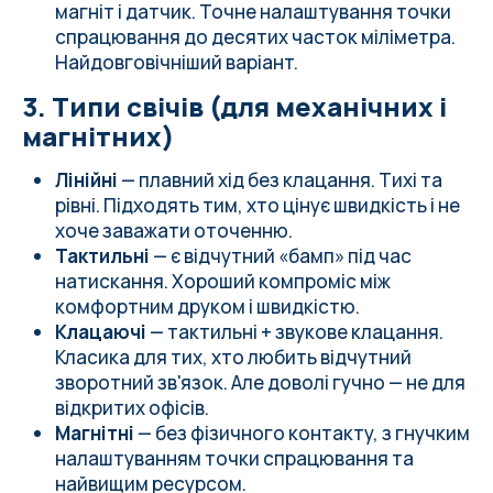
магніт і датчик. Точне налаштування точки
спрацювання до десятих часток міліметра.
Найдовговічніший варіант.
3. Типи свічів (для механічних і
магнітних)
Лінійні
— плавний хід без клацання. Тихі та
рівні. Підходять тим, хто цінує швидкість і не
хоче заважати оточенню.
Тактильні
— є відчутний «бамп» під час
натискання. Хороший компроміс між
комфортним друком і швидкістю.
Клацаючі
— тактильні + звукове клацання.
Класика для тих, хто любить відчутний
зворотний зв'язок. Але доволі гучно — не для
відкритих офісів.
Магнітні
— без фізичного контакту, з гнучким
налаштуванням точки спрацювання та
найвищим ресурсом.