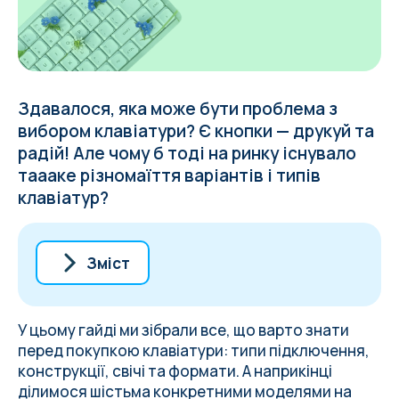
Здавалося, яка може бути проблема з
вибором клавіатури? Є кнопки — друкуй та
радій! Але чому б тоді на ринку існувало
таааке різномаїття варіантів і типів
клавіатур?
Зміст
1. Тип підключення: дріт чи бездріт?
2. Конструкція клавіатури
У цьому гайді ми зібрали все, що варто знати
3. Типи свічів (для механічних і
перед покупкою клавіатури: типи підключення,
магнітних)
конструкції, свічі та формати. А наприкінці
4. Формат (розмір)
ділимося шістьма конкретними моделями на