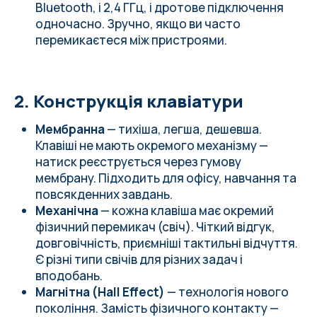
Bluetooth, і 2,4 ГГц, і дротове підключення
одночасно. Зручно, якщо ви часто
перемикаєтеся між пристроями.
2. Конструкція клавіатури
Мембранна
— тихіша, легша, дешевша.
Клавіші не мають окремого механізму —
натиск реєструється через гумову
мембрану. Підходить для офісу, навчання та
повсякденних завдань.
Механічна
— кожна клавіша має окремий
фізичний перемикач (свіч). Чіткий відгук,
довговічність, приємніші тактильні відчуття.
Є різні типи свічів для різних задач і
вподобань.
Магнітна (Hall Effect)
— технологія нового
покоління. Замість фізичного контакту —