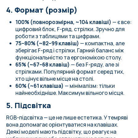
4. Формат (розмір)
100% (повнорозмірна, ~104 клавіші)
— є все:
цифровий блок, F-ряд, стрілки. Зручно для
роботи з таблицями та цифрами.
75–80% (~82–99 клавіш)
— компактна, але
зберігає F-ряд і стрілки. Гарний баланс між
функціональністю та ергономікою столу.
65% (~67–68 клавіш)
— без F-ряду, але зі
стрілками. Популярний формат серед тих,
хто цінує вільне місце на столі.
60% (~61 клавіша)
— мінімалізм: тільки
найнеобхідніше. Максимум вільного місця.
5. Підсвітка
RGB-підсвітка — це не лише естетика. У темряві
вона допомагає орієнтуватися на клавішах.
Деякі моделі мають підсвітку, що реагує на