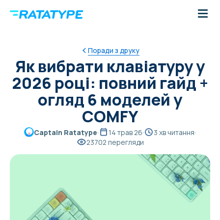
Поради з друку
Як вибрати клавіатуру у
2026 році: повний гайд +
огляд 6 моделей у
COMFY
Captain Ratatype
·
14 трав 26
·
3 хв читання
·
23702 перегляди