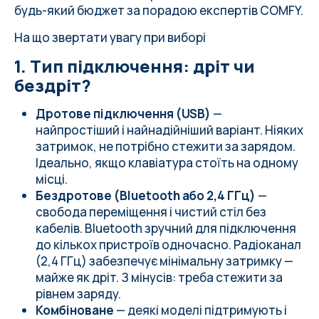
5. Підсвітка
будь-який бюджет за порадою експертів COMFY.
Огляд 6 клавіатур у COMFY
На що звертати увагу при виборі
Як вибрати свою?
1. Тип підключення: дріт чи
бездріт?
Дротове підключення (USB)
—
найпростіший і найнадійніший варіант. Ніяких
затримок, не потрібно стежити за зарядом.
Ідеально, якщо клавіатура стоїть на одному
місці.
Бездротове (Bluetooth або 2,4 ГГц)
—
свобода переміщення і чистий стіл без
кабелів. Bluetooth зручний для підключення
до кількох пристроїв одночасно. Радіоканал
(2,4 ГГц) забезпечує мінімальну затримку —
майже як дріт. З мінусів: треба стежити за
рівнем заряду.
Комбіноване
— деякі моделі підтримують і