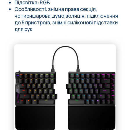
Підсвітка: RGB
Особливості: знімна права секція,
чотиришарова шумоізоляція, підключення
до 5 пристроїв, знімні силіконові підставки
для рук