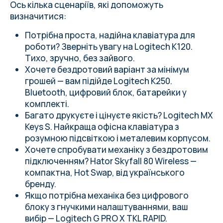
Ось кілька сценаріїв, які допоможуть
визначитися:
Потрібна проста, надійна клавіатура для
роботи? Зверніть увагу на Logitech K120.
Тихо, зручно, без зайвого.
Хочете бездротовий варіант за мінімум
грошей — вам підійде Logitech K250.
Bluetooth, цифровий блок, батарейки у
комплекті.
Багато друкуєте і цінуєте якість? Logitech MX
Keys S. Найкраща офісна клавіатура з
розумною підсвіткою і металевим корпусом.
Хочете спробувати механіку з бездротовим
підключенням? Hator Skyfall 80 Wireless —
компактна, Hot Swap, від українського
бренду.
Якщо потрібна механіка без цифрового
блоку з гнучкими налаштуваннями, ваш
вибір — Logitech G PRO X TKL RAPID.