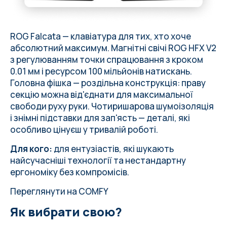
ROG Falcata — клавіатура для тих, хто хоче
абсолютний максимум. Магнітні свічі ROG HFX V2
з регулюванням точки спрацювання з кроком
0.01 мм і ресурсом 100 мільйонів натискань.
Головна фішка — роздільна конструкція: праву
секцію можна від'єднати для максимальної
свободи руху руки. Чотиришарова шумоізоляція
і знімні підставки для зап'ясть — деталі, які
особливо цінуєш у тривалій роботі.
Для кого:
для ентузіастів, які шукають
найсучасніші технології та нестандартну
ергономіку без компромісів.
Переглянути на COMFY
Як вибрати свою?