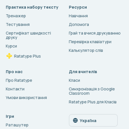
Практика набору тексту
Ресурси
Тренажер
Навчання
Тестування
Допомога
Сертифікат швидкості
Грай та вчися друкуванню
друку
Перевірка клавіатури
Курси
Калькулятор слів
Ratatype Plus
Про нас
Для вчителів
Про Ratatype
Класи
Контакти
Синхронізація з Google
Classroom
Умови використання
Ratatype Plus для Класів
Ігри
Україна
Раташутер