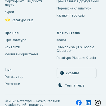
Сертифікат швидкості
Грай та вчися друкуванню
друку
Перевірка клавіатури
Курси
Калькулятор слів
Ratatype Plus
Про нас
Для вчителів
Про Ratatype
Класи
Контакти
Синхронізація з Google
Classroom
Умови використання
Ratatype Plus для Класів
Ігри
Україна
Раташутер
Ратагони
Темна тема
© 2026
Ratatype — Безкоштовний
клавіатурний тренажер