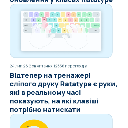
24 лип 26
·
2 хв читання
·
12558 переглядів
Відтепер на тренажері
сліпого друку Ratatype є руки,
які в реальному часі
показують, на які клавіші
потрібно натискати