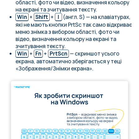
області, фото чи відео, визначення кольору
на екрані та зчитування тексту.
Win
+
Shift
+
І
(англ. S) — на клавіатурах,
які не мають кнопки PrtSc так само відкриває
меню знімка з вибором області, фото чи
відео, визначення кольору на екрані та
зчитування тексту.
Win
+
Fn
+
PrtScn
— скриншот усього
екрана, автоматично зберігається у теці
«Зображення/Знімки екрана».