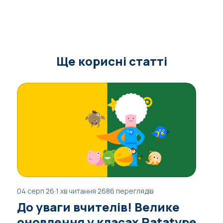
Ще корисні статті
04 серп 26
·
1 хв читання
·
2686 переглядів
До уваги вчителів! Велике
оновлення у класах Ratatype