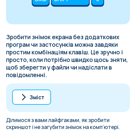
Зробити знімок екрана без додаткових
програм чи застосунків можна завдяки
простим комбінаціям клавіш. Це зручно і
просто, коли потрібно швидко щось зняти,
щоб зберегти у файли чи надіслати в
повідомленні.
Зміст
Як зробити скриншот на Mac
Як зробити скриншот на Windows
Ділимося з вами лайфгаками, як зробити
Читайте також
скриншот і не загубити знімок на компʼютері.