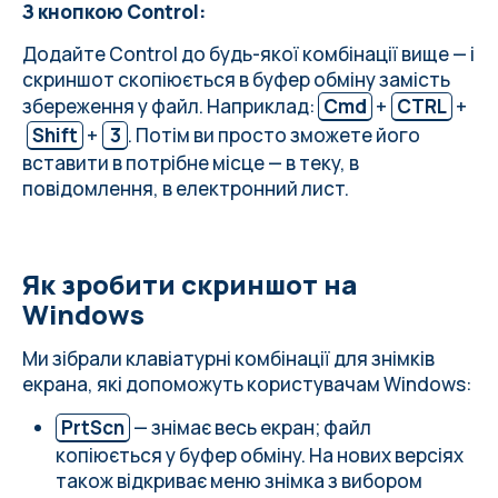
З кнопкою Control:
Додайте Control до будь-якої комбінації вище — і
скриншот скопіюється в буфер обміну замість
збереження у файл. Наприклад:
Cmd
+
CTRL
+
Shift
+
3
. Потім ви просто зможете його
вставити в потрібне місце — в теку, в
повідомлення, в електронний лист.
Як зробити скриншот на
Windows
Ми зібрали клавіатурні комбінації для знімків
екрана, які допоможуть користувачам Windows:
PrtScn
— знімає весь екран; файл
копіюється у буфер обміну. На нових версіях
також відкриває меню знімка з вибором