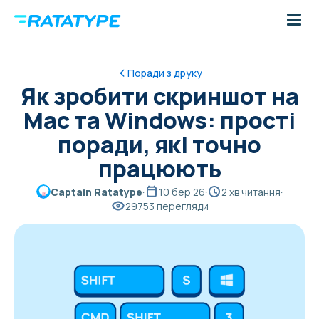
Поради з друку
Як зробити скриншот на
Mac та Windows: прості
поради, які точно
працюють
Captain Ratatype
·
10 бер 26
·
2 хв читання
·
29753 перегляди