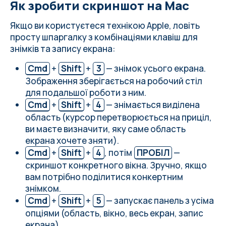
Як зробити скриншот на Mac
Якщо ви користуєтеся технікою Apple, ловіть
просту шпаргалку з комбінаціями клавіш для
знімків та запису екрана:
Cmd
+
Shift
+
3
— знімок усього екрана.
Зображення зберігається на робочий стіл
для подальшої роботи з ним.
Cmd
+
Shift
+
4
— знімається виділена
область (курсор перетворюється на приціл,
ви маєте визначити, яку саме область
екрана хочете зняти).
Cmd
+
Shift
+
4
, потім
ПРОБІЛ
—
скриншот конкретного вікна. Зручно, якщо
вам потрібно поділитися конкертним
знімком.
Cmd
+
Shift
+
5
— запускає панель з усіма
опціями (область, вікно, весь екран, запис
екрана).