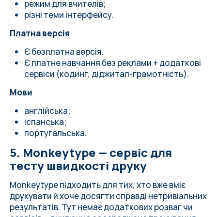
режим для вчителів;
різні теми інтерфейсу.
Платна версія
Є безплатна версія.
Є платне навчання без реклами + додаткові
сервіси (кодинг, діджитал-грамотність).
Мови
англійська;
іспанська;
португальська.
5. Monkeytype — сервіс для
тесту швидкості друку
Monkeytype підходить для тих, хто вже вміє
друкувати й хоче досягти справді нетривіальних
результатів. Тут немає додаткових розваг чи