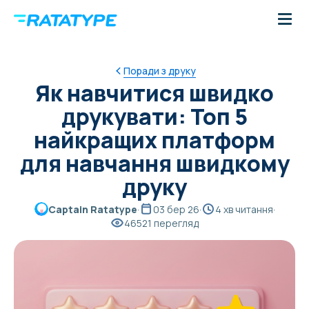
Поради з друку
Як навчитися швидко
друкувати: Топ 5
найкращих платформ
для навчання швидкому
друку
Captain Ratatype
·
03 бер 26
·
4 хв читання
·
46521 перегляд