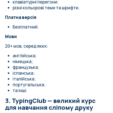
клавіатурні перегони;
різні кольорові теми та шрифти.
Платна версія
Безплатний.
Мови
20+ мов, серед яких:
англійська;
німецька;
французька;
іспанська;
італійська;
португальська;
та інші.
3. TypingClub — великий курс
для навчання сліпому друку