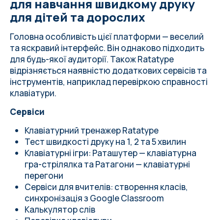
для навчання швидкому друку
для дітей та дорослих
Головна особливість цієї платформи — веселий
та яскравий інтерфейс. Він однаково підходить
для будь-якої аудиторії. Також Ratatype
відрізняється наявністю додаткових сервісів та
інструментів, наприклад перевіркою справності
клавіатури.
Сервіси
Клавіатурний тренажер Ratatype
Тест швидкості друку
на 1, 2 та 5 хвилин
Клавіатурні ігри:
Раташутер
— клавіатурна
гра-стрілялка та
Ратагони
— клавіатурні
перегони
Сервіси для вчителів
: створення класів,
синхронізація з Google Classroom
Калькулятор слів