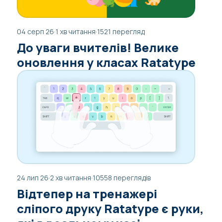
04 серп 26
·
1 хв читання
·
1521 перегляд
До уваги вчителів! Велике
оновлення у класах Ratatype
24 лип 26
·
2 хв читання
·
10558 переглядів
Відтепер на тренажері
сліпого друку Ratatype є руки,