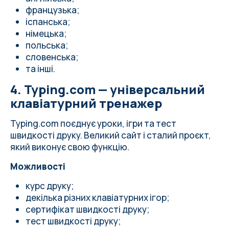
французька;
іспанська;
німецька;
польська;
словенська;
та інші.
4. Typing.com — універсальний
клавіатурний тренажер
Typing.com поєднує уроки, ігри та тест
швидкості друку. Великий сайт і сталий проєкт,
який виконує свою функцію.
Можливості
курс друку;
декілька різних клавіатурних ігор;
сертифікат швидкості друку;
тест швидкості друку;