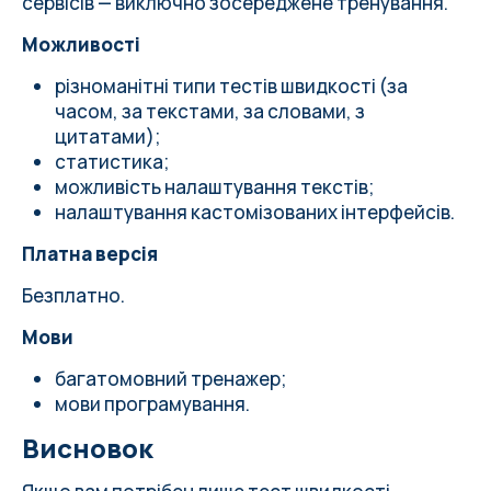
сервісів — виключно зосереджене тренування.
Можливості
різноманітні типи тестів швидкості (за
часом, за текстами, за словами, з
цитатами);
статистика;
можливість налаштування текстів;
налаштування кастомізованих інтерфейсів.
Платна версія
Безплатно.
Мови
багатомовний тренажер;
мови програмування.
Висновок