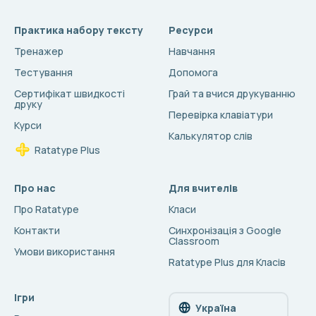
Практика набору тексту
Ресурси
Тренажер
Навчання
Тестування
Допомога
Сертифікат швидкості
Грай та вчися друкуванню
друку
Перевірка клавіатури
Курси
Калькулятор слів
Ratatype Plus
Про нас
Для вчителів
Про Ratatype
Класи
Контакти
Синхронізація з Google
Classroom
Умови використання
Ratatype Plus для Класів
Ігри
Україна