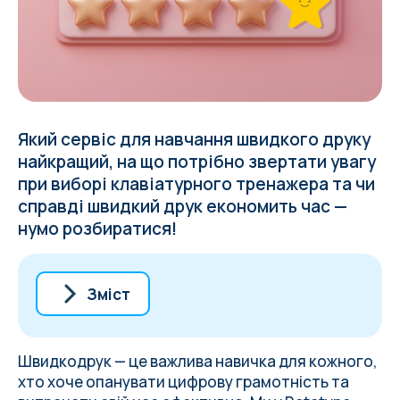
Який сервіс для навчання швидкого друку
найкращий, на що потрібно звертати увагу
при виборі клавіатурного тренажера та чи
справді швидкий друк економить час —
нумо розбиратися!
Зміст
Як вибрати клавіатурний тренажер
1. Ratatype — онлайн-платформа для
Швидкодрук — це важлива навичка для кожного,
навчання швидкому друку для дітей та
хто хоче опанувати цифрову грамотність та