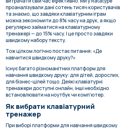
дорослих
витрачати свій час ефективно. Ми у Ratatype
2. Keybr — тренажер для розвитку
проаналізували дані сотень тисяч користувачів
точності
та знаємо, що завдяки клавіатурним іграм
3. TypingClub — великий курс для
можна зекономити до 8% часу на друк, а якщо
навчання сліпому друку
регулярно займатися на клавіатурному
4. Typing.com — універсальний
тренажері — до 15% часу. І це просто завдяки
клавіатурний тренажер
швидкому набору тексту.
5. Monkeytype — сервіс для тесту
Тож цілком логічно постає питання: «Де
швидкості друку
навчитися швидкому друку?»
Висновок
FAQ — часті питання про швидкий друк
Існує багато різноманітних платформ для
навчання швидкому друку: для дітей, дорослих,
для бізнес-цілей тощо. Деякі клавіатурні
тренажери доступні онлайн, інші необхідно
встановлювати на ноутбук чи комп’ютер.
Як вибрати клавіатурний
тренажер
При виборі платформи для навчання швидкому