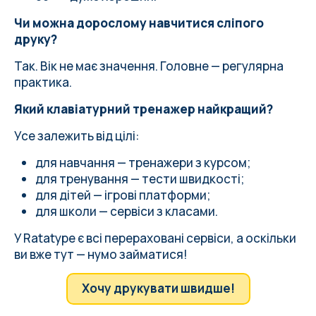
Чи можна дорослому навчитися сліпого
друку?
Так. Вік не має значення. Головне — регулярна
практика.
Який клавіатурний тренажер найкращий?
Усе залежить від цілі:
для навчання — тренажери з курсом;
для тренування — тести швидкості;
для дітей — ігрові платформи;
для школи — сервіси з класами.
У Ratatype є всі перераховані сервіси, а оскільки
ви вже тут — нумо займатися!
Хочу друкувати швидше!