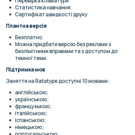
Перевірка клавіатури
Статистика навчання
Сертифікат швидкості друку
Плантна версія
Безплатно.
Можна придбати
версію без реклами з
безлімітними вправами
та з доступом до
темної теми.
Підтримка мов
Заняття на Ratatype доступні 10 мовами:
англійською;
українською;
французькою;
італійською;
іспанською;
німецькою;
португальською;