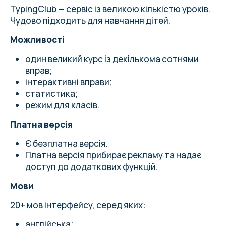
TypingClub — сервіс із великою кількістю уроків.
Чудово підходить для навчання дітей.
Можливості
один великий курс із декількома сотнями
вправ;
інтерактивні вправи;
статистика;
режим для класів.
Платна версія
Є безплатна версія.
Платна версія прибирає рекламу та надає
доступ до додаткових функцій.
Мови
20+ мов інтерфейсу, серед яких:
англійська;