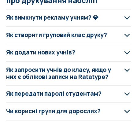
про друкування наосліп
Як вимкнути рекламу учням? 💎
Як створити груповий клас друку?
Як додати нових учнів?
Як запросити учнів до класу, якщо у
них є облікові записи на Ratatype?
Як передати паролі студентам?
Чи корисні групи для дорослих?