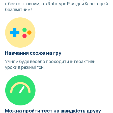
є безкоштовним, а з Ratatype Plus для Класів ще й
безлімітним!
Навчання схоже на гру
Учням буде весело
проходити інтерактивні
уроки в режимі гри
.
Можна пройти тест на швидкість друку