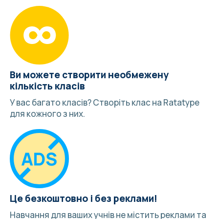
Ви можете створити необмежену
кількість класів
У вас багато класів?
Створіть клас
на Ratatype
для кожного з них.
Це безкоштовно і без реклами!
Навчання для ваших учнів не містить реклами та