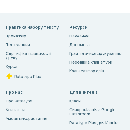
Практика набору тексту
Ресурси
Тренажер
Навчання
Тестування
Допомога
Сертифікат швидкості
Грай та вчися друкуванню
друку
Перевірка клавіатури
Курси
Калькулятор слів
Ratatype Plus
Про нас
Для вчителів
Про Ratatype
Класи
Контакти
Синхронізація з Google
Classroom
Умови використання
Ratatype Plus для Класів