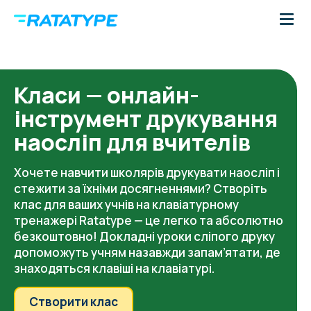
Класи — онлайн-
інструмент друкування
наосліп для вчителів
Хочете навчити школярів друкувати наосліп і
стежити за їхніми досягненнями? Створіть
клас для ваших учнів на клавіатурному
тренажері Ratatype — це легко та абсолютно
безкоштовно! Докладні уроки сліпого друку
допоможуть учням назавжди запам’ятати, де
знаходяться клавіші на клавіатурі.
Створити клас