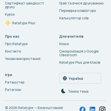
Сертифікат швидкості
Грай та вчися друкуванню
друку
Перевірка клавіатури
Курси
Калькулятор слів
Ratatype Plus
Про нас
Для вчителів
Про Ratatype
Класи
Контакти
Синхронізація з Google
Classroom
Умови використання
Ratatype Plus для Класів
Ігри
Україна
Раташутер
Ратагони
Темна тема
© 2026
Ratatype — Безкоштовний